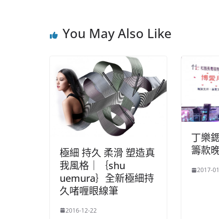
You May Also Like
丁樂
籌款晚
極細 持久 柔滑 塑造真
我風格｜｛shu
2017-01
uemura｝全新極細持
久啫喱眼線筆
2016-12-22