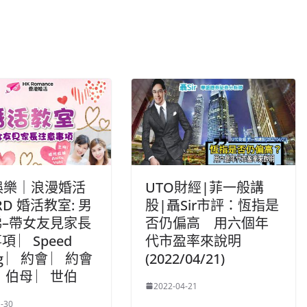
娛樂｜浪漫婚活
UTO財經|菲一般講
RD 婚活教室: 男
股|聶Sir市評：恆指是
–帶女友見家長
否仍偏高 用六個年
項 ︳Speed
代市盈率來說明
ng ︳約會 ︳約會
(2022/04/21)
︳伯母 ︳世伯
2022-04-21
-30