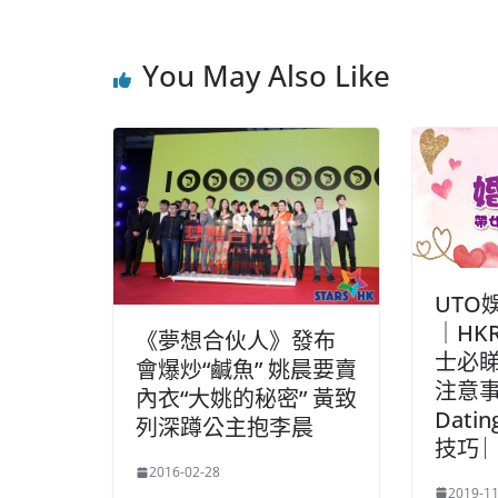
You May Also Like
UTO
｜HK
《夢想合伙人》發布
士必睇
會爆炒“鹹魚” 姚晨要賣
注意事
內衣“大姚的秘密” 黃致
Dati
列深蹲公主抱李晨
技巧 
2016-02-28
2019-11