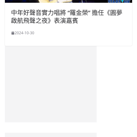
中年好聲音實力唱將 “羅金榮” 擔任《圓夢
啟航飛聲之夜》表演嘉賓
2024-10-30