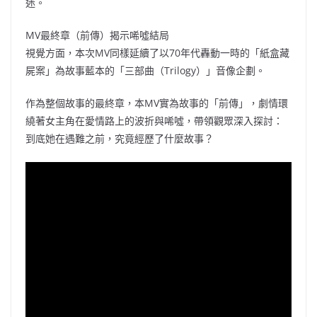
迷。
MV最終章（前傳）揭示唏噓結局
視覺方面，本次MV同樣延續了以70年代轟動一時的「紙盒藏
屍案」為故事藍本的「三部曲（Trilogy）」音像企劃。
作為整個故事的最終章，本MV實為故事的「前傳」，劇情環
繞著女主角在愛情路上的波折與唏噓，帶領觀眾深入探討：
到底她在遇難之前，究竟經歷了什麼故事？