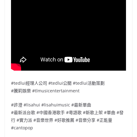
#tedlui經理人公司 #tedlui公關 #tedlui活動策劃
#騰筣娛樂 #tlmusicentertainment
#許澄 #lisahui #lisahuimusic #最新單曲
#最新派台歌 #中國香港歌手 #粵語歌 #新歌上架 #單曲 #發
行 #實力派 #音樂世界 #好歌推薦 #音樂分享 #正能量
#cantopop