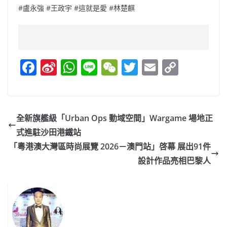
#盧永強 #王政宇 #這就是愛 #林楚麒
F
Si
W
Li
W
T
E
C
a
n
h
n
e
w
m
o
c
a
at
e
C
itt
ai
p
e
W
s
h
er
l
y
全新旗艦級「Urban Ops 動域空間」Wargame 場地正
b
ei
A
at
Li
式進駐沙田港鐵站
o
b
p
n
「粵港澳大灣區時尚展覽 2026－澳門站」啓幕 展出91件
o
o
p
k
設計作品亮相巴黎人
k