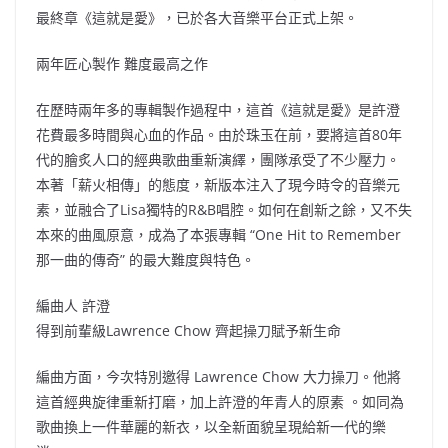
最終章《這就是愛》，已於各大音樂平台正式上架。
兩年匠心製作 難度最高之作
在歷時兩年多的專輯製作過程中，這首《這就是愛》是許澄
花費最多時間與心血的作品。由於珠玉在前，要將這首80年
代的膾炙人口的經典歌曲重新演繹，團隊承受了不少壓力。
本著「薪火相傳」的態度，新版本注入了現今時令的音樂元
素，並融合了Lisa獨特的R&B唱腔。如何在創新之餘，又不失
本來的曲風原意，成為了本張專輯 “One Hit to Remember
那一曲的傳奇” 的最大難度與特色。
編曲人 許澄
得到前輩級Lawrence Chow 齊起操刀賦予新生命
編曲方面，今次特別邀得 Lawrence Chow 大力操刀。他將
這首經典旋律重新打磨，加上許澄的年青人的原素 。如同為
歌曲換上一件華麗的新衣，以全新面貌呈現給新一代的樂