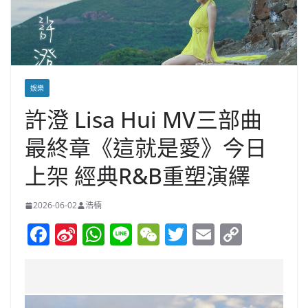
娛樂
許澄 Lisa Hui MV三部曲
最終章《這就是愛》今日
上架 經典R&B重塑演繹
2026-06-02
浩楠
F
Si
W
Li
W
T
E
C
a
n
h
n
e
w
m
o
c
a
at
e
C
itt
ai
p
e
W
s
h
er
l
y