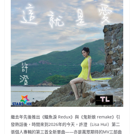
b
ei
A
at
Li
o
b
p
n
o
o
p
k
k
繼去年先後推出《鱷魚淚 Redux》與《鬼新娘 remake》引
發熱話後，時間來到2026年的今天，許澄（Lisa Hui）第二
張個人專輯的第三首全新單曲——亦是萬眾期待的MV三部曲