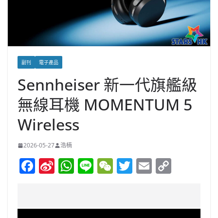
副刊
電子產品
Sennheiser 新一代旗艦級
無線耳機 MOMENTUM 5
Wireless
2026-05-27
浩楠
F
Si
W
Li
W
T
E
C
a
n
h
n
e
w
m
o
c
a
at
e
C
itt
ai
p
e
W
s
h
er
l
y