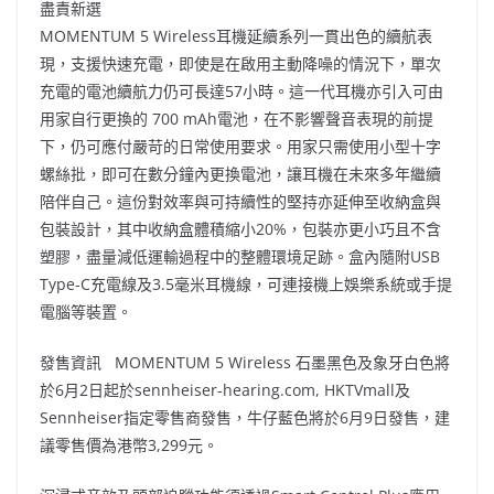
盡責新選
MOMENTUM 5 Wireless耳機延續系列一貫出色的續航表
現，支援快速充電，即使是在啟用主動降噪的情況下，單次
充電的電池續航力仍可長達57小時。這一代耳機亦引入可由
用家自行更換的 700 mAh電池，在不影響聲音表現的前提
下，仍可應付嚴苛的日常使用要求。用家只需使用小型十字
螺絲批，即可在數分鐘內更換電池，讓耳機在未來多年繼續
陪伴自己。這份對效率與可持續性的堅持亦延伸至收納盒與
包裝設計，其中收納盒體積縮小20%，包裝亦更小巧且不含
塑膠，盡量減低運輸過程中的整體環境足跡。盒內隨附USB
Type-C充電線及3.5毫米耳機線，可連接機上娛樂系統或手提
電腦等裝置。
發售資訊 MOMENTUM 5 Wireless 石墨黑色及象牙白色將
於6月2日起於sennheiser-hearing.com, HKTVmall及
Sennheiser指定零售商發售，牛仔藍色將於6月9日發售，建
議零售價為港幣3,299元。