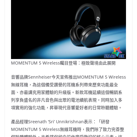
b
ei
A
at
Li
o
b
p
n
o
o
p
k
k
MOMENTUM 5 Wireless矚目登場：極致聲境由此展開
音響品牌Sennheiser今天宣佈推出MOMENTUM 5 Wireless
無線耳機，為這個備受讚譽的耳機系列帶來歷來功能最全
面、亦最講究用家體驗的升級版。新款耳機延續這個暢銷系
列享負盛名的非凡音色與出眾的電池續航表現，同時加入多
項實用的強化功能，昇華現代音響愛好者的日常聆聽體驗。
產品經理Sreenath ‘Sri’ Unnikrishnan表示：「研發
MOMENTUM 5 Wireless無線耳機時，我們除了致力完善整
個聆聽體驗外，亦希望保留令前作廣受歡迎的核心元素。這