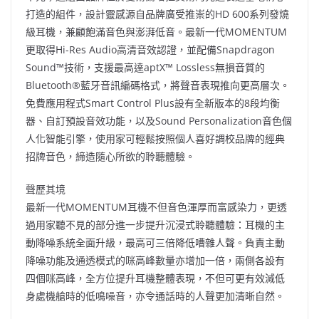
打造的組件，設計靈感源自品牌廣受推崇的HD 600系列發燒
級耳機，兼顧飽滿音色與澎湃低音。最新一代MOMENTUM
更取得Hi-Res Audio高清音效認證，並配備Snapdragon
Sound™技術，支援最高達aptX™ Lossless無損音質的
Bluetooth®藍牙音訊編碼格式，將聲音表現推向更高層次。
免費應用程式Smart Control Plus設有全新版本的8段均衡
器、自訂預設音效功能，以及Sound Personalization音色個
人化智能引擎，使用家可輕鬆按照個人喜好調校品牌的經典
招牌音色，締造隨心所欲的聆聽體驗。
聲歷其境
最新一代MOMENTUM耳機不但音色渾厚而富感染力，更透
過用家聽不見的部分進一步提升沉浸式聆聽體驗：耳機的主
動降噪系統全面升級，最高可三倍降低嘈雜人聲。負責主動
降噪功能及通透模式的咪高峰數量亦增加一倍，兩側各設有
四個咪高峰，全方位提升耳機整體表現，不但可更有效減低
身處機艙時的低鳴噪音，亦令通話時的人聲更加清晰自然。