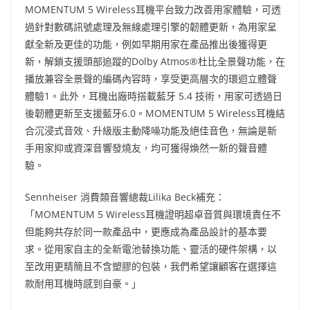
MOMENTUM 5 Wireless耳機平台致力改善用家體驗，可透
過針對數碼訊號處理及無線處理引擎的韌體更新，為用家呈
獻全新及更佳的功能，例如早期用家在產品推出後獲得更
新，解鎖支援頭部追蹤的Dolby Atmos®杜比全景聲功能，在
播放兼容全景聲的編碼內容時，享受更高層次的環迴立體聲
體驗1。此外，耳機出廠時搭載藍牙 5.4 技術，用家可透過日
後韌體更新至支援藍牙6.0。MOMENTUM 5 Wireless耳機結
合沉浸式音效、升級版主動降噪功能及絕佳音色，無論是新
手用家抑或資深音響發燒友，均可獲得煥然一新的聲音體
驗。
Sennheiser 消費類音響總裁Lilika Beck補充：
「MOMENTUM 5 Wireless耳機證明超卓音質與環境責任不
但能夠共存於同一款產品中，更應成為產品設計的基本要
求。從用家自主的全新電池替換功能、靈活的硬件架構，以
至改用更精簡且不含塑膠的包裝，我們希望讓顧客在選擇這
款耐用耳機時感到自豪。」