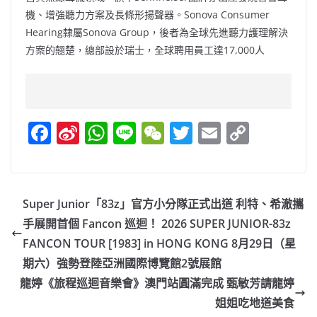
機、增強聽力方案及長條形揚聲器。Sonova Consumer
Hearing隸屬Sonova Group，後者為全球先進聽力護理解決
方案的翹楚，總部設於瑞士，全球聘用員工達17,000人
F
Si
W
Li
W
T
E
C
a
n
h
n
e
w
m
o
c
a
at
e
C
itt
ai
p
e
W
s
h
er
l
y
Super Junior「83z」官方小分隊正式出道 利特、希澈攜
b
ei
A
at
Li
手展開首個 Fancon 巡迴！ 2026 SUPER JUNIOR-83z
o
b
p
n
FANCON TOUR [1983] in HONG KONG 8月29日（星
o
o
p
k
期六）強勢登陸亞洲國際博覽館2號展館
龍婷《旅程巡迴音樂會》澳門站圓滿完成 甄敏芳請龍婷
k
姐姐吃地道美食