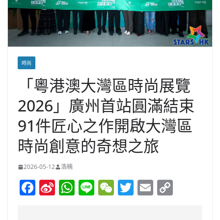
時尚
「粵港澳大灣區時尚展覽
2026」廣州首站圓滿結束
91件匠心之作開啟大灣區
時尚創意的奇想之旅
2026-05-12
浩楠
F
Si
W
Li
W
T
E
C
a
n
h
n
e
w
m
o
c
a
at
e
C
itt
ai
p