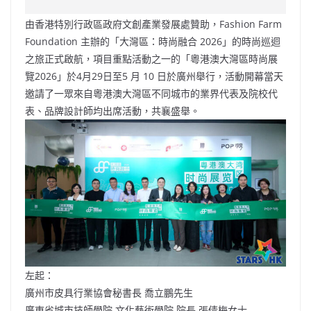
e
W
s
h
er
l
y
由香港特別行政區政府文創產業發展處贊助，Fashion Farm
b
ei
A
at
Li
Foundation 主辦的「大灣區：時尚融合 2026」的時尚巡迴
o
b
p
n
之旅正式啟航，項目重點活動之一的「粵港澳大灣區時尚展
覽2026」於4月29日至5 月 10 日於廣州舉行，活動開幕當天
o
o
p
k
邀請了一眾來自粵港澳大灣區不同城市的業界代表及院校代
k
表、品牌設計師均出席活動，共襄盛舉。
左起：
廣州市皮具行業協會秘書長 喬立鵬先生
廣東省城市技師學院 文化藝術學院 院長 張倩梅女士