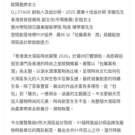
歐陽鳳婷女士
Q.J.STAGE 創始人及設計師、2025 廣東十佳設計師 宋聰先生
香港貿易發展局 副主任(市場推廣) 彭程女士
惠州學院旭日廣東服裝學院 院長 陳學軍先生
登陸創意地標POP設界 · 廣州 以「包羅萬有 · 潤」爲題綻放
灣區設計新銳創造力
「粵港澳大灣區時尚展覽 2026」於廣州打響頭炮，為即將巡
迴至澳門及香港的時尚之旅掀開帷幕。展覽以「包羅萬有 ·
潤」為主題，以湖水潤澤萬物為比喻，呈現時尚文化如何在
大灣區多元的人文與生態中互聯互通，最終滋養創意的持續
生長。除了意象豐富，展出的作品亦富有多樣性，從「包
包」到「羅衣」一應俱全，涵蓋的主題廣泛，今次更破天荒
加入寵物時尚的元素，時尚創意生生不息，為整個大灣區時
尚產業帶來全新養分，潤物無聲。
今次展覽集結6所大灣區設計院校、31個時裝設計師品牌及寵
物時裝單位的精彩創意，展出合共91件匠心之作，當代時裝