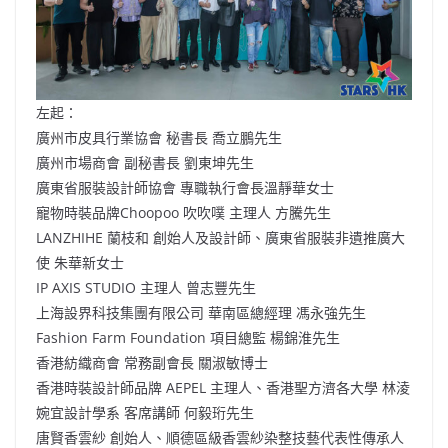
左起：
廣州市皮具行業協會 秘書長 喬立鵬先生
廣州市場商會 副秘書長 劉東坤先生
廣東省服裝設計師協會 專職執行會長溫靜華女士
寵物時裝品牌Choopoo 吹吹噗 主理人 方騰先生
LANZHIHE 蘭枝和 創始人及設計師、廣東省服裝非遺推廣大
使 朱華新女士
IP AXIS STUDIO 主理人 曾志豐先生
上海設界科技集團有限公司 華南區總經理 馮永強先生
Fashion Farm Foundation 項目總監 楊錦淮先生
香港紡織商會 常務副會長 關淑敏博士
香港時裝設計師品牌 AEPEL 主理人、香港聖方濟各大學 林淩
婉宜設計學系 客席講師 何毅珩先生
唐賢香雲紗 創始人、順德區級香雲紗染整技藝代表性傳承人