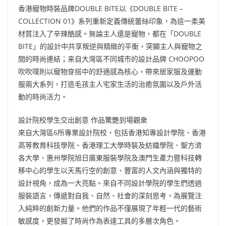
香港寵物時裝品牌DOUBLE BITE以《DOUBLE BITE –
COLLECTION 01》系列重新定義傳統蕾絲印象，為這一柔美
材質注入了辛辣酷感。無論主人還是寵物，都在「DOUBLE
BITE」的設計中共享叛逆與精緻的平衡，突顯主人與寵物之
間的時尚連結；来自大灣區不同城市的設計品牌 CHOOPOO
吹吹噗則以寵物穿搭中的舒適感為核心，帶來居家服及運動
服兩大系列，打造毛孩主人宅家生活的治癒氛圍以及戶外活
動的時尚活力。
設計院校學生交出創意 作品驚艷到場觀衆
來自大灣區6所專業設計院校，包括香港知專設計學院、香港
⾼等教育科技學院、香港理⼯⼤學時裝及紡織學院、聖方濟
各大學、惠州學院旭日廣東服裝學院及澳門⽣產⼒暨科技轉
移中⼼的學生以天馬行空的創意、豐富的人文內涵與獨特的
設計視角，成為一大亮點。來自不同設計學院的學生們透過
服裝語言，傳遞對自我、自然、社會的深刻思考，為展覽注
入純粹的創新力量。他們的作品不僅展現了年輕一代的藝術
敏感度，更發掘了時尚作為表達工具的多層次角色。