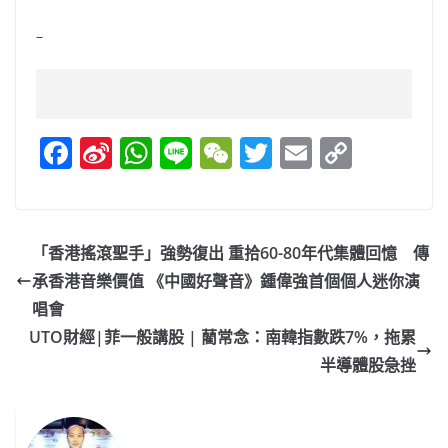
–
F
Si
W
Li
W
T
E
C
a
n
h
n
e
w
m
o
c
a
at
e
C
itt
ai
p
e
W
s
h
er
l
y
「香港搖滾聖手」強勢復出 重拾60-80年代集體回憶 傳
b
ei
A
at
Li
承香港音樂價值 《中國好聲音》鍾偉強首個個人迷你演
o
b
p
n
唱會
o
o
p
k
UTO財經|菲一般講股 | 藺常念：南韓指數跌7%，拖累
半導體股急挫
k