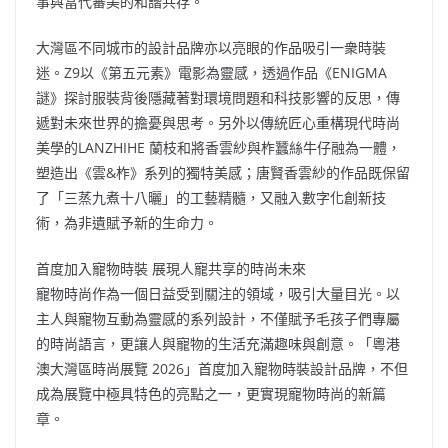
事與當代審美的和諧共存。
大灣區不同城市的設計品牌亦以亮眼的作品吸引一衆時裝
迷。Z9以《第五元素》電影為靈感，透過作品《ENIGMA
謎》探討服裝背後隱藏著對環境問題和科技影響的反思，傳
遞對未來世界的擔憂與思考。另外以傳統匠心重構現代時尚
美學的LANZHIHE 蘭枝和將香雲紗與柞蠶絲牛仔融為一體，
塑造出《雲&柞》系列的獨特美感；唐賢香雲紗的作品既保留
了「三蒸九煮十八曬」的工藝精髓，又融入數字化創新技
術，為非遺賦予新的生命力。
首度加入寵物時裝 展現人寵共享的時尚未來
寵物時尚作為一個日益受到關注的領域，吸引大量目光。以
主人與寵物互動為靈感的系列設計，不僅賦予毛孩子們專屬
的時尚語言，更讓人與寵物的生活充滿趣味與創意。「粵港
澳大灣區時尚展覽 2026」首度加入寵物時裝設計品牌，不但
成為展覽中極具特色的亮點之一，更實現寵物時尚的新篇
章。