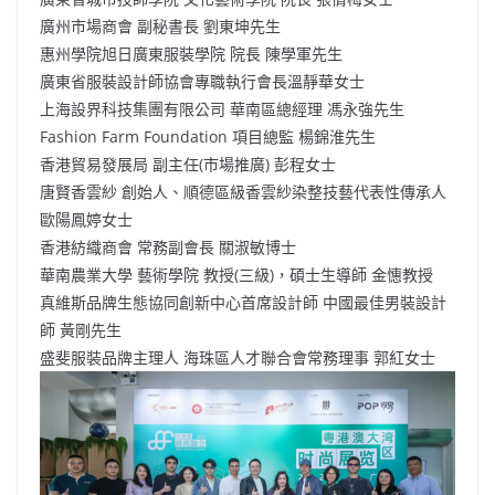
廣州市場商會 副秘書長 劉東坤先生
惠州學院旭日廣東服裝學院 院長 陳學軍先生
廣東省服裝設計師協會專職執行會長溫靜華女士
上海設界科技集團有限公司 華南區總經理 馮永強先生
Fashion Farm Foundation 項目總監 楊錦淮先生
香港貿易發展局 副主任(市場推廣) 彭程女士
唐賢香雲紗 創始人、順德區級香雲紗染整技藝代表性傳承人
歐陽鳳婷女士
香港紡織商會 常務副會長 關淑敏博士
華南農業大學 藝術學院 教授(三級)，碩士生導師 金憓教授
真維斯品牌生態協同創新中心首席設計師 中國最佳男裝設計
師 黃剛先生
盛斐服裝品牌主理人 海珠區人才聯合會常務理事 郭紅女士