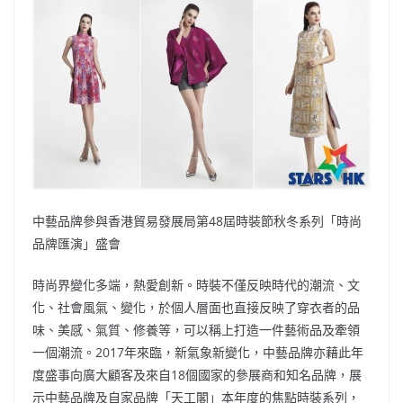
b
ei
A
at
Li
o
b
p
n
o
o
p
k
k
中藝品牌參與香港貿易發展局第48屆時裝節秋冬系列「時尚
品牌匯演」盛會
時尚界變化多端，熱愛創新。時裝不僅反映時代的潮流、文
化、社會風氣、變化，於個人層面也直接反映了穿衣者的品
味、美感、氣質、修養等，可以稱上打造一件藝術品及牽領
一個潮流。2017年來臨，新氣象新變化，中藝品牌亦藉此年
度盛事向廣大顧客及來自18個國家的參展商和知名品牌，展
示中藝品牌及自家品牌「天工閣」本年度的焦點時裝系列，