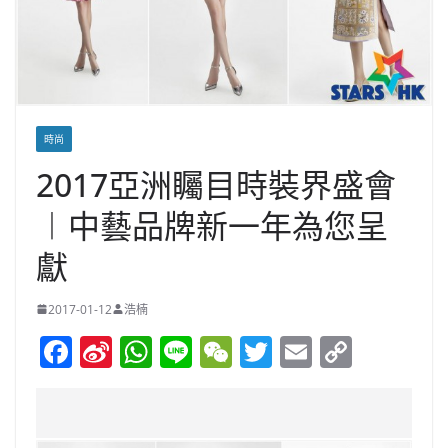
時尚
2017亞洲矚目時裝界盛會
︱中藝品牌新一年為您呈
獻
2017-01-12
浩楠
F
Si
W
Li
W
T
E
C
a
n
h
n
e
w
m
o
c
a
at
e
C
itt
ai
p
e
W
s
h
er
l
y