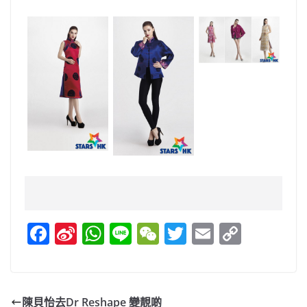
F
Si
W
Li
W
T
E
C
a
n
h
n
e
w
m
o
c
a
at
e
C
itt
ai
p
e
W
s
h
er
l
y
陳貝怡去Dr Reshape 變靚啲