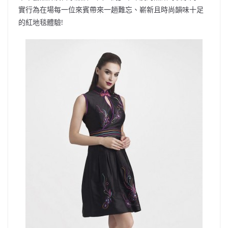
實行為在場每一位來賓帶來一趟難忘、嶄新且時尚韻味十足
的紅地毯體驗!