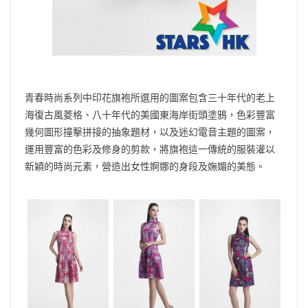
青春時尚系列中印花旗袍所選用的圖案包含三十年代的老上
海復古風菱格、八十年代的美國東海岸街頭塗鴉，色彩豐富
幾何圖形撞擊拼接的抽象題材，以及迷幻電音主題的圖案，
運用豐富的色彩及修身的剪款，將旗袍這一傳統的服裝灌以
新穎的時尚元素，營造出女性婀娜的身段及嫵媚的美態。