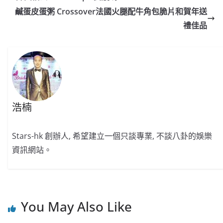
b
ei
A
at
Li
鹹蛋皮蛋粥 Crossover法國火腿配牛角包脆片和賀年送
o
b
p
n
禮佳品
o
o
p
k
k
浩楠
Stars-hk 創辦人, 希望建立一個只談專業, 不談八卦的娛樂
資訊網站。
You May Also Like