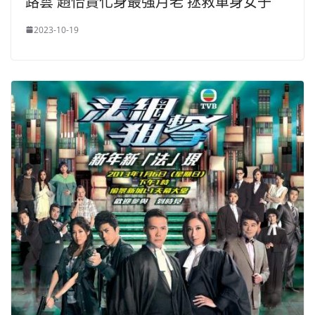
路雲 趙怡賢化身最強月老 拯救單身女子
2023-10-19