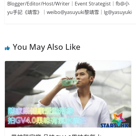
Blogger/Editor/Host/Writer｜Event Strategist｜fb@小
yu手記《靖雪》｜weibo@yasuyuki黎靖雪｜Ig@yasuyuki
You May Also Like