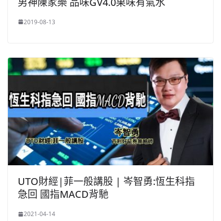
男神陳家樂 品味GV4.0果味有氣水
2019-08-13
UTO財經|菲一般講股 | 岑智勇:恆生科指
急回 國指MACD背馳
2021-04-14