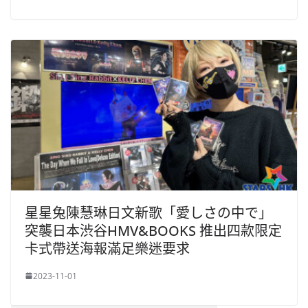
星星兔陳慧琳日文新歌「愛しさの中で」
突襲日本渋谷HMV&BOOKS 推出四款限定
卡式帶送海報滿足樂迷要求
2023-11-01