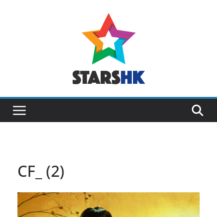
Skip
to
content
CF_ (2)