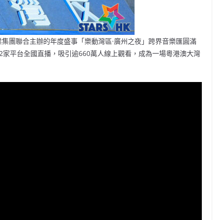
報業集團聯合主辦的年度盛事「樂動灣區·廣州之夜」跨界音樂匯圓滿
2家平台全國直播，吸引逾660萬人線上觀看，成為一場粵港澳大灣