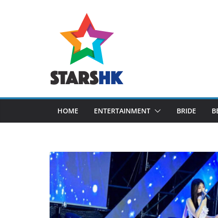
Skip
to
content
HOME
ENTERTAINMENT
BRIDE
B