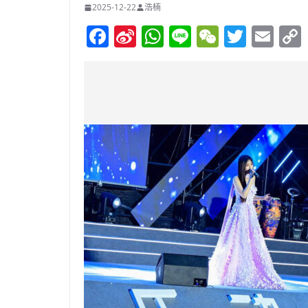
2025-12-22
浩楠
F
Si
W
Li
W
T
E
a
n
h
n
e
w
m
c
a
at
e
C
itt
ai
e
W
s
h
er
l
b
ei
A
at
o
b
p
o
o
p
k