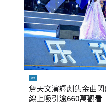
娛樂
詹天文演繹劇集金曲閃
線上吸引逾660萬觀看