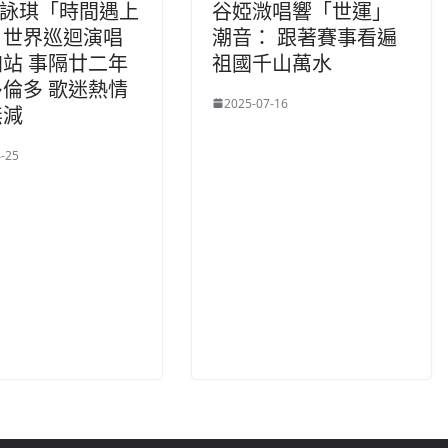
i梁詠琪「時間遇上
谷婭溦唱響「世運」
」世界巡迴演唱
潮音： 跟著賽事看遍
站 事隔廿二年
祖國千山萬水
倫多 歌迷熱情
2025-07-16
無減
-25