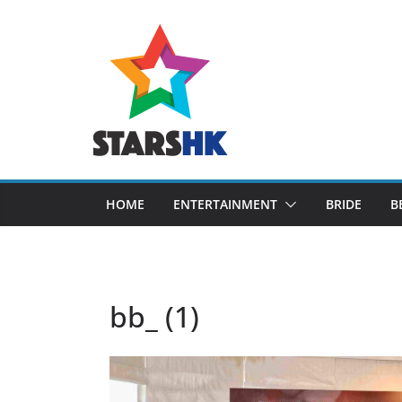
Skip
to
content
HOME
ENTERTAINMENT
BRIDE
B
bb_ (1)