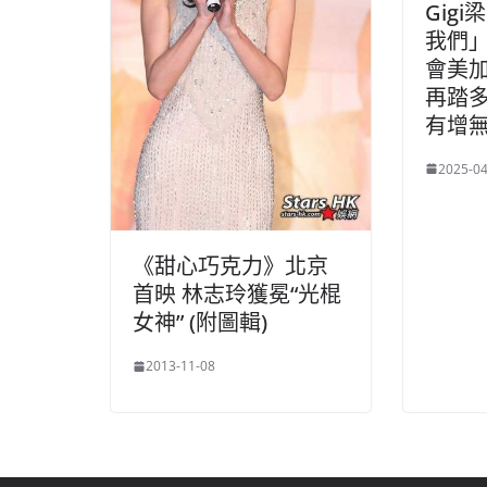
Gig
我們
會美加
再踏多
有增
2025-04
《甜心巧克力》北京
首映 林志玲獲冕“光棍
女神” (附圖輯)
2013-11-08