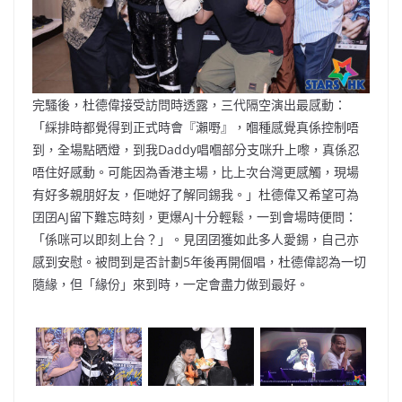
完騷後，杜德偉接受訪問時透露，三代隔空演出最感動：
「綵排時都覺得到正式時會『瀨嘢』，嗰種感覺真係控制唔
到，全場點晒燈，到我Daddy唱嗰部分支咪升上嚟，真係忍
唔住好感動。可能因為香港主場，比上次台灣更感觸，現場
有好多親朋好友，佢哋好了解同錫我。」杜德偉又希望可為
囝囝AJ留下難忘時刻，更爆AJ十分輕鬆，一到會場時便問：
「係咪可以即刻上台？」。見囝囝獲如此多人愛錫，自己亦
感到安慰。被問到是否計劃5年後再開個唱，杜德偉認為一切
隨緣，但「緣份」來到時，一定會盡力做到最好。