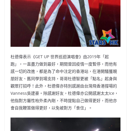
杜德偉表示《GET UP 世界巡迴演唱會》由2019年「起
跑」，一直盡力做到最好，期間曾因疫情一度暫停，而他有
感一切的改進，都是為了命中注定的香港站，在港開騷獲親
朋好友、舊同學到場支持，哥哥杜德智更被「點名」起身與
觀眾打招呼！此外，杜德偉亦特別感謝由台灣飛香港撐場的
Vanness吳建豪。除感謝好友，杜德偉亦公開感謝太太Ice，
他指對方屬性枱外柔內剛，不時提點自己做得更好，而他亦
會自我鞭策做得更好，以免被對方「食住」。