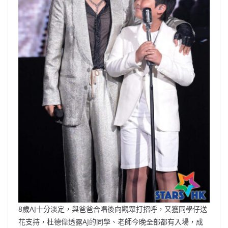
8歲AJ十分淡定，與爸爸合唱後向觀眾打招呼，又獲同學仔送
花支持，杜德偉透露AJ的同學、老師今晚全部都有入場，成