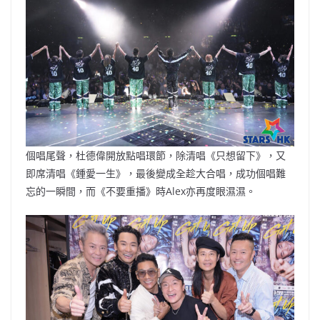
個唱尾聲，杜德偉開放點唱環節，除清唱《只想留下》，又
即席清唱《鍾愛一生》，最後變成全趁大合唱，成功個唱難
忘的一瞬間，而《不要重播》時Alex亦再度眼濕濕。