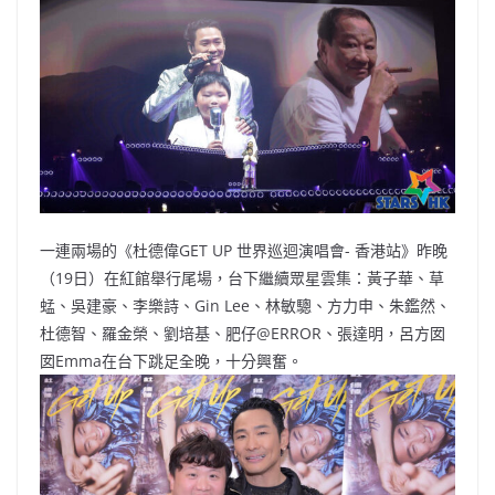
b
ei
A
at
Li
o
b
p
n
o
o
p
k
k
一連兩場的《杜德偉GET UP 世界巡迴演唱會- 香港站》昨晚
（19日）在紅館舉行尾場，台下繼續眾星雲集：黃子華、草
蜢、吳建豪、李樂詩、Gin Lee、林敏驄、方力申、朱鑑然、
杜德智、羅金榮、劉培基、肥仔@ERROR、張達明，呂方囡
囡Emma在台下跳足全晚，十分興奮。