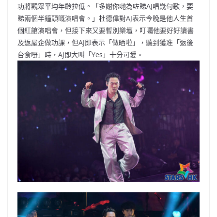
功將觀眾平均年齡拉低。「多謝你哋為咗睇AJ唱幾句歌，要
睇兩個半鐘頭嘅演唱會。」杜德偉對AJ表示今晚是他人生首
個紅館演唱會，但接下來又要暫別樂壇，叮囑他要好好讀書
及返屋企做功課，但AJ即表示「做晒啦」，聽到獲准「返後
台食嘢」時，AJ即大叫「Yes」十分可愛。