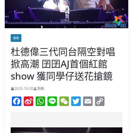
娛樂
杜德偉三代同台隔空對唱
掀高潮 囝囝AJ首個紅館
show 獲同學仔送花搶鏡
2025-10-20
浩楠
F
Si
W
Li
W
T
E
C
a
n
h
n
e
w
m
o
c
a
at
e
C
itt
ai
p
e
W
s
h
er
l
y