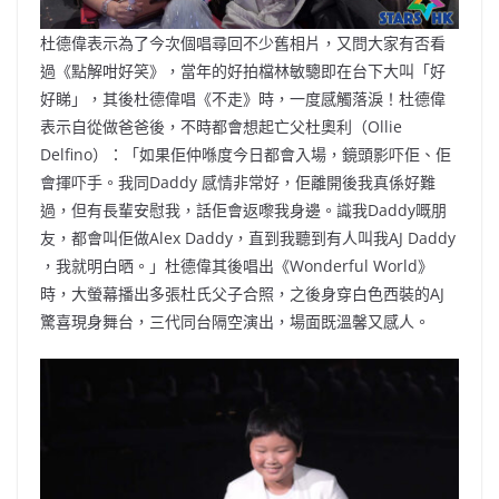
杜德偉表示為了今次個唱尋回不少舊相片，又問大家有否看
過《點解咁好笑》，當年的好拍檔林敏驄即在台下大叫「好
好睇」，其後杜德偉唱《不走》時，一度感觸落淚！杜德偉
表示自從做爸爸後，不時都會想起亡父杜奧利（Ollie
Delfino）：「如果佢仲喺度今日都會入場，鏡頭影吓佢、佢
會揮吓手。我同Daddy 感情非常好，佢離開後我真係好難
過，但有長輩安慰我，話佢會返嚟我身邊。識我Daddy嘅朋
友，都會叫佢做Alex Daddy，直到我聽到有人叫我AJ Daddy
，我就明白晒。」杜德偉其後唱出《Wonderful World》
時，大螢幕播出多張杜氏父子合照，之後身穿白色西裝的AJ
驚喜現身舞台，三代同台隔空演出，場面既溫馨又感人。