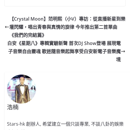
c
a
at
e
C
itt
ai
p
e
W
s
h
er
l
y
【Crystal Moon】范明熙（小V）專訪：從直播新星到樂
b
ei
A
at
Li
壇閃耀，唱出青春與真情的旋律 今年推出第二首單曲
o
b
p
n
《我們的完結篇》
o
o
p
k
白安《星期八》專輯實驗新聲 首次DJ Show登場 展現電
子音樂自由靈魂 歌迷隨音樂起舞享受白安新電子音樂魔
k
境
浩楠
Stars-hk 創辦人, 希望建立一個只談專業, 不談八卦的娛樂