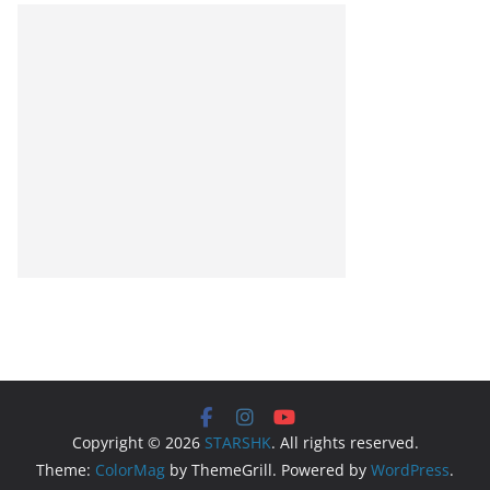
Copyright © 2026
STARSHK
. All rights reserved.
Theme:
ColorMag
by ThemeGrill. Powered by
WordPress
.