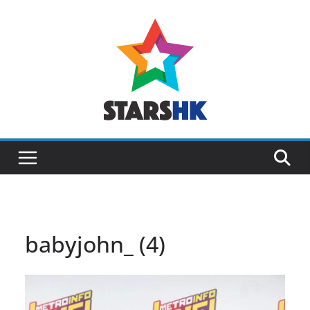
Skip
to
content
babyjohn_ (4)