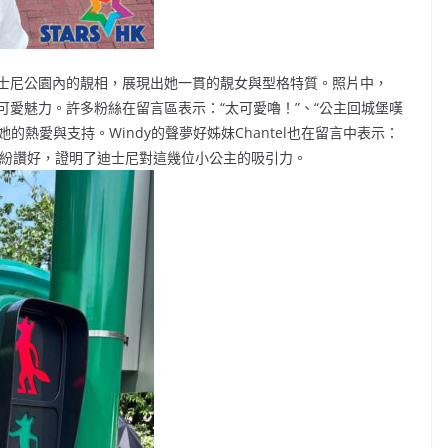
迪士尼公園內的靚相，展現出她一貫的靚女與型格特質。照片中，
可愛魅力。許多粉絲在留言區表示：“太可愛嚕！”、“公主回城堡嘆
的熱愛與支持。Windy的聲夢好姊妹Chantel也在留言中表示：
與Sherman則紛紛讚好，證明了迪士尼對這幾位小公主的吸引力。