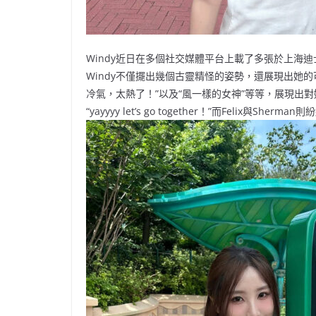
Windy近日在多個社交媒體平台上載了多張於上海
Windy不僅擺出幾個古靈精怪的姿勢，還展現出她的
冷氣，太熱了！”以及“風一樣的女神”等等，展現出對她
“yayyyy let’s go together！”而Felix