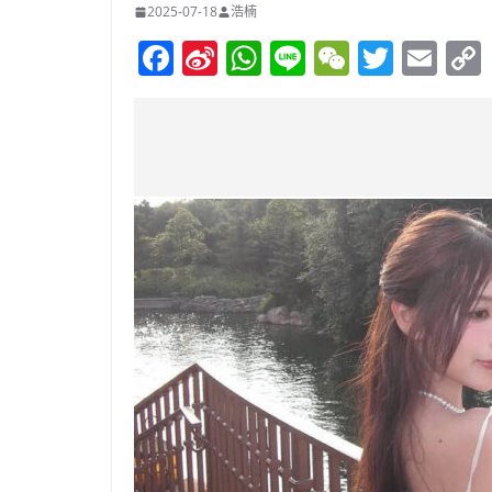
2025-07-18
浩楠
F
Si
W
Li
W
T
E
a
n
h
n
e
w
m
c
a
at
e
C
itt
ai
e
W
s
h
er
l
b
ei
A
at
o
b
p
o
o
p
k