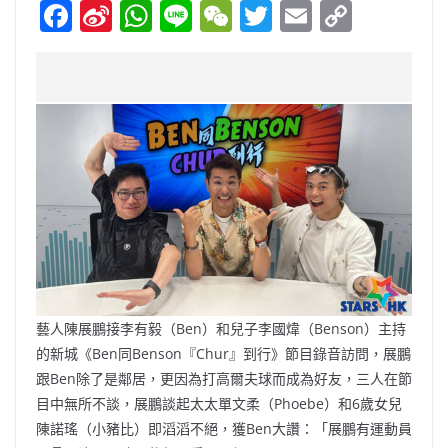
F
Si
W
Li
W
T
E
C
a
n
h
n
e
w
m
o
c
a
at
e
C
itt
ai
p
e
W
s
h
er
l
y
b
ei
A
at
Li
o
b
p
n
o
o
p
k
k
藝人陳展鵬接李有毅（Ben）和兒子李國煒（Benson）主持
的新城《Ben同Benson『Chur』到行》節目錄音訪問，展鵬
跟Ben除了是鄰居，更因為打高爾夫球而成為好友，三人在節
目中無所不談，展鵬談起太太單文柔（Phoebe）和6歲女兒
陳諾瑤（小豬比）即滔滔不絕，獲Ben大讚：「展鵬有運動員