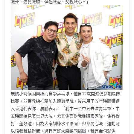
嘅骨、演員嘅魂、伴侶嘅愛、父親嘅心。」
展鵬小時候因興趣而自學乒乓球，他自12歲開始便參加區際
比賽，並獲教練推薦加入體育學院，後來用了五年時間獲選
入香港代表隊，展鵬表示：「我中一至中五去咗青年軍，中
五時開始見嘅世界大咗，尤其係面對我哋嘅國家隊，係冇得
打，差好遠，因為大家訓練水平唔同，但都開心嘅，運動可
以培養我輸得起，過程有好大磨練同挑戰，我有金句就係