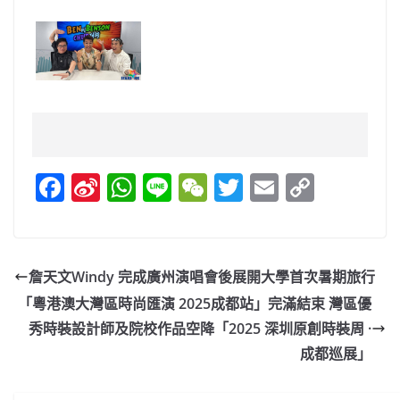
F
Si
W
Li
W
T
E
C
a
n
h
n
e
w
m
o
c
a
at
e
C
itt
ai
p
e
W
s
h
er
l
y
詹天文Windy 完成廣州演唱會後展開大學首次暑期旅行
b
ei
A
at
Li
「粵港澳大灣區時尚匯演 2025成都站」完滿結束 灣區優
o
b
p
n
秀時裝設計師及院校作品空降「2025 深圳原創時裝周 ·
o
o
p
k
成都巡展」
k