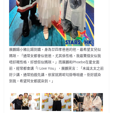
展鵬鍚小豬比鍚到燶，身為廿四孝爸爸的他，最希望女兒似
媽咪，「通常女都會似爸爸，尤其係性格，我最驚個女似我
唔好嘅性格，好想佢似媽咪。」而展鵬和Phoebe在愛女面
前，經常都會講「I Love You」，展鵬笑言：「未識太太之前
好少講，通常拍戲先講，依家就將呢句掛喺咀邊，佢好感染
到我，希望阿女都感染到。」