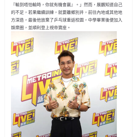
『輸到唔怕輸時，你就有機會嬴』。」然而，展鵬知道自己
的不足，若果繼續訓練，就要離鄉別井，前往內地或其他地
方深造，最後他放棄了乒乓球重返校園，中學畢業後便加入
娛樂圈，並順利登上視帝寶座。