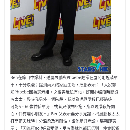
Ben在節目中爆料，透露展鵬與Phoebe經常在屋苑附近踏單
車，十分浪漫；提到兩人的家庭生活，展鵬表示：「大家都
知Phoebe因為選港姐，之後畀我私有化，好開心呢段時間識
咗太太，畀咗我另外一個階段，我以為呢個階段已經過咗，
可能5、60歲仲係單身，或者只係拍吓拖，所以現階段好開
心，仲有埋小朋友。」Ben又表示要分享見證，稱展鵬教太太
打高爾夫球時十分溫柔及有耐性，讚他是好老公，展鵬即表
示：「因為打golf好易受傷，受咗傷就乜都玩唔到，仲會影響