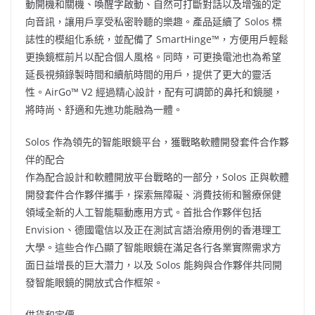
動開機和關機、喚醒字啟動、自然可打斷對話以及增強的定
向音訊，讓用戶享受私密聆聽的樂趣。產品延續了 Solos 標
誌性的模組化系統，並配備了 SmartHinge™，方便用戶輕鬆
更換鏡框前片以配合個人風格。同時，可更換電池也為希望
延長視頻錄製時間和續航時間的用戶，提供了更大的靈活
性。AirGo™ V2 經過精心設計，配有可調節的鼻托和鏡腿，
將時尚、舒適和先進功能融為一體。
Solos 作為領先的智能眼鏡平台，獲戰略軟體開發套件合作夥
伴的配合
作為配合設計和軟體開放平台戰略的一部分，Solos 正與軟體
開發套件合作夥伴攜手，探索無障礙、消費技術和醫療保健
領域全新的人工智能驅動應用方式。首批合作夥伴包括
Envision、德國電信以及正在測試言語治療用例的香港理工
大學。這些合作凸顯了智能眼鏡在滿足各行各業實際需求方
面日益增長的巨大潛力，以及 Solos 能夠與合作夥伴共同開
發智能眼鏡的開放式合作框架。
供貨和定價