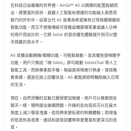
在科技日益複雜的世界裡，AirGo™ A5 以精簡的配置脫穎而
出，將豐富的音效、直觀人工智能和便捷的功能融入熟悉而
輕巧的外形中。這第五代 A5 是專為希望擁有日常佩戴眼鏡和
智能功能，而又不想像傳統可穿戴設備那樣笨重或讓人分神
的用戶而設計的，它將 Solos 的音訊優先體驗提升到可以整
天佩戴的高水平。
A5 具備自動開機/關機功能，可輕鬆啟動，並具備免提喚醒字
功能，用戶只需說「嗨 Solos」即可啟動 SolosChat 等人工
智能工具，而無需拿起手機。無論是排隊進行熱身、尋找晚
餐食譜，還是在路上回覆信息，A5 都能將即時輔助融入日常
的生活。
現在，自然流暢的互動已變得更加無縫，用戶可以像跟朋友
聊天一樣，隨時提出後續問題。升級的定向音訊可以在最大
限度上減少聲音洩漏，從而帶來更私密的聆聽體驗；而增強
的低音則為音樂、通話和語音回覆帶來更豐富和更深沉的音
質。