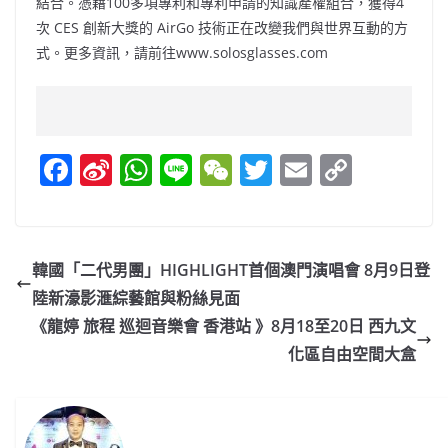
結合。憑藉100多項專利和專利申請的知識產權組合，獲得4
次 CES 創新大獎的 AirGo 技術正在改變我們與世界互動的方
式。更多資訊，請前往www.solosglasses.com
F
Si
W
Li
W
T
E
C
a
n
h
n
e
w
m
o
c
a
at
e
C
itt
ai
p
e
W
s
h
er
l
y
韓國「二代男團」HIGHLIGHT首個澳門演唱會 8月9日登
b
ei
A
at
Li
陸新濠影滙綜藝館與粉絲見面
o
b
p
n
《龍婷 旅程 巡迴音樂會 香港站 》8月18至20日 西九文
o
o
p
k
化區自由空間大盒
k