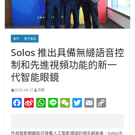
副刊
電子產品
Solos 推出具備無縫語音控
制和先進視頻功能的新一
代智能眼鏡
2025-06-27
浩楠
F
Si
W
Li
W
T
E
C
a
n
h
n
e
w
m
o
c
a
at
e
C
itt
ai
p
e
W
s
h
er
l
y
作為智能眼鏡和可穿戴人工智能領域的領先創新者，SolosⓇ