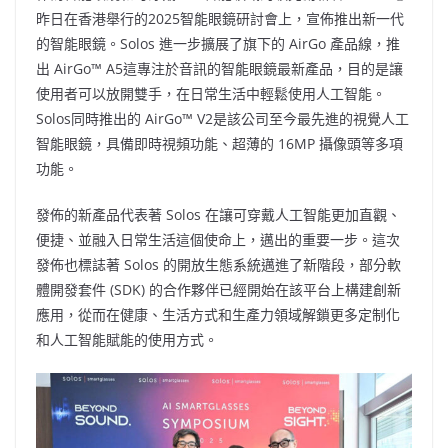
b
ei
A
at
Li
昨日在香港舉行的2025智能眼鏡研討會上，宣佈推出新一代
o
b
p
n
的智能眼鏡。Solos 進一步擴展了旗下的 AirGo 產品線，推
出 AirGo™ A5這專注於音訊的智能眼鏡最新產品，目的是讓
o
o
p
k
使用者可以放開雙手，在日常生活中輕鬆使用人工智能。
k
Solos同時推出的 AirGo™ V2是該公司至今最先進的視覺人工
智能眼鏡，具備即時視頻功能、超薄的 16MP 攝像頭等多項
功能。
發佈的新產品代表著 Solos 在讓可穿戴人工智能更加直觀、
便捷、並融入日常生活這個使命上，邁出的重要一步。這次
發佈也標誌著 Solos 的開放生態系統邁進了新階段，部分軟
體開發套件 (SDK) 的合作夥伴已經開始在該平台上構建創新
應用，從而在健康、生活方式和生產力領域解鎖更多定制化
和人工智能賦能的使用方式。