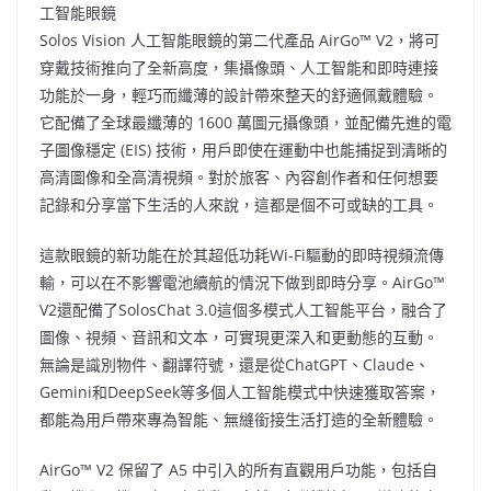
工智能眼鏡
Solos Vision 人工智能眼鏡的第二代產品 AirGo™ V2，將可
穿戴技術推向了全新高度，集攝像頭、人工智能和即時連接
功能於一身，輕巧而纖薄的設計帶來整天的舒適佩戴體驗。
它配備了全球最纖薄的 1600 萬圖元攝像頭，並配備先進的電
子圖像穩定 (EIS) 技術，用戶即使在運動中也能捕捉到清晰的
高清圖像和全高清視頻。對於旅客、內容創作者和任何想要
記錄和分享當下生活的人來說，這都是個不可或缺的工具。
這款眼鏡的新功能在於其超低功耗Wi-Fi驅動的即時視頻流傳
輸，可以在不影響電池續航的情況下做到即時分享。AirGo™
V2還配備了SolosChat 3.0這個多模式人工智能平台，融合了
圖像、視頻、音訊和文本，可實現更深入和更動態的互動。
無論是識別物件、翻譯符號，還是從ChatGPT、Claude、
Gemini和DeepSeek等多個人工智能模式中快速獲取答案，
都能為用戶帶來專為智能、無縫銜接生活打造的全新體驗。
AirGo™ V2 保留了 A5 中引入的所有直觀用戶功能，包括自