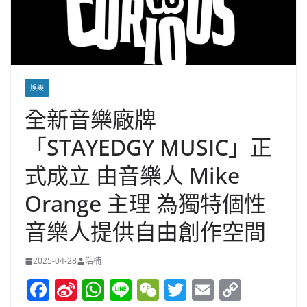
娛樂
全新音樂廠牌
「STAYEDGY MUSIC」正
式成立 由音樂人 Mike
Orange 主理 為獨特個性
音樂人提供自由創作空間
2025-04-28
浩楠
F
Si
W
Li
W
T
E
C