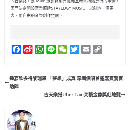
的音樂路，是 Mike 感到特別有意義且希望持續進行的事情。
因而決定開設音樂廠牌STAYEDGY MUSIC，以創造一個更
大、更自由的音樂創作空間。
F
Si
W
Li
W
T
E
C
a
n
h
n
e
w
m
o
c
a
at
e
C
itt
ai
p
e
W
s
h
er
l
y
鍾嘉欣多得黎瑞恩 「夢想」成真 深圳個唱首邀嘉賓驚喜
b
ei
A
at
Li
助陣
o
b
p
n
古天樂搭Uber Taxi突襲金像獎紅地氈
o
o
p
k
k