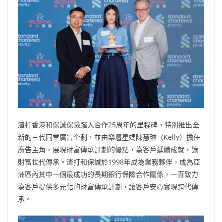
b
ei
A
at
Li
o
b
p
n
o
o
p
k
k
渣打香港和保誠保險踏入合作25周年的里程碑，特別推出全
新的三代同堂廣告企劃，並由樂壇星媽陳慧琳（Kelly）擔任
廣告主角，展現財富傳承計劃的優點，為客戶延續成就，讓
財富世代傳承。渣打和保誠於1998年成為業務夥伴，成為亞
洲區內其中一個最成功的長期銀行保險合作關係，一直致力
為客戶提供多元化的財富傳承計劃，讓客戶安心實現跨代傳
承。