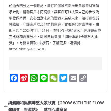
於過去四分之一個世紀，渣打和保誠不斷推出各類型財富傳
承計劃，幫助客戶未雨綢繆，讓客戶可以按照自己的步伐為
摯愛做準備，安心面對未來的變遷。展望未來，渣打和保誠
將繼續，守護客戶以及他們的家庭，實現跨代財富傳承。由
即日起至2024年11月21日，渣打客戶預約與客戶經理會面並
完成財務需要分析，即可自動參加「閃爍傳承1卡鑽石大抽
獎」，有機會贏取1卡鑽石。了解更多，請瀏覽：
https://bit.ly/489JWDD
F
Si
W
Li
W
T
E
C
a
n
h
n
e
w
m
o
c
a
at
e
C
itt
ai
p
e
W
s
h
er
l
y
胡鴻鈞和吳業坤望大家欣賞《GROW WITH THE FLOW
b
ei
A
at
Li
演唱會 – 香港站》」感到心滿意足