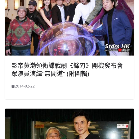
影帝黃渤領銜諜戰劇《鋒刃》開機發布會
眾演員演繹“無間道” (附圖輯)
2014-02-22