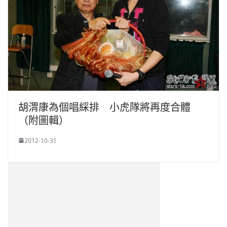
胡渭康為個唱綵排 小虎隊將再度合體
（附圖輯）
2012-10-31