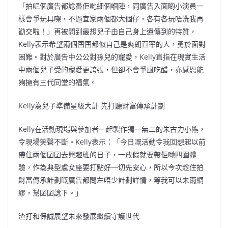
「拍呢個廣告都諗番佢哋細個嗰陣，同廣告入面啲小演員一
樣會爭玩具㗎，不過宜家兩個都大個仔，各有各玩唔洗我再
勸交啦！」再被問到最想兒子由自己身上遺傳到的特質，
Kelly表示希望兩個囝囝都似自己是爽朗直率的人，勇於面對
困難。對於廣告中公公對孫兒的寵愛，Kelly直指在現實生活
中兩個兒子受的寵愛更誇張，但卻不會爭風吃醋，亦感恩能
夠擁有三代同堂的福氣。
Kelly為兒子準備星級大計 先打聽財富傳承計劃
Kelly在活動現場與參加者一起製作獨一無二的朱古力小熊，
令現場笑聲不斷。Kelly表示：「今日嘅活動令我回想起以前
帶住兩個囝囝去興趣班的日子，一放假就要帶佢哋四圍體
驗，作為典型處女座要打點好一切先安心，所以今次趁住拍
財富傳承計劃嘅廣告都問左唔少計劃詳情，等我可以未雨綢
繆，幫囝囝諗下。」
渣打和保誠展望未來發展繼續守護世代