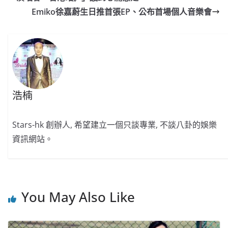
o
b
p
n
Emiko徐嘉蔚生日推首張EP、公布首場個人音樂會
o
o
p
k
k
浩楠
Stars-hk 創辦人, 希望建立一個只談專業, 不談八卦的娛樂
資訊網站。
You May Also Like