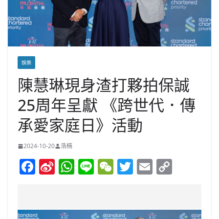
娛樂
陳慧琳現身渣打夥拍保誠
25周年呈獻 《跨世代．傳
承愛家庭日》活動
2024-10-20
浩楠
F
Si
W
Li
W
T
E
C
a
n
h
n
e
w
m
o
c
a
at
e
C
itt
ai
p
e
W
s
h
er
l
y