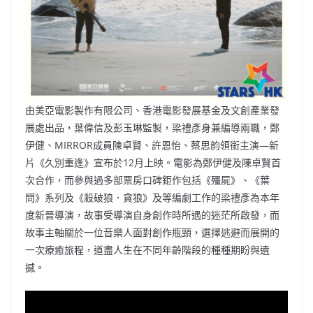
由美亞電影製作有限公司、香港電影發展基金及文創產業發
展處出品，葉偉信及彭玉琳監製，梁禮彥身兼編導兩職，鄭
伊健、MIRROR成員陳卓賢、許恩怡、蔡思韵領銜主演—新
片《久別重逢》宣布於12月上映。電影為鄭伊健及陳卓賢首
次合作，而參與過多部票房口碑鉅作包括《殭屍》、《葉
問》系列及《殺破狼．貪狼》及等編劇工作的梁禮彥為本年
度新晉導演，故事受導演自身創作時所遇的迷茫所啟發，而
故事主軸關於一位音樂人面對創作瓶頸，選擇逃避而展開的
一次療癒旅程，道盡人生在不同年齡階段的種種期盼與遺
撼。