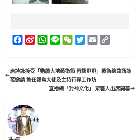
F
Si
W
Li
W
T
E
C
a
n
h
n
e
w
m
o
c
a
at
e
C
itt
ai
p
e
W
s
h
er
l
y
唐詩詠接受「動戲大地藝術節 再翅飛飛」藝術總監甄詠
b
ei
A
at
Li
蓓邀請 擔任護鳥大使及主持行禪工作坊
o
b
p
n
直播網「封神文化」 眾藝人出席開幕
o
o
p
k
k
浩楠