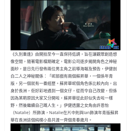
《久別重逢》由開拍至今一直保持低調，旨在讓觀眾創造想
像空間，隨著電影檔期確定，電影公司逐步揭開角色之神秘
面紗，是日先行發佈兩位男主角之前導海報及預告，伊健剖
白二人之神秘關係：「呢部戲有兩個蘇昇華，一個係年青
版，另一個就有一番經歷。蘇昇華呢個角色係比較內向，出
身於長洲，佢好彩地遇到一個女仔，從而令自己改變，但係
因為某啲原因大家又分開咗，蘇昇華從此好似失去咗一樣
野，然後繼續自己嘅人生。」伊健透露之女角由許恩怡
（Natalie）所飾演，Natalie在片中則與Ian飾演年青版蘇昇
華在長洲這個純樸小島共渡一齊個青春歲月。