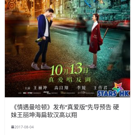
《情遇曼哈顿》发布“真爱版”先导预告 硬
妹王丽坤海扁软汉高以翔
2017-08-04