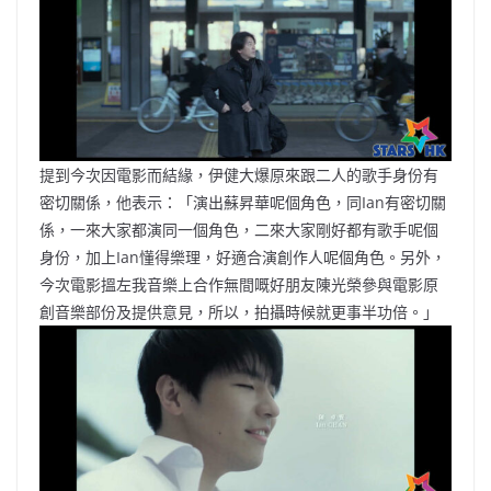
提到今次因電影而結緣，伊健大爆原來跟二人的歌手身份有
密切關係，他表示：「演出蘇昇華呢個角色，同Ian有密切關
係，一來大家都演同一個角色，二來大家剛好都有歌手呢個
身份，加上Ian懂得樂理，好適合演創作人呢個角色。另外，
今次電影搵左我音樂上合作無間嘅好朋友陳光榮參與電影原
創音樂部份及提供意見，所以，拍攝時候就更事半功倍。」