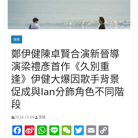
娛樂
鄭伊健陳卓賢合演新晉導
演梁禮彥首作《久別重
逢》伊健大爆因歌手背景
促成與Ian分飾角色不同階
段
2024-10-09
浩楠
F
Si
W
Li
W
T
E
C