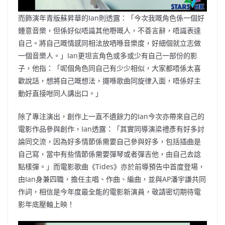
而飾演年青版蘇昇華的Ian則透露：「今次我嘅角色係一個好
鍾意音樂，但係好似唔識其他嘢嘅人，不善言辭，唔識表達
自己。將自己嘅情感同相法放哂喺音樂度，好細個就立志做
一個音樂人。」Ian更坦言角色或多或少有自己一部份的影
子，他指：「呢個角色同自己有少少相似，大家都唔係太喜
歡說話，想將自己嘅想法，擺喺歌曲同旋律入面，唔係好主
動好直接咁同人講出口。」
除了專注演出，創作上一直不遺餘力的Ian今次亦帶來自己的
電影作品參與創作，Ian透露：「其實同導演梁禮彥有好多討
論同交流，因為好多情節係需要自己參與好多，包括插曲是
自己寫，當中有些情節係需要彈琴或者彈吉他，由自己去諗
點樣彈。」而電影歌曲《Tides》亦於前導預告中首度登場，
由Ian身兼四職，擔任主唱、作曲、編曲，並與AP潘宇謙共同
作詞，相信是今年度最全能的電影新演員，敬請密切期待電
影年底壓軸上映！