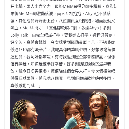
狂出擊，兩人出盡全力，最終MeiMei得分較多穫勝，宣佈結
果後MeiMei即激動落淚，兩人互相抱抱，Ahyo也不禁落
淚，其他成員齊齊衝上台，八位團員互相緊抱，場面感動又
熱血。MeiMei說：「真係腳軟呀打到，多謝Ahyo！多謝
Lolly Talk！由完全唔識打拳，要我哋去打拳，過程好苛刻、
好辛苦，真係會黐線，今次感受到運動員嘅辛苦，不過我哋
係連1/10都冇嘅辛苦，我哋真係唔算啲乜嘢，好想致謝每位
運動員。我阿妹都嚟咗，有時我返到屋企都會發脾氣，但係
佢冇嬲我，知道我練拳好辛苦，好多謝媽咪晚晚煲湯畀我
飲，我今日唔畀佢嚟，驚佢睇住個女畀人打。今次個擂台唔
係得我哋兩個，係我哋八個囉，見到佢哋唱歌排咗咁多嘢，
真係感動到喊。」