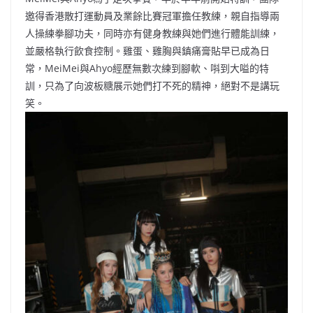
邀得香港散打運動員及業餘比賽冠軍擔任教練，親自指導兩
人操練拳腳功夫，同時亦有健身教練與她們進行體能訓練，
並嚴格執行飲食控制。雞蛋、雞胸與鎮痛膏貼早已成為日
常，MeiMei與Ahyo經歷無數次練到腳軟、唞到大嗌的特
訓，只為了向波板糖展示她們打不死的精神，絕對不是講玩
笑。