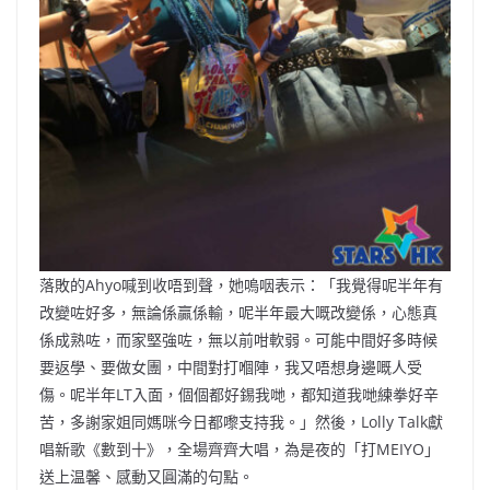
落敗的Ahyo喊到收唔到聲，她嗚咽表示：「我覺得呢半年有
改變咗好多，無論係贏係輸，呢半年最大嘅改變係，心態真
係成熟咗，而家堅強咗，無以前咁軟弱。可能中間好多時候
要返學、要做女團，中間對打嗰陣，我又唔想身邊嘅人受
傷。呢半年LT入面，個個都好錫我哋，都知道我哋練拳好辛
苦，多謝家姐同媽咪今日都嚟支持我。」然後，Lolly Talk獻
唱新歌《數到十》，全場齊齊大唱，為是夜的「打MEIYO」
送上温馨、感動又圓滿的句點。