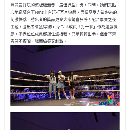
意兼最好玩的波板糖頒發「最佳造型」獎。同時，她們又貼
心地邀請台下Fans上台玩打瓦片遊戲，盡情享受力量帶來的
刺激快感，勝出者的獎品更令大家驚喜狂呼！配合拳賽之夜
主題，勝出者會獲得被Lolly Talk成員「打一拳」作為遊戲獎
勵，不過位位成員都錫住波板糖，只是輕輕出拳，但台下齊
齊笑不攏嘴，場面搞笑又刺激。