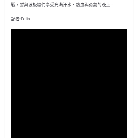
戰，誓與波板糖們享受充滿汗水、熱血與勇氣的晚上。
記者:Felix