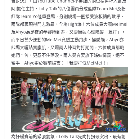
台對決》，由YouTube Channel小薯茄的兩位猛男程人富及
阿J擔任主持，Lolly Talk的八位團員分成藍隊Team Mei及粉
紅隊Team Yo隆重登場，分別繞場一圈接受波板糖的歡呼，
兩隊都表現得鬥志激昻，全場High爆！六位成員大讚Meimei
及Ahyo為是夜的拳賽搏到盡，又要衝破心理障礙「互打」，
而平日甚少運動的MeiMei竟然主動跑步、操體能，Ahyo亦
即場大曬結實腹肌，又爆兩人練習對打期間，六位成員都戥
她們辛苦，更忍不住落淚。兩人笑言要放下姊妹情義，絕不
留手！Ahyo更於賽前揚言：「我要打低MeiMei！」
為抒緩賽前的緊張氣氛，Lolly Talk先向打扮最突出、最有創