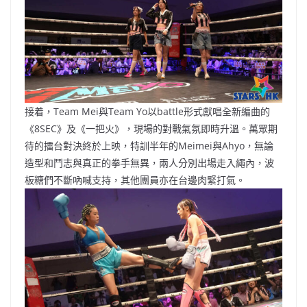
接着，Team Mei與Team Yo以battle形式獻唱全新編曲的
《8SEC》及《一把火》，現場的對戰氣氛即時升溫。萬眾期
待的擂台對決終於上映，特訓半年的Meimei與Ahyo，無論
造型和鬥志與真正的拳手無異，兩人分別出場走入繩內，波
板糖們不斷吶喊支持，其他團員亦在台邊肉緊打氣。