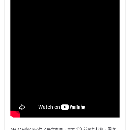
MeiMei與Ahyo為了是次拳賽，早於半年前開始特訓，團隊