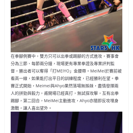
在拳腳例賽中，雙方只可以出拳或踢腳的方式進攻，賽事會
分為三節、每節兩分鐘，現場更有專業拳證及專業評判監
督，勝出者可以奪得「打MEIYO」金腰帶。MeiMei於賽前被
看高一線，如果能打出平日的訓練程度，已經勝利在望。拳
賽正式開始，Meimei與Ahyo果然落場無姊妹，盡情發揮兩
人的拼勁與毅力，甫開場已經真打，無試探攻擊，互有出拳
踢腳，第二回合，MeiMei主動進攻，Ahyo亦隨即反攻埋身
激戰，讓人喜出望外。