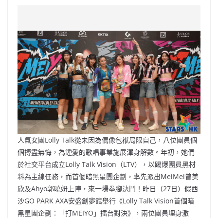
a
n
h
n
e
w
m
o
c
a
at
e
C
itt
ai
p
e
W
s
h
er
l
y
b
ei
A
at
Li
o
b
p
n
o
o
p
k
k
人氣女團Lolly Talk從未因為偶像包袱局限自己，八位團員個
個搏盡無悔，為鍾愛的歌唱事業施展渾身解數。年初，她們
於社交平台成立Lolly Talk Vision（LTV），以踢爆團員黑材
料為主線任務，而首個暗黑星團企劃，率先派出MeiMei曾美
欣及Ahyo郭曉妍上陣，來一場拳腳決鬥！昨日（27日）假西
沙GO PARK AXA安盛創夢館舉行《Lolly Talk Vision首個暗
黑星團企劃：「打MEIYO」擂台對決》，兩位團員埋身激