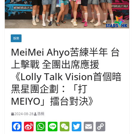
娛樂
MeiMei Ahyo苦練半年 台
上擊戰 全團出席應援
《Lolly Talk Vision首個暗
黑星團企劃：「打
MEIYO」擂台對決》
2024-08-28
浩楠
F
Si
W
Li
W
T
E
C