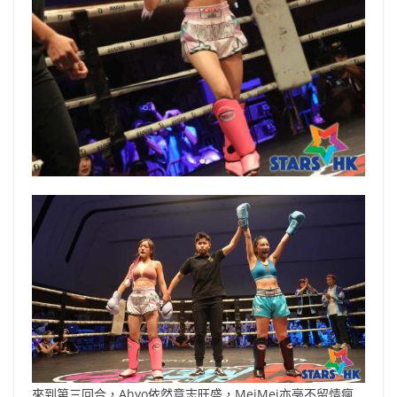
來到第三回合，Ahyo依然意志旺盛，MeiMei亦毫不留情瘋