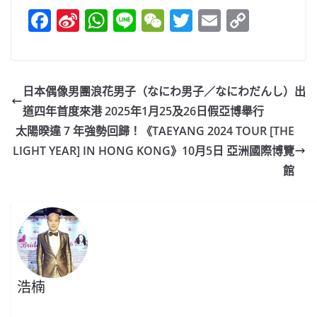
F
Si
W
Li
W
T
E
C
a
n
h
n
e
w
m
o
c
a
at
e
C
itt
ai
p
e
W
s
h
er
l
y
日本偶像男團浪花男子（なにわ男子／なにわだんし）出
b
ei
A
at
Li
道四年首度來港 2025年1月25及26日假亞博舉行
o
b
p
n
太陽暌違 7 年強勢回歸！《TAEYANG 2024 TOUR [THE
o
o
p
k
LIGHT YEAR] IN HONG KONG》10月5日 亞洲國際博覽
館
k
浩楠