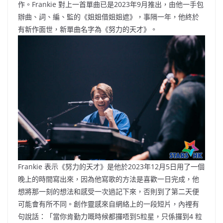
作。Frankie 對上一首單曲已是2023年9月推出，由他一手包
辦曲、詞、編、監的《姐姐借姐姐遮》，事隔一年，他終於
有新作面世，新單曲名字為《努力的天才》。
Frankie 表示《努力的天才》是他於2023年12月5日用了一個
晚上的時間寫出來，因為他寫歌的方法是喜歡一日完成，他
想將那一刻的想法和感受一次過記下來，否則到了第二天便
可能會有所不同。創作靈感來自網絡上的一段短片，內裡有
句說話：「當你肯勤力嘅時候都攞唔到5粒星，只係攞到4 粒