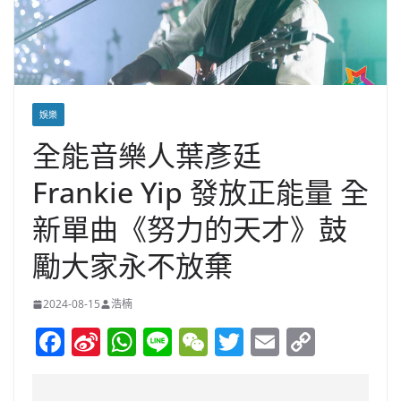
娛樂
全能音樂人葉彥廷
Frankie Yip 發放正能量 全
新單曲《努力的天才》鼓
勵大家永不放棄
2024-08-15
浩楠
F
Si
W
Li
W
T
E
C
a
n
h
n
e
w
m
o
c
a
at
e
C
itt
ai
p