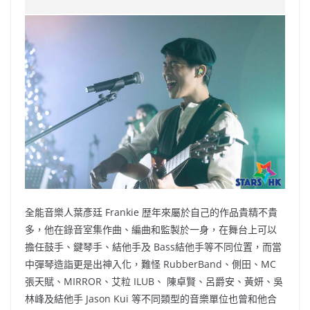
e
W
s
h
er
l
y
b
ei
A
at
Li
o
b
p
n
o
o
p
k
k
全能音樂人葉彥廷 Frankie 歴年來屬於自己的作品貴精不貴
多，他在錄音室集作曲、編曲和監製於一身，在舞台上可以
擔任鼓手、鍵琴手、結他手及 Bass結他手等不同位置，而當
中彈琴造詣更是出神入化，難怪 RubberBand、側田、MC
張天賦、MIRROR、艾粒 ILUB、 陳卓賢、呂爵安、黃妍、吳
林峰及結他手 Jason Kui 等不同類型的音樂單位也曾和他合