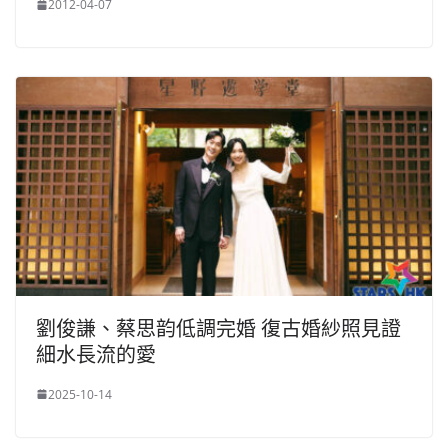
2012-04-07
劉俊謙、蔡思韵低調完婚 復古婚紗照見證
細水長流的愛
2025-10-14