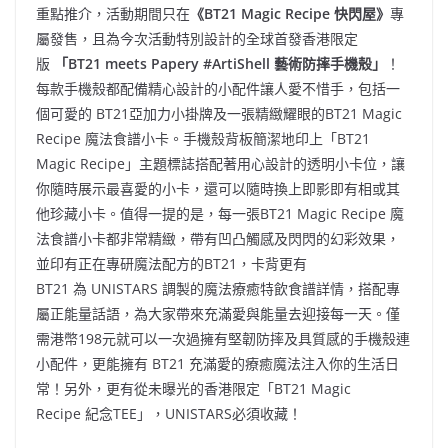
重點推介，活動期間只在
《BT21 Magic Recipe 快閃屋》
專
屬發售，且為今次活動特別設計的全球首發香港限定
版
「BT21 meets Papery #ArtiShell 藝術防摔手機殼」
！
每款手機殼都配備精心設計的小配件讓人愛不惜手，包括一
個可愛的 BT21亞加力小掛牌及一張精緻耀眼的BT21 Magic
Recipe 魔法食譜小卡。手機殼背板簡潔地印上「BT21
Magic Recipe」主題標誌搭配著用心設計的透明小卡位，讓
你隨時展示最喜愛的小卡，還可以隨時換上即影即有相或其
他珍藏小卡。值得一提的是，每一張BT21 Magic Recipe 魔
法食譜小卡都非常精緻，帶有凹凸觸感及閃閃的幻彩效果，
並印有正在專研魔法配方的BT21，卡背更有
BT21 為 UNISTARS 調製的魔法療癒特飲食譜詳情，搭配專
屬正能量話語，為大家帶來充滿愛與能量去迎接每一天。僅
需港幣198元就可以一次過擁有堅韌防摔及具質感的手機殼連
小配件，更能擁有 BT21 充滿愛的療癒魔法注入你的生活日
常！另外，更有從未曝光的香港限定「BT21 Magic
Recipe 紀念TEE」，UNISTARS必須收藏！