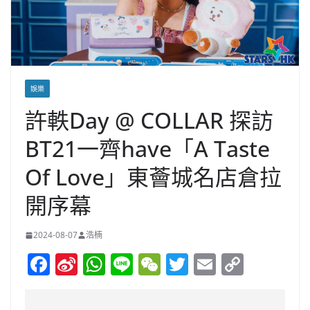
娛樂
許軼Day @ COLLAR 探訪
BT21一齊have「A Taste
Of Love」東薈城名店倉拉
開序幕
2024-08-07
浩楠
F
Si
W
Li
W
T
E
C
a
n
h
n
e
w
m
o
c
a
at
e
C
itt
ai
p