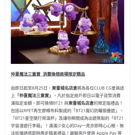
仲夏魔法三重賞
消費換領商場限定精品
由即日起至8月25日，
東薈城名店倉
將為各位CLUB CG會員送
上
「仲夏魔法三重賞」
，凡於指定商戶即日以電子貨幣消費
滿指定金額，即可換領BT21 與
東薈城名店倉
的限定版禮品！
包括以RPET再生膠樽布料製成的「BT21魔幻防曬摺疊遮」、
「BT21星空隨行保溫杯」及讓你瞬間成為出遊焦點的「BT21
宇宙漫遊行李箱」！滿滿少女心的Day一見亦即時心心眼、無
法抵擋誘惑即時帶走精美禮品！銀聯用戶使用 Apple Pay 等