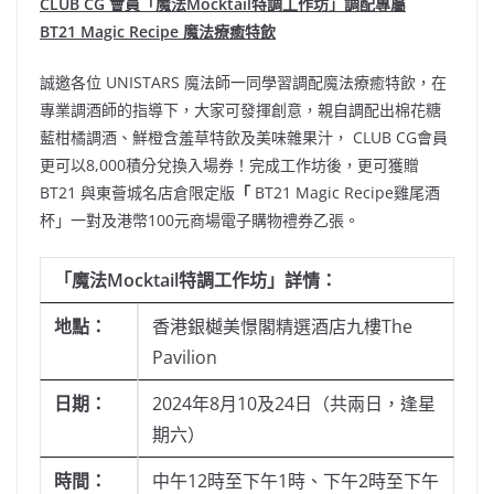
CLUB CG
會員「魔法
Mocktail
特調工作坊」調配專屬
BT21
Magic Recipe
魔法療癒特飲
誠邀各位 UNISTARS 魔法師一同學習調配魔法療癒特飲，在
專業調酒師的指導下，大家可發揮創意，親自調配出棉花糖
藍柑橘調酒、鮮橙含羞草特飲及美味雜果汁， CLUB CG會員
更可以8,000積分兌換入場券！完成工作坊後，更可獲贈
BT21 與東薈城名店倉限定版
「
BT21 Magic Recipe雞尾酒
杯」一對及港幣100元商場電子購物禮券乙張。
「魔法
Mocktail
特調工作坊」詳情：
地點：
香港銀樾美憬閣精選酒店九樓The
Pavilion
日期：
2024年8月10及24日（共兩日，逢星
期六）
時間：
中午12時至下午1時、下午2時至下午