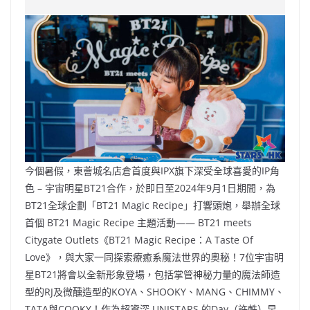
e
W
s
h
er
l
y
b
ei
A
at
Li
o
b
p
n
o
o
p
k
k
今個暑假，東薈城名店倉首度與IPX旗下深受全球喜愛的IP角
色 – 宇宙明星BT21合作，於即日至2024年9月1日期間，為
BT21全球企劃「BT21 Magic Recipe」打響頭炮，舉辦全球
首個 BT21 Magic Recipe 主題活動—— BT21 meets
Citygate Outlets《BT21 Magic Recipe：A Taste Of
Love》，與大家一同探索療癒系魔法世界的奧秘！7位宇宙明
星BT21將會以全新形象登場，包括掌管神秘力量的魔法師造
型的RJ及微醺造型的KOYA、SHOOKY、MANG、CHIMMY、
TATA與COOKY！作為超資深 UNISTARS 的Day（許軼）早