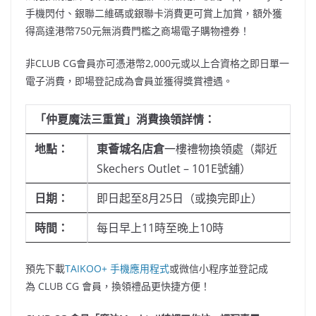
手機閃付、銀聯二維碼或銀聯卡消費更可賞上加賞，額外獲
得高達港幣750元無消費門檻之商場電子購物禮券！
非CLUB CG會員亦可憑港幣2,000元或以上合資格之即日單一
電子消費，即場登記成為會員並獲得獎賞禮遇。
「仲夏魔法三重賞」消費換領詳情：
地點：
東薈城名店倉
一樓禮物換領處（鄰近
Skechers Outlet – 101E號舖）
日期：
即日起至8月25日（或換完即止）
時間：
每日早上11時至晚上10時
預先下載
TAIKOO+ 手機應用程式
或微信小程序並登記成
為 CLUB CG 會員，換領禮品更快捷方便！