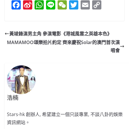
F
Si
W
Li
W
T
E
C
a
n
h
n
e
w
m
o
c
a
at
e
C
itt
ai
p
e
W
s
h
er
l
y
黃竣鋒演男主角 參演電影《港城風雲之英雄本色》
b
ei
A
at
Li
MAMAMOO頌樂拍片約定 齊來慶祝Solar的澳門首次演
o
b
p
n
唱會
o
o
p
k
k
浩楠
Stars-hk 創辦人, 希望建立一個只談專業, 不談八卦的娛樂
資訊網站。