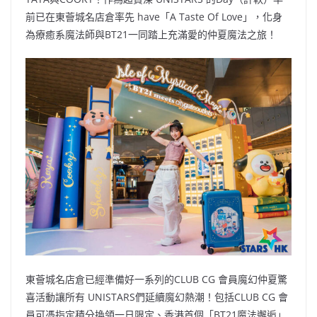
前已在東薈城名店倉率先 have「A Taste Of Love」，化身
為療癒系魔法師與BT21一同踏上充滿愛的仲夏魔法之旅！
東薈城名店倉已經準備好一系列的CLUB CG 會員魔幻仲夏驚
喜活動讓所有 UNISTARS們延續魔幻熱潮！包括CLUB CG 會
員可憑指定積分換領一日限定、香港首個「BT21魔法邂逅」