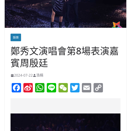
娛樂
鄭秀文演唱會第8場表演嘉
賓周殷廷
2024-07-22
浩楠
F
Si
W
Li
W
T
E
C
a
n
h
n
e
w
m
o
c
a
at
e
C
itt
ai
p
e
W
s
h
er
l
y
b
ei
A
at
Li