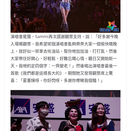
演唱會尾聲，Sammi再次感謝觀眾支持，說：「好多謝今晚
入場嘅觀眾，我希望呢個演唱會能夠帶畀大家一個愉快嘅晚
上，就好似一架車去咗油站，幫你哋加加油、打打氣，然後
大家帶住好開心、好輕鬆、好難忘嘅心情，聽日又開始新一
天。我哋約定四個字：一齊變老！」然後唱出演唱會最後一
首歌《我們都是這樣長大的》，期間她又發現觀眾席上驚
喜：「夏蕙姨呀，你好閃呀，多謝你嚟睇我個騷！」