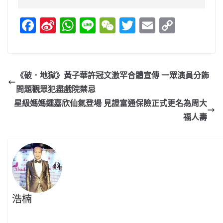
F
Si
W
Li
W
T
E
C
a
n
h
n
e
w
m
o
c
a
at
e
C
itt
ai
p
e
W
s
h
er
l
y
《破．地獄》黃子華許冠文激罕合體宣傳 一眾演員分飾
b
ei
A
at
Li
問題觀眾犯盡戲院禁忌
o
b
p
n
星級媽媽鍾嘉欣仙氣登場 見證富通保險正式更名為周大
o
o
p
k
福人壽
k
浩楠