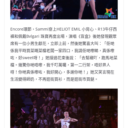
Encore環節，Sammi穿上HELIOT EMIL 小背心、R13牛仔西
褲和佩戴Bvlgari 珠寶再度出場，演唱《盲盒》後她發現觀眾
席有一位小男生獻花，立即上前，然後她驚喜大叫：「佢哋
係我平時買菜嘅菜檔老闆一家四口，我請佢哋嚟睇，真係嚟
咗，好sweet呀！」她接過花束後說：「去幫襯吖，跑馬地菜
檔。幾驚你哋唔嚟，我千叮萬囑，第一二行架，唔好畀人
呀！你哋真係嚟咗，我好開心，多謝你哋！」她又笑言現在
生活變得師奶，不再逛街買衫，而是逛街市買餸。