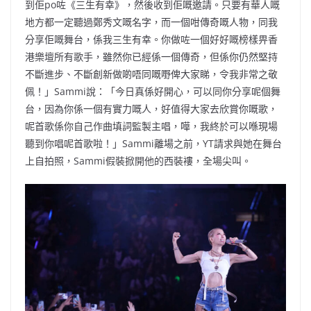
到佢po咗《三生有幸》，然後收到佢嘅邀請。只要有華人嘅
地方都一定聽過鄭秀文嘅名字，而一個咁傳奇嘅人物，同我
分享佢嘅舞台，係我三生有幸。你做咗一個好好嘅榜樣畀香
港樂壇所有歌手，雖然你已經係一個傳奇，但係你仍然堅持
不斷進步、不斷創新做啲唔同嘅嘢俾大家睇，令我非常之敬
佩！」Sammi說：「今日真係好開心，可以同你分享呢個舞
台，因為你係一個有實力嘅人，好值得大家去欣賞你嘅歌，
呢首歌係你自己作曲填詞監製主唱，嘩，我終於可以喺現場
聽到你唱呢首歌啦！」Sammi離場之前，YT請求與她在舞台
上自拍照，Sammi假裝掀開他的西裝褸，全場尖叫。