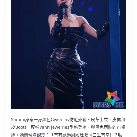
Sammi身穿一身黑色Givenchy仿毛外套、皮革上衣、皮裙和
皮Boots，配搭Vann jewelries型格登場，與黑色西裝的YT襯
絕。她問現場觀眾：「有冇聽過周殷廷嘅《三生有幸》？呢