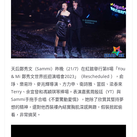
o
b
p
n
o
o
p
k
k
天后鄭秀文（Sammi）昨晚（21/7）在紅館舉行第8場「You
& Mi 鄭秀文世界巡迴演唱會2023」（Rescheduled ），俞
琤、樂易玲、麥兆輝導演、方力申、衛詩雅、當奴、梁泰來
Terry、余宜發和馮穎琪等捧場。表演嘉賓周殷廷（YT）與
Sammi手拖手合唱《不要驚動愛情》，她除了欣賞其堅持夢
想的精神，還對他西裝褸內結實胸肌深感興趣，假裝掀起偷
看，非常搞笑。