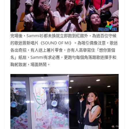
完場後，Sammi衫都未換就立即跑到紅館外，為過百位守候
的歌迷簽新唱片《SOUND OF MI》。為吸引偶像注意，歌迷
各出奇招，有人送上薯片零食，亦有人高舉寫住「想你簽個
名」紙扇，Sammi有求必應，更跑勻每個角落跟歌迷揮手和
鞠躬致謝，場面熱鬧。