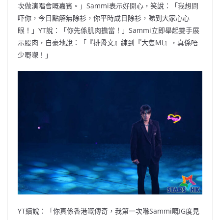
次做演唱會嘅嘉賓。」Sammi表示好開心，笑說：「我想問
吓你，今日點解無除衫，你平時成日除衫，睇到大家心心
眼！」YT說：「你先係肌肉擔當！」Sammi立即舉起雙手展
示股肉，自豪地說：「『排骨文』練到『大隻Mi』，真係唔
少嘢㗎！」
YT續說：「你真係香港嘅傳奇，我第一次喺Sammi嘅IG度見