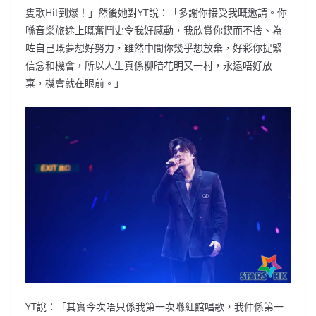
隻歌Hit到爆！」然後她對YT說：「多謝你接受我嘅邀請。你
喺音樂旅途上嘅奮鬥史令我好感動，我欣賞你鍥而不捨、為
咗自己嘅夢想好努力，雖然中間你幾乎想放棄，好彩你捉緊
信念和機會，所以人生真係柳暗花明又一村，永遠唔好放
棄，機會就在眼前。」
YT說：「其實今次唔只係我第一次喺紅館唱歌，我仲係第一