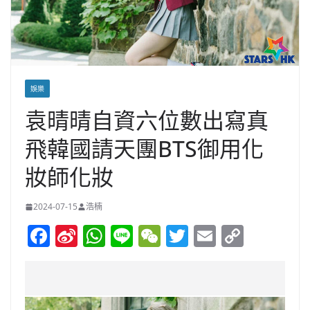
娛樂
袁晴晴自資六位數出寫真
飛韓國請天團BTS御用化
妝師化妝
2024-07-15
浩楠
F
Si
W
Li
W
T
E
C
a
n
h
n
e
w
m
o
c
a
at
e
C
itt
ai
p
e
W
s
h
er
l
y