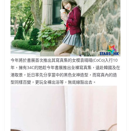
b
ei
A
at
Li
o
b
p
n
o
o
p
k
k
今年將於書展首次推出其寫真集的女模袁晴晴(CoCo)入行10
年，擁有34C的她趁今年書展推出全裸寫真集，遠赴韓國及在
港取景，近日率先分享當中的黑色女神造型，而寫真內的造
型同樣百變，更玩全裸出浴等，無底線豁出去。