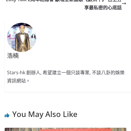
o
b
p
n
享最私密的心底話
o
o
p
k
k
浩楠
Stars-hk 創辦人, 希望建立一個只談專業, 不談八卦的娛樂
資訊網站。
You May Also Like