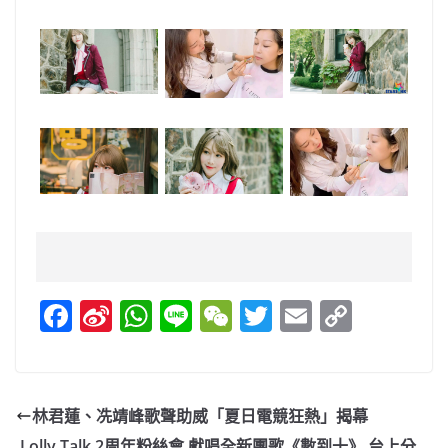
F
Si
W
Li
W
T
E
C
a
n
h
n
e
w
m
o
c
a
at
e
C
itt
ai
p
e
W
s
h
er
l
y
林君蓮、冼靖峰歌聲助威「夏日電競狂熱」揭幕
b
ei
A
at
Li
Lolly Talk 2周年粉絲會 獻唱全新團歌《數到十》 台上分