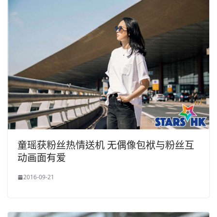
童瑶获粉丝热情送机 无偶像包袱与粉丝互
动画面有爱
2016-09-21