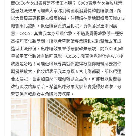
問CoCo今次出書算是不惜工本嗎？ CoCo表示今次為咗想營
造最靚嘅效果同埋俾大家睇到韓國浪漫愛情韓劇嘅氛圍，所
以大費周章專程飛去韓國拍攝，仲聘請在當地嘅韓國天團BTS
嘅御用化妝師，幫佢嘅寫真造型化妝，真係落足重本同誠
意。CoCo：其實我本身都識化妝，不過我覺得韓妝係一種好
高技巧嘅化妝學問，所以希望聘請專業嘅化妝師幫我去完成
造型上嘅部份，出嚟嘅效果會係最似韓妹最靚！問CoCo用韓
星御用嘅化妝師有啲咩感覺，CoCo：我真係覺得化完妝之後
我靚咗哈哈！可能佢哋嘅專業就係識得根據你嘅輪廓去將你
嘅優點放大，化妝師表示我本身嘅五官比例都靚，所以唔適
合太濃妝，會更加自然同埋似韓劇女主角，可能我以後都要
改行淡妝路線哈哈。希望出嚟效果大家都會覺得好睇啦，最
緊要係有韓劇女主角嘅浪漫氛圍。