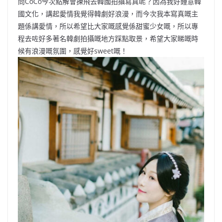
問CoCo今次點解會揀飛去韓國拍攝寫真呢？因為我好鍾意韓
國文化，講起愛情我覺得韓劇好浪漫，而今次我本寫真嘅主
題係講愛情，所以希望比大家嘅感覺係甜蜜少女嘅，所以專
程去咗好多著名韓劇拍攝嘅地方踩點取景，希望大家睇嘅時
候有浪漫嘅氛圍，感覺好sweet嘅！