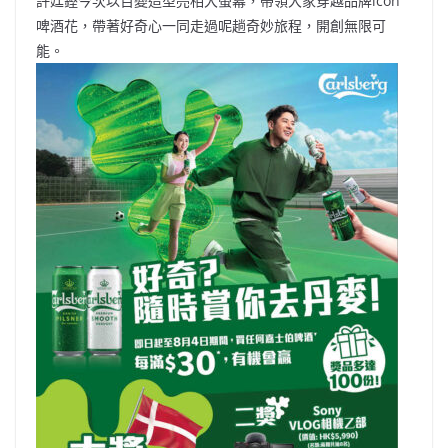
許廷鏗今次以百變造型亮相大螢幕，帶領大家穿越品牌icon
啤酒花，帶著好奇心一同走過呢趟奇妙旅程，開創無限可
能。