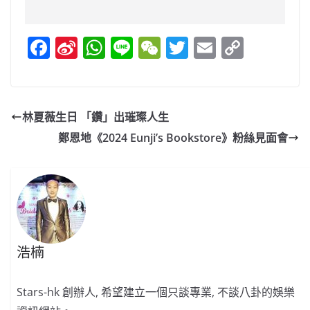
F
Si
W
Li
W
T
E
C
a
n
h
n
e
w
m
o
c
a
at
e
C
itt
ai
p
e
W
s
h
er
l
y
林夏薇生日 「鑽」出璀璨人生
b
ei
A
at
Li
鄭恩地《2024 Eunji’s Bookstore》粉絲見面會
o
b
p
n
o
o
p
k
k
浩楠
Stars-hk 創辦人, 希望建立一個只談專業, 不談八卦的娛樂