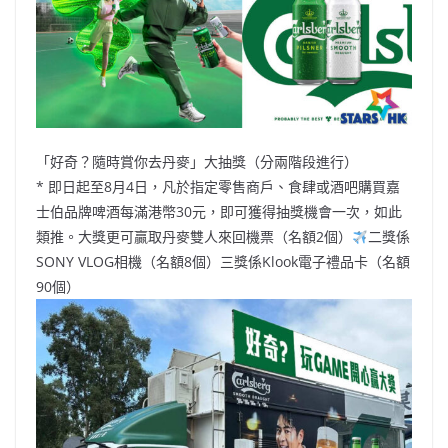
o
b
p
n
o
o
p
k
k
「好奇？隨時賞你去丹麥」大抽獎（分兩階段進行）
* 即日起至8月4日，凡於指定零售商戶、食肆或酒吧購買嘉
士伯品牌啤酒每滿港幣30元，即可獲得抽獎機會一次，如此
類推。大獎更可贏取丹麥雙人來回機票（名額2個）
二獎係
SONY VLOG相機（名額8個）三獎係Klook電子禮品卡（名額
90個）