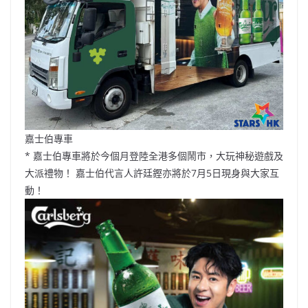
嘉士伯專車
* 嘉士伯專車將於今個月登陸全港多個鬧市，大玩神秘遊戲及
大派禮物！ 嘉士伯代言人許廷鏗亦將於7月5日現身與大家互
動！