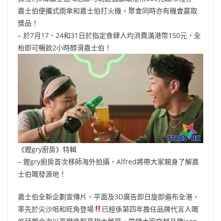
嘉士伯便攜式雨傘和嘉士伯打火機，聚會同時亦有機會贏取
獎品！
– 於7月17、24和31日於指定食肆人均消費滿港幣150元，全
枱即可暢飲2小時醇滑嘉士伯！
《鏗gry廚房》特輯
– 鏗gry廚房首次移師海外拍攝，Alfred將帶大家親身了解嘉
士伯嘅發源地！
嘉士伯全新企劃宣傳片、平面及3D廣告即日旋即遍布全港，
率先於尖沙咀和旺角登場
已經係第四年擔任品牌代言人嘅