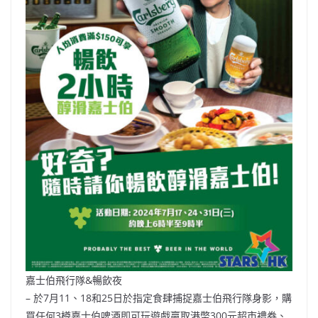
嘉士伯飛行隊&暢飲夜
– 於7月11、18和25日於指定食肆捕捉嘉士伯飛行隊身影，購
買任何3樽嘉士伯啤酒即可玩遊戲贏取港幣300元超市禮券、