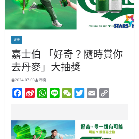
娛樂
嘉士伯 「好奇？隨時賞你
去丹麥」大抽獎
2024-07-03
浩楠
F
Si
W
Li
W
T
E
C
a
n
h
n
e
w
m
o
c
a
at
e
C
itt
ai
p
e
W
s
h
er
l
y
b
ei
A
at
Li