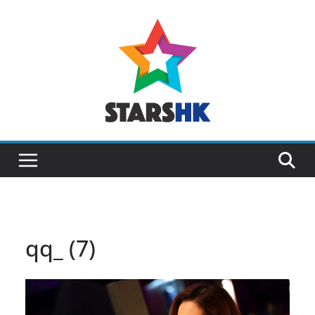
Skip
to
content
qq_ (7)