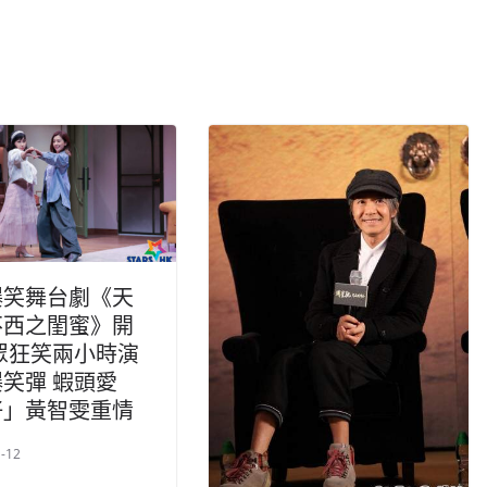
爆笑舞台劇《天
不西之閨蜜》開
眾狂笑兩小時演
笑彈 蝦頭愛
仔」黃智雯重情
-12