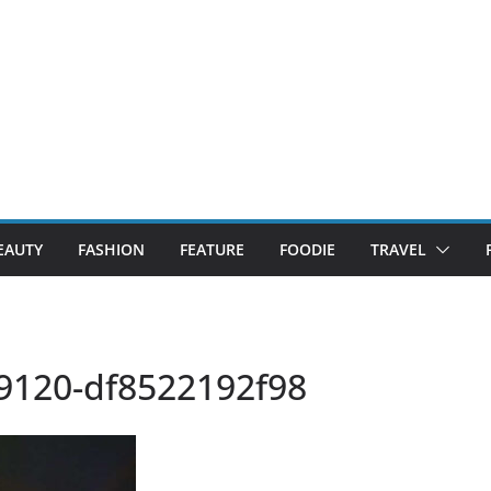
EAUTY
FASHION
FEATURE
FOODIE
TRAVEL
9120-df8522192f98