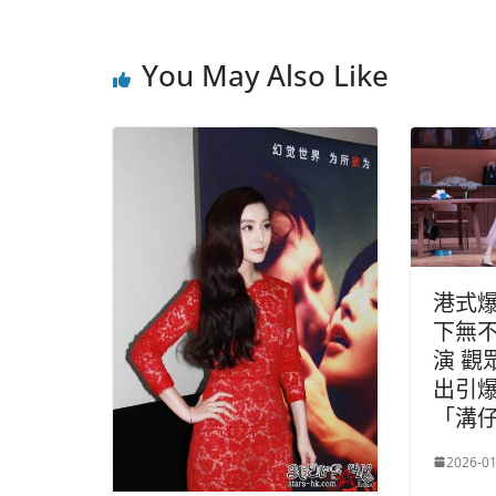
You May Also Like
港式
下無
演 觀
出引爆
「溝
2026-01