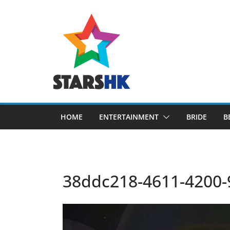
Skip
to
content
HOME
ENTERTAINMENT
BRIDE
B
38ddc218-4611-4200-