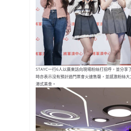
STAYC一行6人以廣東話向現場粉絲打招呼，並分享了
時亦表示沒有預計過門票會火速售罄，並感激粉絲大力
港式美食。