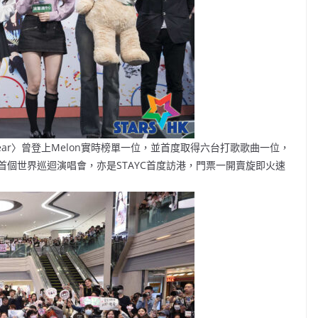
Bear〉曾登上Melon實時榜單一位，並首度取得六台打歌歌曲一位，
首個世界巡迴演唱會，亦是STAYC首度訪港，門票一開賣旋即火速