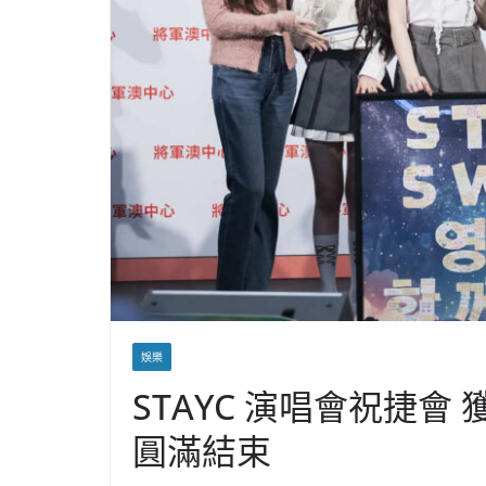
娛樂
STAYC 演唱會祝捷
圓滿結束