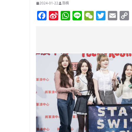
2024-01-22
浩楠
F
Si
W
Li
W
T
E
a
n
h
n
e
w
m
c
a
at
e
C
itt
ai
e
W
s
h
er
l
b
ei
A
at
o
b
p
o
o
p
k