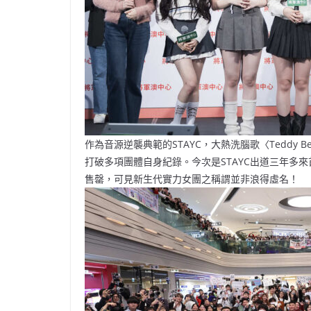
作為音源逆襲典範的STAYC，大熱洗腦歌〈Teddy 
打破多項團體自身紀錄。今次是STAYC出道三年多來
售罄，可見新生代實力女團之稱謂並非浪得虛名！