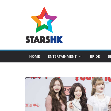
Skip
to
content
HOME
ENTERTAINMENT
BRIDE
B