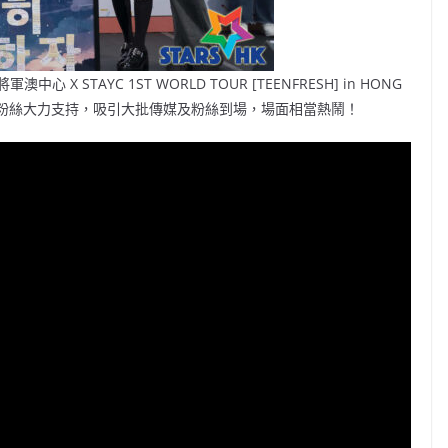
 STAYC 1ST WORLD TOUR [TEENFRESH] in HONG
眾粉絲大力支持，吸引大批傳媒及粉絲到場，場面相當熱鬧！