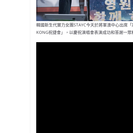
韓國新生代實力女團STAYC今天於將軍澳中心出席「將軍澳中心 X
KONG祝捷會」，以慶祝演唱會表演成功和答謝一