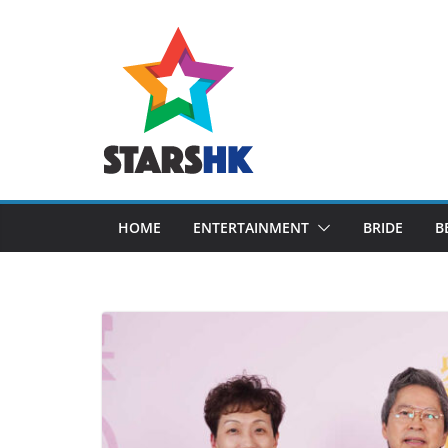
Skip
to
content
HOME
ENTERTAINMENT
BRIDE
B