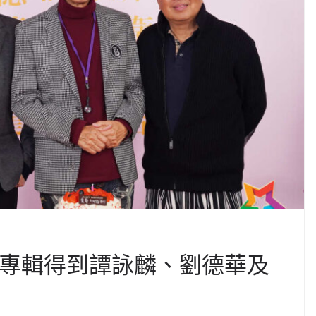
唱專輯得到譚詠麟、劉德華及