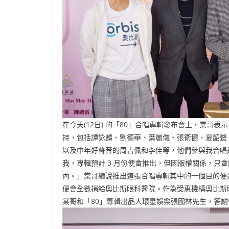
在今天(12日) 的「80」合唱專輯發布會上，棠哥
持，包括譚詠麟、劉德華、葉麗儀、張衛健、夏韶聲、太極樂
以及中年好聲音的周吉佩和李佳等，他們參與我合唱
我，專輯預計 3 月份便會推出，但因版權關係，只
內。」棠哥續說推出這張合唱專輯其中的一個目的便
便會全數捐給奧比斯眼科醫院。作為受惠機構奧比斯
棠哥和「80」專輯出品人環星娛樂張國林先生，答