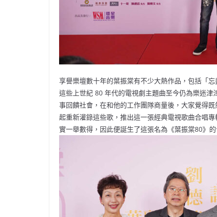
享譽樂壇數十年的葉振棠有不少大熱作品，包括「忘
這些上世紀 80 年代的電視劇主題曲至今仍為樂迷津
事回饋社會，在和他的工作團隊商量後，大家覺得既
起重新灌錄這些歌，推出這一張經典電視歌曲合唱專
實一舉數得，因此便誕生了這張名為《葉振棠80》