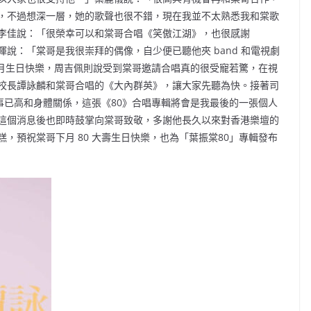
，不過想深一層，她的歌聲也很不錯，現在我並不太熟悉我和棠歌
李佳說：「很榮幸可以和棠哥合唱《笑傲江湖》，也很感謝
有暉說：「棠哥是我很崇拜的偶像，自少便已聽他夾 band 和電視劇
祝他下月生日快樂，周吉佩則說受到棠哥邀請合唱真的很受寵若驚，在視
校長譚詠麟和棠哥合唱的《大內群英》，讓大家先聽為快。接著司
因年事已高和身體關係，這張《80》合唱專輯將會是我最後的一張個人
這個消息後也即時鼓掌向棠哥致敬，多謝他長久以來對香港樂壇的
，預祝棠哥下月 80 大壽生日快樂，也為「葉振棠80」專輯發布