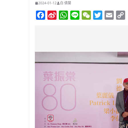
2024-01-12
白 倩蘭
F
Si
W
Li
W
T
E
a
n
h
n
e
w
m
c
a
at
e
C
itt
ai
e
W
s
h
er
l
b
ei
A
at
o
b
p
o
o
p
k