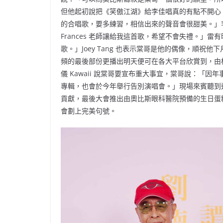
但他起初說把《笑傲江湖》給李佳唱真的有點不開心
的合唱歌，要多練習，相信出來的聲音會很甜美。」
Frances 老師讓給我這首歌，希望不會失禮。」雷
歌。」Joey Tang 也表示棠哥是他的偶像，順
頻的最後部份更播出明天便可在各大平台欣賞到，由
儀 Kawaii 說棠哥要宣布重大事宜，棠哥說：「
專輯，也會於今年舉行告別演唱會。」現場來賓聽到
貢獻，最後大會推出由奧比斯眼科醫院預備的生日蛋糕
會劃上完美句號。