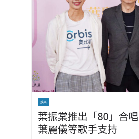
娛樂
葉振棠推出「80」合
葉麗儀等歌手支持