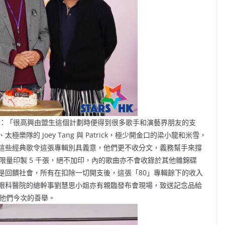
表示：「很高興由盟生這個計劃時便得到很多歌手和演藝界朋友的支
隊的 Joey Tang 與 Patrick，極少開金口的梁小龍和米雪，
這些經典歌令這張專輯別具義意，他們更不收分文，義務幫手來撐
會限量印製 5 千張，絕不加印，內的歌曲亦不會收錄於其他雜錦碟
是回饋社會，所有在扣除一切開支後，這張「80」專輯餘下的收入
眼科醫院的總幹事劉慧思小姐亦有親臨發布會現場，致送記念品給
謝他們今次的善舉。