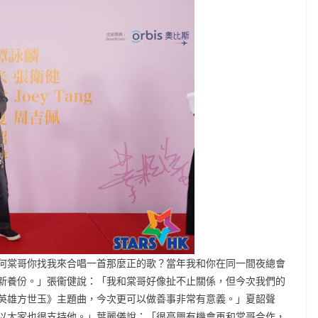
何棠哥你找我來合唱一首那麼正的歌？當年我和你在同一間夜總會
新養份。」張衞健說：「我和棠哥好像扯不止關係，但今次我們的
英雄方世玉》主題曲，今次更可以做善事非常有意義。」夏韶聲
以大家也很支持他。」葉麗儀說：「很高興有機會再和棠哥合作，