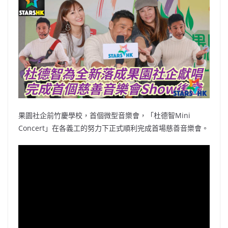
b
ei
A
at
Li
o
b
p
n
o
o
p
k
k
果園社企前竹慶學校，首個微型音樂會，「杜德智Mini
Concert」在各義工的努力下正式順利完成首場慈善音樂會。