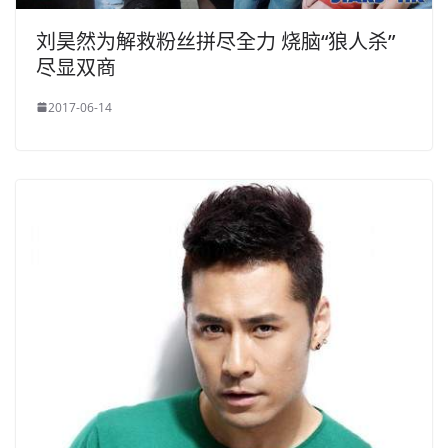
刘昊然为解救粉丝拼尽全力 烧脑“狼人杀”
尽显双商
2017-06-14