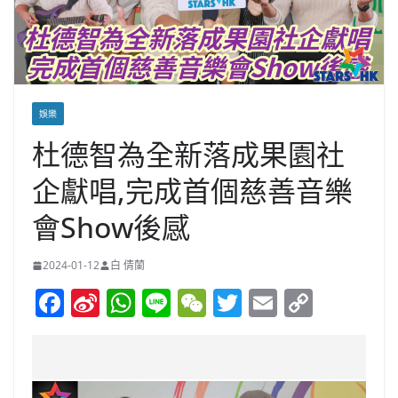
娛樂
杜德智為全新落成果園社
企獻唱,完成首個慈善音樂
會Show後感
2024-01-12
白 倩蘭
F
Si
W
Li
W
T
E
C
a
n
h
n
e
w
m
o
c
a
at
e
C
itt
ai
p
e
W
s
h
er
l
y