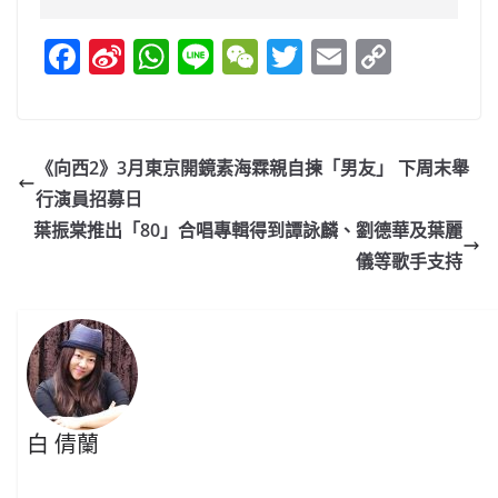
F
Si
W
Li
W
T
E
C
a
n
h
n
e
w
m
o
c
a
at
e
C
itt
ai
p
e
W
s
h
er
l
y
《向西2》3月東京開鏡素海霖親自揀「男友」 下周末舉
b
ei
A
at
Li
行演員招募日
o
b
p
n
葉振棠推出「80」合唱專輯得到譚詠麟、劉德華及葉麗
o
o
p
k
儀等歌手支持
k
白 倩蘭