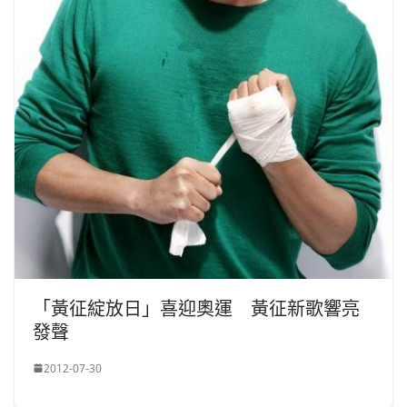
「黃征綻放日」喜迎奧運 黃征新歌響亮
發聲
2012-07-30