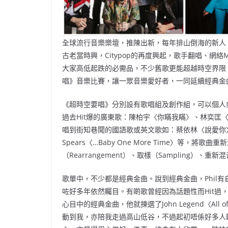
全球流行音樂樂壇，推陳出新，每年排山倒海的新人
古老當時興，Citypop的再度興起，歌手翻唱、網
大家高低起跌的必需品，不少舊歌更能超越時空界限，歷
唱》音樂比賽，讓一眾音樂愛好者，一同延續經典金
《超時空要唱》分別設有歌唱組及創作組，可以個人
過去Hit爆的廣東歌：陳柏宇〈你瞞我瞞〉、林奕匡〈高山
唱到街知巷聞的國語歌或英文歌如：蔡依林〈說愛你〉、A-Li
Spears〈…Baby One More Time〉等
（Rearrangement）、取樣（Sampling）、
歌單中，不少都是經典金曲。說到經典金曲，Phil
咗好多年依然矚目。有啲歌曾經因為話題性而Hit過，但
心目中的經典金曲，他就揀選了John Legend〈Al
動到我，亦陪我走過高山低谷，不過起初唔係好多人聽