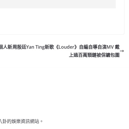
C
o
p
y
個人新
周殷廷Yan Ting新歌《Louder》自編自導自演MV 戴
Li
上過百萬頸鏈被保鑣包圍
n
k
不談八卦的娛樂資訊網站。