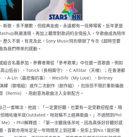
、新歌，多不勝數，但經典金曲，永遠都有一班捧場客，近年更是
絡Mashup熱潮湧現，再加上聽眾對歌詞的全情投入，令歌曲成為陪伴
久不衰。有見及此，Sony Music特別舉辦了今次《超時空要
曲為我們帶來的感動。
或組合名義參加，參賽者需從「參考歌單」中任選一首歌曲，例如
低谷〉、Tonick〈長相廝守〉、C AllStar〈天梯〉；在香港都
n〈最悲傷的事〉、Westlife〈My Love〉、Britney
，將歌曲重新演繹（歌唱組）或作二次創作（創作組），包括但不限於重新編曲
重新混音（Remix），用創意為歌曲注入全新配方。
有自己一套睇法，他說：「一定要好聽，也要有一定受歡迎程度，隔
隔咗幾年就Outdated，咁就稱不上經典歌曲。」不過問到Phil
l of Me〉，Phil解釋道：「第一次聽我係呆咗，因為真係好好聽好感
，首歌亦用咗足足一年時間至上到冠軍，見佢上到No.1我好開