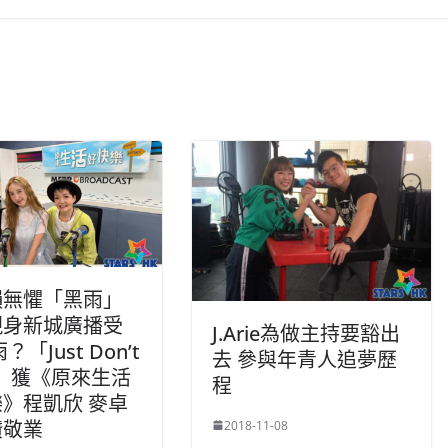
韻無懼「黑雨」
現身新城廣播受
J.Arie為做主持要豁出
？「Just Don’t
去 參與年青人追夢歷
e」 獲《原來生活
程
》程凱欣 麥卓
讚敬業
2018-11-08