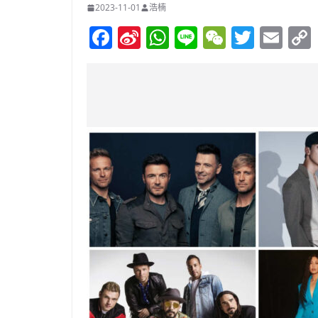
2023-11-01
浩楠
F
Si
W
Li
W
T
E
a
n
h
n
e
w
m
c
a
at
e
C
itt
ai
e
W
s
h
er
l
b
ei
A
at
o
b
p
o
o
p
k