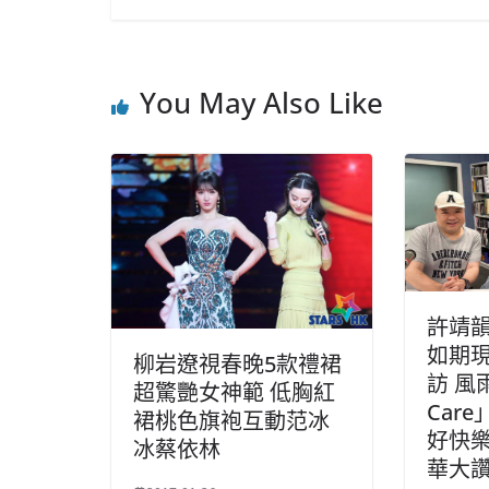
You May Also Like
許靖
如期
柳岩遼視春晚5款禮裙
訪 風雨
超驚艷女神範 低胸紅
Car
裙桃色旗袍互動范冰
好快樂
冰蔡依林
華大