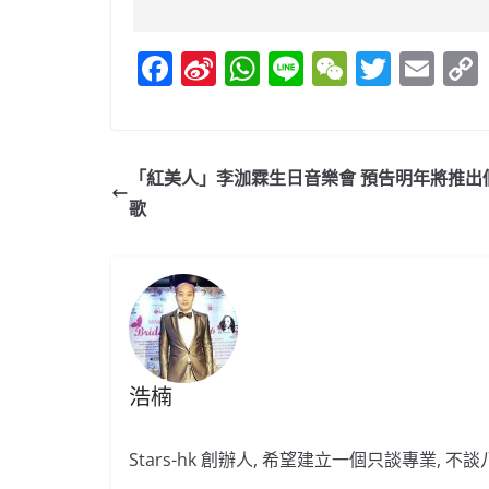
F
Si
W
Li
W
T
E
a
n
h
n
e
w
m
c
a
at
e
C
itt
ai
e
W
s
h
er
l
「紅美人」李泇霖生日音樂會 預告明年將推出
b
ei
A
at
歌
o
b
p
o
o
p
k
浩楠
Stars-hk 創辦人, 希望建立一個只談專業, 