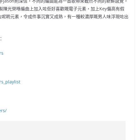
Jason則深信，不同的編曲能為一首歌帶來截然不同的新鮮感覺，
製陳光榮喺編曲上加入咗佢好喜歡嘅電子元素，加上Key偏高有假
本就拎走咗呢啲元素，令成件事沉實又成熟，有一種較濃厚嘅男人味浮現咗出
：
rs
s_playlist
rs/