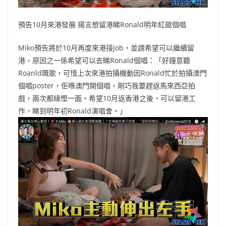
預告10月來港發展 揚言想留港睇Ronald明年紅館個唱
Miko預告將於10月再度來港接job，並謂希望可以繼續留
港，原因之一係希望可以去睇Ronald個唱：「好鐘意聽
Roanld嘅歌，可惜上次來港拍攝機動因Ronald忙於拍攝澳門
個唱poster，佢喺澳門開個唱，剛巧我要趕返馬來西亞拍
戲，兩次都緣慳一面。希望10月返香港之後，可以留港工
作，睇到明年初Ronald演唱會。」