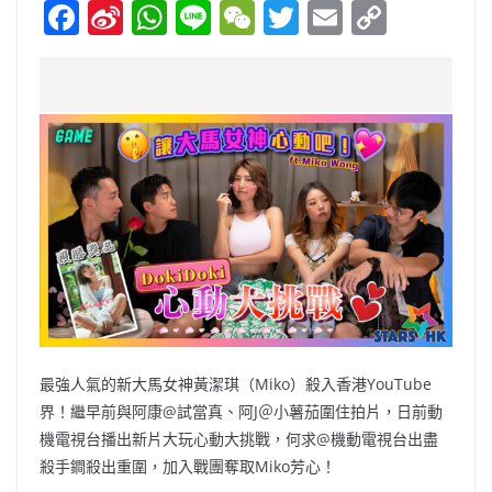
F
Si
W
Li
W
T
E
C
a
n
h
n
e
w
m
o
c
a
at
e
C
itt
ai
p
e
W
s
h
er
l
y
b
ei
A
at
Li
o
b
p
n
o
o
p
k
k
最強人氣的新大馬女神黃潔琪（Miko）殺入香港YouTube
界！繼早前與阿康@試當真、阿J＠小薯茄圍住拍片，日前動
機電視台播出新片大玩心動大挑戰，何求@機動電視台出盡
殺手鐧殺出重圍，加入戰團奪取Miko芳心！