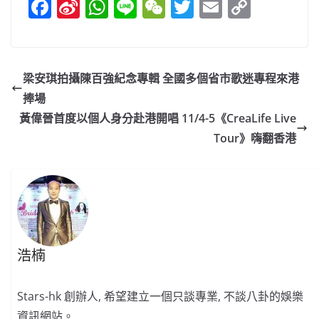
F
Si
W
Li
W
T
E
C
a
n
h
n
e
w
m
o
c
a
at
e
C
itt
ai
p
e
W
s
h
er
l
y
梁安琪拍攝陳百強紀念專輯 全國多個省市歌迷專程來港
b
ei
A
at
Li
捧場
o
b
p
n
黃偉晉首度以個人身分赴港開唱 11/4-5《CreaLife Live
o
o
p
k
Tour》嗨翻香港
k
浩楠
Stars-hk 創辦人, 希望建立一個只談專業, 不談八卦的娛樂
資訊網站。