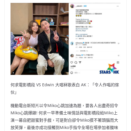
何求電影橋段 VS Edwin 大唱冧歌表白 AK：「令人作嘔的傢
伙」
機動電台新短片以令Miko心跳加速為題，要各人出盡奇招令
Miko心跳爆錶! 何求一早準備土味情話與電影橋段給Miko上
演一幕自肥甜蜜對手戲，可是對白卻令Miko摸不著頭腦而大
放笑彈，最後亦成功接觸到Miko手指令全場在場參加者酸味