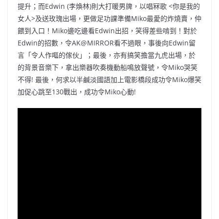
提升；而Edwin (李煥林)則大打暖男牌，以唱冧歌 <你是我的
女人>及送玫瑰出場，更做足功課準備Miko最愛的炸燒賣，仲
餵到入口！Miko邊吃邊看Edwin出招，笑得差些啃到！對於
Edwin的招數，令AK@MIRROR看不過眼，事後向Edwin留
言「令人作嘔的傢伙」；最後，亦有搞笑擔當九虎出場，於
的背景音樂下，拿出樂器吹奏機動船鳴放聲號，令Miko哭笑
不得! 最後，何求以半鹹淡國語加上電影橋段成功令Miko爆笑
加促心跳至130戰出，成功令Miko心動!