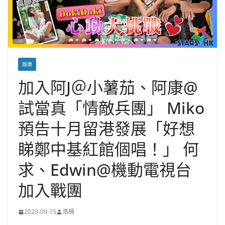
娛樂
加入阿J＠小薯茄、阿康@
試當真「情敵兵團」 Miko
預告十月留港發展「好想
睇鄭中基紅館個唱！」 何
求、Edwin@機動電視台
加入戰團
2023-09-15
浩楠