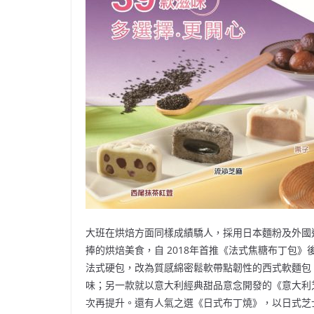
大班在烘焙方面同樣成績驕人，採用日本麵粉及外國
捧的烘焙美食，自 2018年首推《法式焦糖布丁包》
法式硬包，改為質感綿密鬆軟帶點韌性的西式軟麵包
味；另一款就以意大利經典甜品意念開發的《意大利
次再提升。還有人氣之選《日式布丁燒》，以日式芝士蛋