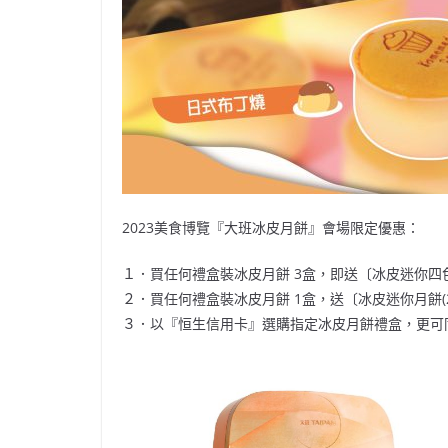
2023美食博覽『大班冰皮月餅』會場限定優惠：
１．買任何禮盒裝冰皮月餅 3盒，即送〔冰皮迷你四色月餅
２．買任何禮盒裝冰皮月餅 1盒，送〔冰皮迷你月餅(2個裝
３．以『恒生信用卡』選購指定冰皮月餅禮盒，更可同時享『