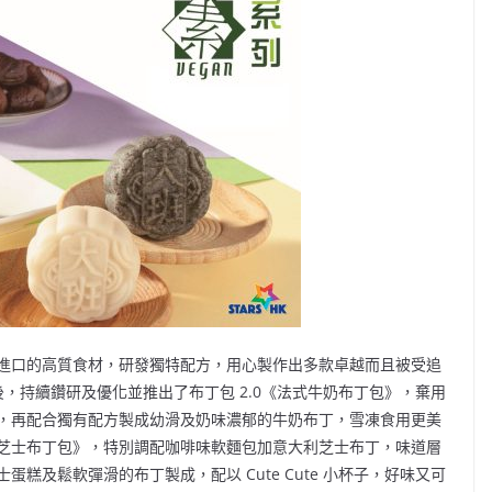
進口的高質食材，研發獨特配方，用心製作出多款卓越而且被受追
後，持續鑽研及優化並推出了布丁包 2.0《法式牛奶布丁包》，棄用
，再配合獨有配方製成幼滑及奶味濃郁的牛奶布丁，雪凍食用更美
芝士布丁包》，特別調配咖啡味軟麵包加意大利芝士布丁，味道層
糕及鬆軟彈滑的布丁製成，配以 Cute Cute 小杯子，好味又可