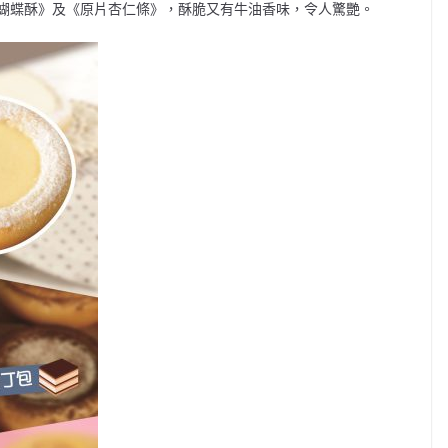
蝴蝶酥》及《原片杏仁條》，酥脆又有牛油香味，令人驚艷。