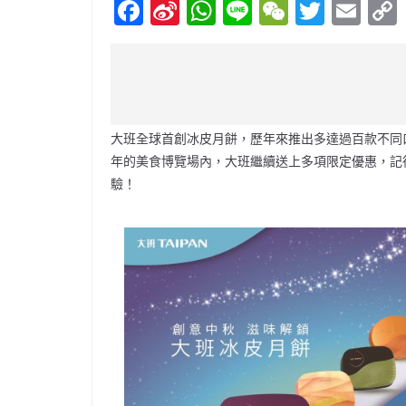
F
Si
W
Li
W
T
E
a
n
h
n
e
w
m
c
a
at
e
C
itt
ai
e
W
s
h
er
l
b
ei
A
at
大班全球首創冰皮月餅，歷年來推出多達過百款不同
o
b
p
年的美食博覽場內，大班繼續送上多項限定優惠，記得提
o
o
p
驗！
k