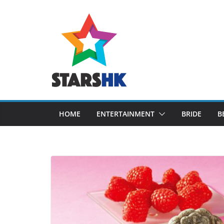
Skip
to
content
HOME
ENTERTAINMENT
BRIDE
B