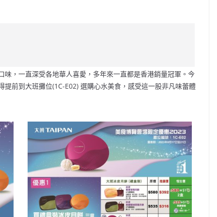
C
o
p
y
Li
口味，一直深受各地華人喜愛，多年來一直都是香港銷量冠軍。今
n
前到大班攤位(1C-E02) 選購心水美食，感受這一股非凡味蕾體
k