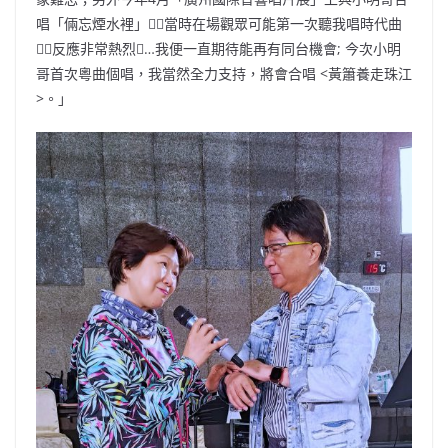
唱「倆忘煙水裡」，當時在場觀眾可能第一次聽我唱時代曲
，反應非常熱烈…我便一直期待能再有同台機會; 今次小明
哥首次粵曲個唱，我當然全力支持，將會合唱 <黃簫養走珠江
>。」