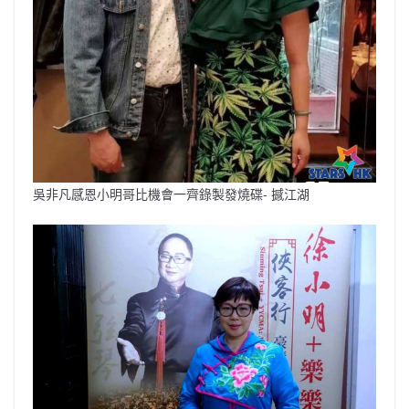
吳非凡感恩小明哥比機會一齊錄製發燒碟- 撼江湖