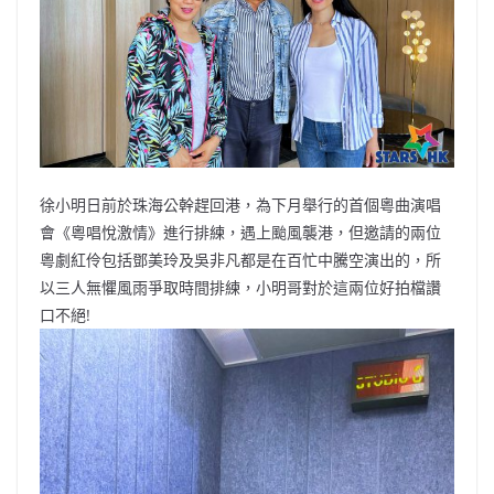
o
b
p
n
o
o
p
k
k
徐小明日前於珠海公幹趕回港，為下月舉行的首個粵曲演唱
會《粵唱悅激情》進行排練，遇上颱風襲港，但邀請的兩位
粵劇紅伶包括鄧美玲及吳非凡都是在百忙中騰空演出的，所
以三人無懼風雨爭取時間排練，小明哥對於這兩位好拍檔讚
口不絕!