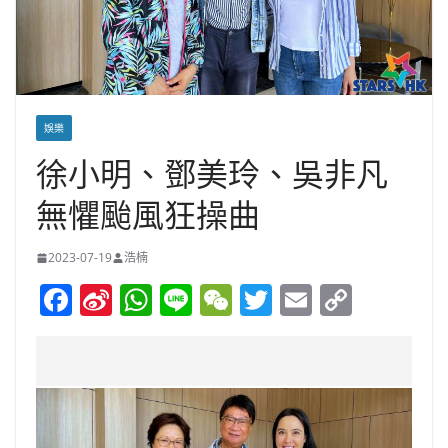
娛樂
徐小明、鄧美玲、吳非凡
無懼颱風狂操曲
2023-07-19
浩楠
F
Si
W
Li
W
T
E
C
a
n
h
n
e
w
m
o
c
a
at
e
C
itt
ai
p
e
W
s
h
er
l
y
b
ei
A
at
Li