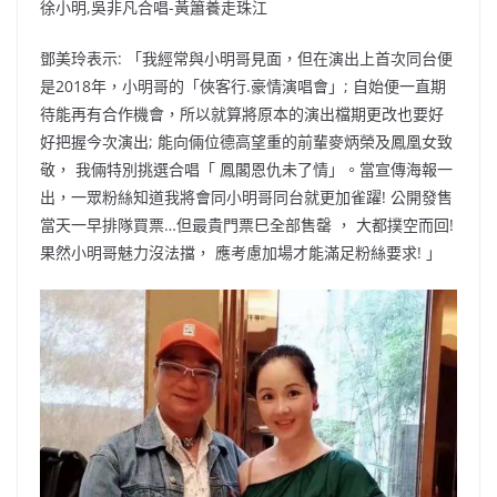
徐小明,吳非凡合唱-黃簫養走珠江
鄧美玲表示: 「我經常與小明哥見面，但在演出上首次同台便
是2018年，小明哥的「俠客行.豪情演唱會」; 自始便一直期
待能再有合作機會，所以就算將原本的演出檔期更改也要好
好把握今次演出; 能向倆位德高望重的前輩麥炳榮及鳳凰女致
敬， 我倆特別挑選合唱「 鳳閣恩仇未了情」。當宣傳海報一
出，一眾粉絲知道我將會同小明哥同台就更加雀躍! 公開發售
當天一早排隊買票…但最貴門票巳全部售罄 ， 大都撲空而回!
果然小明哥魅力沒法擋， 應考慮加場才能滿足粉絲要求! 」