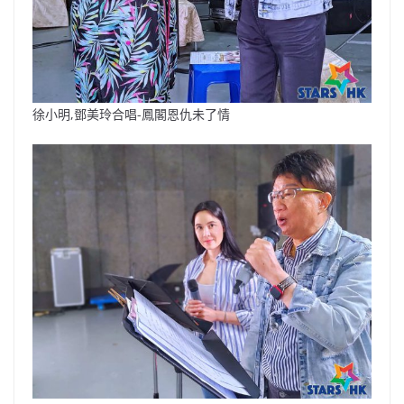
徐小明,鄧美玲合唱-鳳閣恩仇未了情