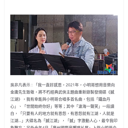
吳非凡表示 : 「我一直好感恩，2021年，小明哥想用音樂向
金庸先生致敬，將不朽經典武俠主題曲重新錄製發燒碟《撼
江湖》，我有幸能與小明哥合唱多首名曲，包括「鐵血丹
心」、「世間始終你好」等等；其中「滄海一聲笑」一段讀
白，「只要有人的地方就有恩怨，有恩怨就有江湖，人就是
江湖…」大碟名為「撼江湖」，「撼」字激動人心，最令我印
象難忘；另外今年4月「廣州國際音響唱片展」上與小明哥合