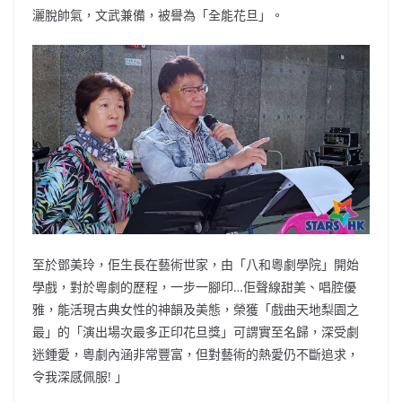
灑脫帥氣，文武兼備，被譽為「全能花旦」。
至於鄧美玲，佢生長在藝術世家，由「八和粵劇學院」開始
學戲，對於粵劇的歷程，一步一腳印…佢聲線甜美、唱腔優
雅，能活現古典女性的神韻及美態，榮獲「戲曲天地梨園之
最」的「演出場次最多正印花旦獎」可謂實至名歸，深受劇
迷鍾愛，粵劇內涵非常豐富，但對藝術的熱愛仍不斷追求，
令我深感佩服! 」