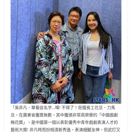
「吳非凡，單看這名字…嘩! 不得了！佢擅長工花旦、刀馬
旦，在廣東省獲獎無數，其中獲頒非常高榮譽的「中國戲劇
梅花獎」，是中國第一個以表彰優秀中青年戲劇表演人才的
藝術大獎! 非凡時而扮相清新秀逸，表演細膩全神，但武打又