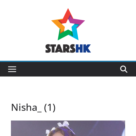
Skip
to
content
Nisha_ (1)