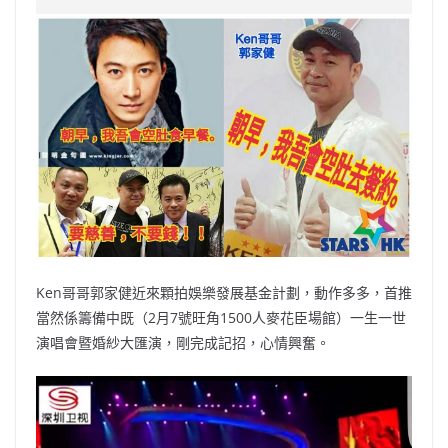
e
W
s
h
er
l
y
b
ei
A
at
Li
o
b
p
n
o
o
p
k
k
Ken哥哥郭家健近來顆拍娛樂發展基金計劃，動作多多，首推
當然係籌備中既（2月7號旺角1500人麥花臣場館）一生一世
演唱會暨婚紗大匯演，剛完成記招，心情興奮。