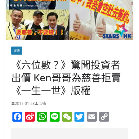
娛樂
《六位數？》驚聞投資者
出價 Ken哥哥為慈善拒賣
《一生一世》版權
2017-01-23
浩楠
F
Si
W
Li
W
T
E
C
a
n
h
n
e
w
m
o
c
a
at
e
C
itt
ai
p