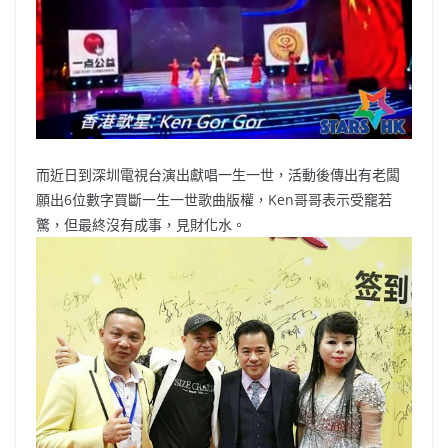
而近日到深圳電視台演出獻唱一生一世，活動後傳出有老闆
願出6位數字買斷一生一世歌曲版權，Ken哥哥表示受竉若
驚，但最終沒有成事，見財化水。