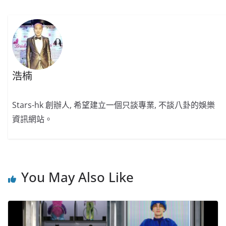
o
b
p
n
o
o
p
k
k
浩楠
Stars-hk 創辦人, 希望建立一個只談專業, 不談八卦的娛樂
資訊網站。
You May Also Like