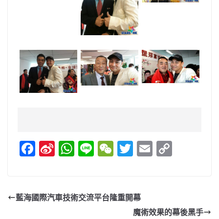
F
Si
W
Li
W
T
E
C
a
n
h
n
e
w
m
o
c
a
at
e
C
itt
ai
p
e
W
s
h
er
l
y
藍海國際汽車技術交流平台隆重開幕
b
ei
A
at
Li
魔術效果的幕後黑手