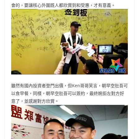
會的，要讓核心外圍既人都欣賞到和受惠，才有意義。
雖然有國內投資者登門出價，但Ken哥哥笑言，朝早空肚吾可
以食早餐，同樣，朝早空肚吾可以簽約，最終婉拒左對方好
意了，並感謝對方欣賞。