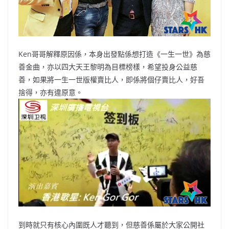
Ken哥哥解釋原因係，本身出發點係想打造《一生一世》為慈
善金曲，亦以四大天王黎明為目標榜樣，希望投身公益慈
善，如果將一生一世版權賣比人，即係將個仔賣比人，好吾
捨得，亦有違原意。
到時就只有核心內圍既人才聽到，但慈善係屬於大家公開社