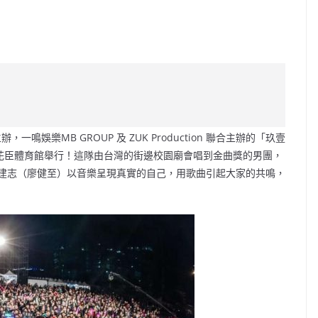
C
o
p
y
Li
鳴娛樂MB GROUP 及 ZUK Production 聯合主辦的「玖壹
n
月於麥花臣體育館舉行！這隊由台灣的街邊校園廟會唱到⾦曲獎的男團，
k
建志（廖健至）以音樂呈現真實的⾃⼰，用歌曲引起⼤家的共鳴，