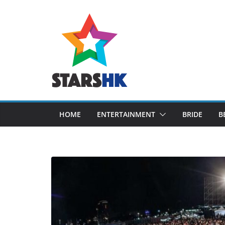
Skip
to
content
HOME
ENTERTAINMENT
BRIDE
B