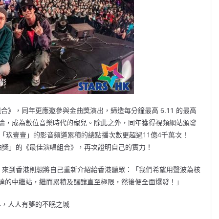
組合》，同年更應邀參與⾦曲獎演出，締造每分鐘最⾼ 6.11 的最高
論，成為數位⾳樂時代的寵兒。除此之外，同年獲得視頻網站頒發
「玖壹壹」的影⾳頻道累積的總點播次數更超過11億4千萬次！
金曲獎」的《最佳演唱組合》，再次證明自己的實力！
」來到香港則想將自己重新介紹給香港聽眾：「我們希望用聲波為核
達的中繼站，繼而累積及醞釀直至極限，然後便全面爆發！」
界，人人有夢的不眠之城