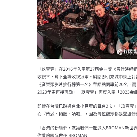
「玖壹壹」在2016年入圍第27屆⾦曲獎《最佳演唱
收視率，奪下全場收視冠軍。瞬間即引來城中網上討
《⾳樂類影片排⾏榜第⼀名》華語點閱率前20名，而
2023年更再接再勵，「玖壹壹」再度入圍「2023
即使在台灣已踏過台北小巨蛋的舞台3次，「玖壹壹
心『傳遞、傾聽、吶喊』，因為每位觀眾都是聲波傳
「香港的粉絲們，就讓我們一起邁入BROMAN新世
你看啥跟阮做伙 BROMAN。」