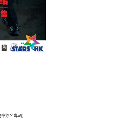
得親筆簽名專輯）