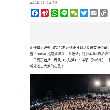
2023-05-19
浩楠
F
Si
W
Li
W
T
E
a
n
h
n
e
w
m
c
a
at
e
C
itt
ai
e
W
s
h
er
l
b
ei
A
at
由優勢力娛樂 UFORCE 及勁維肯創意股份有限公司主辦，一
o
b
p
壹 Broman巡迴演唱會 – 香港站」將於本年6
o
o
p
三位男孩包括：春風（洪瑜鴻）、洋蔥（陳皓宇）、
k
希望唱出大家的⼼聲！