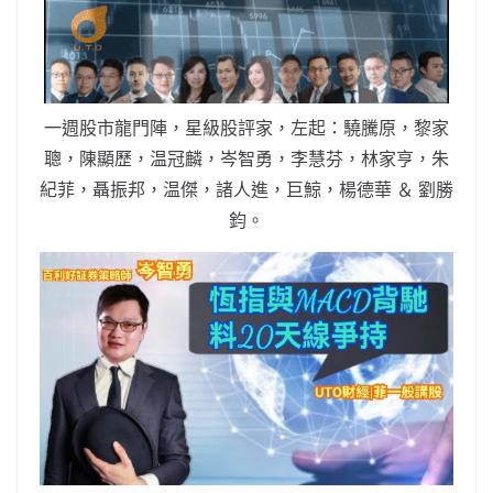
b
ei
A
at
Li
o
b
p
n
o
o
p
k
k
一週股市龍門陣，星級股評家，左起：驍騰原，黎家
聰，陳顯歷，温冠麟，岑智勇，李慧芬，林家亨，朱
紀菲，聶振邦，温傑，諸人進，巨鯨，楊德華 ＆ 劉勝
鈞。