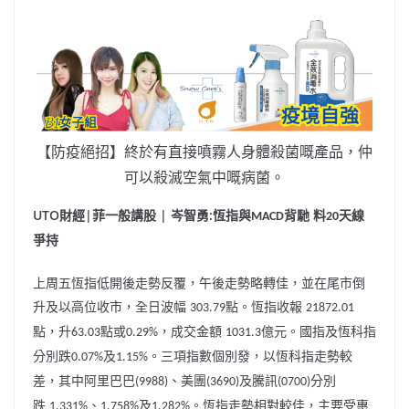
【防疫絕招】終於有直接噴霧人身體殺菌嘅產品，仲
可以殺滅空氣中嘅病菌。
UTO財經|菲一般講股 | 岑智勇:
恆指與
背馳 料
天線
MACD
20
爭持
上周五恆指低開後走勢反覆，午後走勢略轉佳，並在尾市倒
升及以高位收市，全日波幅
點。恆指收報
303.79
‪21872.01‬
點，升
點或
，成交金額
億元。國指及恆科指
63.03
0.29%
1031.3
分別跌
及
。三項指數個別發，以恆科指走勢較
0.07%
1.15%
差，其中阿里巴巴
、美團
及騰訊
分別
(9988)
(3690)
(0700)
跌
、
及
。恆指走勢相對較佳，主要受惠
1.331%
1.758%
1.282%