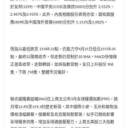
於友邦
、中國平安
及匯控
分別升
、
(1299)
(2318)
(0005)
2.552%
及
。此外，內房相關股份表現亦佳，碧桂園服
2.967%
0.935%
務
及中國海外發展
分別升
及
。
(6098)
(0688)
5.111%
3.682%
恆指以最低跌至
點，仍能力守
月
日低位
‪21568.22‬
4
21
‪21558.05‬
點，最終以陽燭收市，但走勢仍受制於
。
快慢線
10 SMA
MACD
正差距收窄，走勢轉弱，並與指數背馳。全日上升股份
906
隻，下跌
隻，整體市況偏好。
758
聯合國糧農組織
在
上周五公布
月全球糧價指數
，按
(
FAO
)
3
(
FFPI
)
月增
至
的歷史新高
，
其中國際小麥、玉米和植物油
12.6%
159.3
價格漲幅顯著。俄
羅斯及
烏
克蘭局勢緊張
，似乎已開始影響
全球
糧食供應，
增加全球通脹壓壓力
。上周五美股三大指數