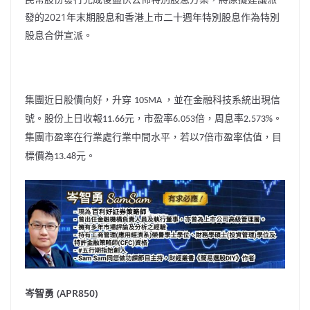
2021
發的
年末期股息和香港上市二十週年特別股息作為特別
股息合併宣派。
集團近日股價向好，升穿
，並在金融科技系統出現信
10SMA
號。股份上日收報
元，市盈率
倍，周息率
。
11.66
6.053
2.573%
集團市盈率在行業處行業中間水平，若以
倍市盈率估值，目
7
標價為
元。
13.48
岑智勇
(APR850)