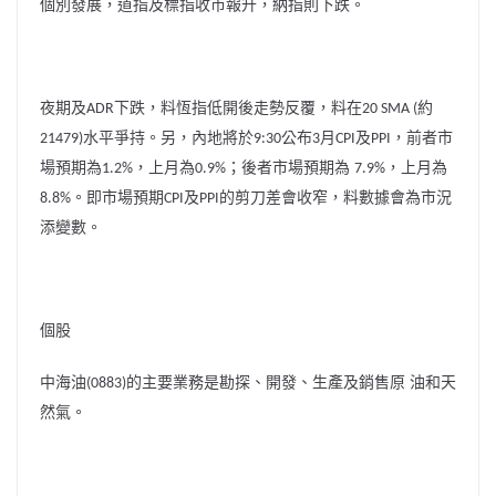
個別發展，道指及標指收市報升，納指則下跌。
夜期及
下跌，料恆指低開後走勢反覆，料在
約
ADR
20 SMA (
水平爭持。另，內地將於
公布
月
及
，前者市
21479)
9:30
3
CPI
PPI
場預期為
，上月為
；後者市場預期為
，上月為
1.2%
0.9%
7.9%
。即市場預期
及
的剪刀差會收窄，料數據會為市況
8.8%
CPI
PPI
添變數。
個股
中海油
的
主要業務是勘探、開發、生產及銷售原
油和天
(0883)
然氣。