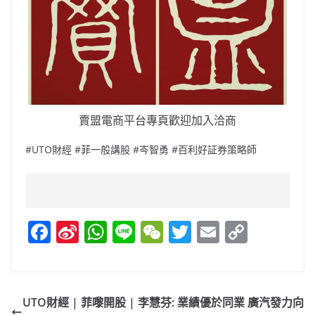
賣盟電商平台專頁歡迎加入洽商
#UTO財經 #菲一般講股 #岑智勇 #百利好証券策略師
F
Si
W
Li
W
T
E
C
a
n
h
n
e
w
m
o
c
a
at
e
C
itt
ai
p
e
W
s
h
er
l
y
UTO財經 | 菲嚟開股 | 李慧芬: 業績優於同業 廣汽發力向