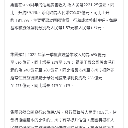
2221
25
集團在
財年的
油氣銷售收入
為人民幣
億
元
，同
2021
.
59.1%
07
比
上升約
。淨利潤為人民幣
億
元
，
同比上升
703
.
181.7%
約
，主要受惠於
國際油價上行和成本控制良好
。
每股
1.57
基本和攤薄盈利分別為人民幣
元和人民幣
元。
1.57
2022
集團預
計
年第一季度實現營業收入約為
億元
690
至
億元，同比增長
至
； 歸屬于母公司股東淨利
830
32%
58%
潤約為
億元至
億元，同比增長
至
；扣除非
240
280
62%
89%
經常性損益後歸屬于母公司股東淨利潤約為
億元
233
至
億元，同比增長
至
。
273
61%
89%
10.8
集團另擬公開發行
億股
股，
發行價每股人民幣
元
，佔
26
A
發行後總股本的比例約
；有望提升估值。集團另擬在
人
5.5%
民幣股份發行完成後盡快公佈特別股息方案，將原擬建議派