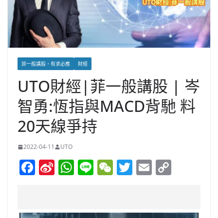
菲一般講股，有求必應
財經
UTO財經|菲一般講股 | 岑
智勇:恆指與MACD背馳 料
20天線爭持
2022-04-11
UTO
F
Si
W
Li
W
T
E
C
a
n
h
n
e
w
m
o
c
a
at
e
C
itt
ai
p
e
W
s
h
er
l
y