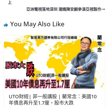
b
ei
A
at
Li
上
o
b
p
n
亞洲電視落地深圳 潮媽陳安麒參演亞視製作
o
o
p
k
You May Also Like
k
UTO財經| 菲一般講股 | 藺常念：美國10
年債息再升至1.7厘，股市大跌