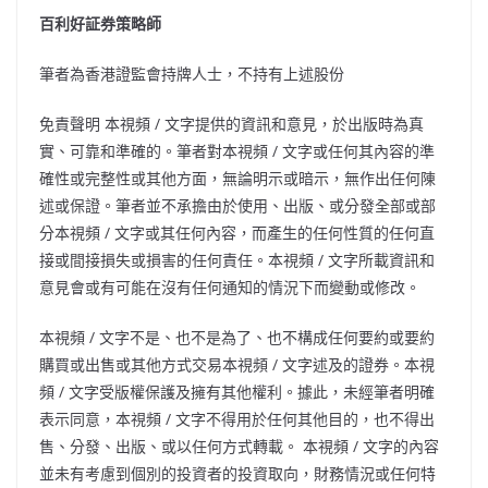
百利好証券策略師
筆者為香港證監會持牌人士，不持有上述股份
免責聲明 本視頻
/
文字提供的資訊和意見，於出版時為真
實、可靠和準確的。筆者對本視頻
/
文字或任何其內容的準
確性或完整性或其他方面，無論明示或暗示，無作出任何陳
述或保證。筆者並不承擔由於使用、出版、或分發全部或部
分本視頻
/
文字或其任何內容，而產生的任何性質的任何直
接或間接損失或損害的任何責任。本視頻
/
文字所載資訊和
意見會或有可能在沒有任何通知的情況下而變動或修改。
本視頻
/
文字不是、也不是為了、也不構成任何要約或要約
購買或出售或其他方式交易本視頻
/
文字述及的證券。本視
頻
/
文字受版權保護及擁有其他權利。據此，未經筆者明確
表示同意，本視頻
/
文字不得用於任何其他目的，也不得出
售、分發、出版、或以任何方式轉載。 本視頻
/
文字的內容
並未有考慮到個別的投資者的投資取向，財務情況或任何特