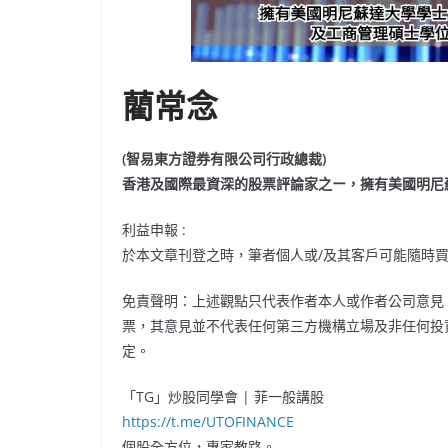
藺常念
(智易東方證券有限公司行政總裁)
香港及國際最資深的股票評論家之ー，擁有美國明尼
利益申報 :
於本文章刊登之時，筆者個人或/及其客戶可能隨時
免責聲明：上述觀點只代表作者本人或作者公司意見
票，其意見並不代表任何第三方機構立場及非任何投
定。
「TG」炒股同學會 | 菲一般講股
https://t.me/UTOFINANCE
個股全方位，專家教路。