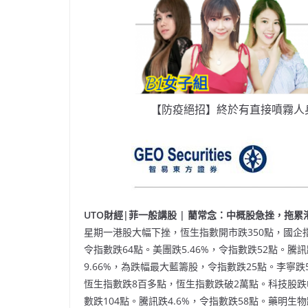
【防疫絕招】終於有直接噴霧人
UTO財經|菲一般講股 | 藺常念：中概股急挫，拖累港股
星期一港股大幅下挫，恆生指數開市跌350點，國企指
令指數跌64點。美團跌5.46%，令指數跌52點。騰訊
9.66%，為跌幅最大藍籌股，令指數跌25點。李寧跌
恆生指數跌8百多點，恆生指數跌破2萬點。科技股跌幅
數跌104點。騰訊跌4.6%，令指數跌58點。藥明生物