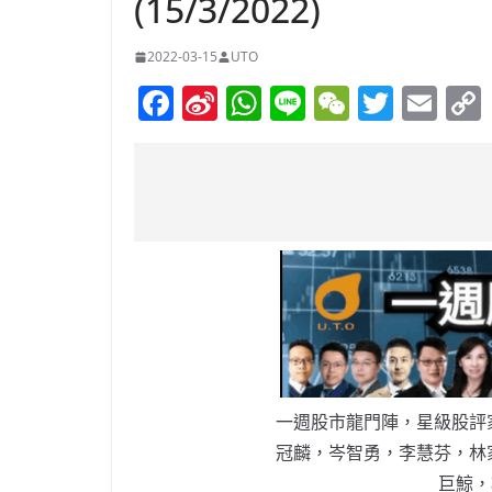
(15/3/2022)
2022-03-15
UTO
F
Si
W
Li
W
T
E
a
n
h
n
e
w
m
c
a
at
e
C
itt
ai
e
W
s
h
er
l
b
ei
A
at
o
b
p
o
o
p
k
一週股市龍門陣，星級股評
冠麟，岑智勇，李慧芬，林
巨鯨，