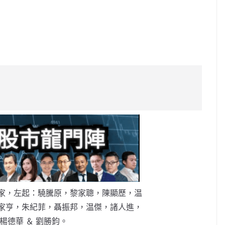
C
o
p
y
Li
n
k
家，左起：驍騰原，黎家聰，陳顯歷，温
家亨，朱紀菲，聶振邦，温傑，諸人進，
楊德華 ＆ 劉勝鈞。