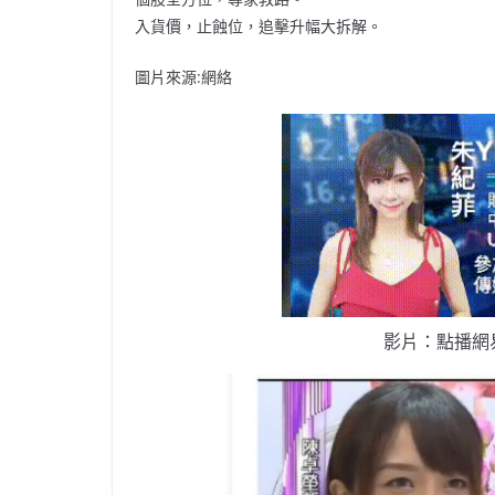
入貨價，止蝕位，追擊升幅大拆解。
圖片來源:網絡
影片：點播網