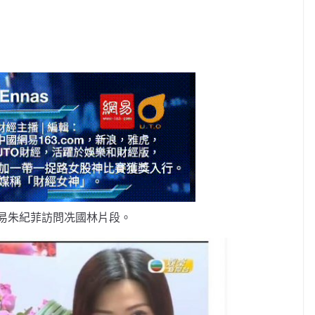
易朱紀菲訪問冼國林片段。