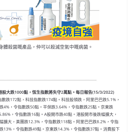
身體殺菌嘅產品，仲可以殺滅空氣中嘅病菌。
大跌1000點，恆生指數將失守2萬點。每日報告(15/3/2022)
數跌172點，科技指數跌174點。科技股領跌，阿里巴巴跌5.1%，
跌4%，令指數跌50點。平保跌3.64%，令指數跌25點。京東跌
5.86%，令指數跌16點。A股開市跌40點。港股開市後跌幅擴大，
擴大，美團跌12.3%，令指數跌118點。阿里巴巴跌8.2%，令指
跌13%，令指數跌49點。京東跌14.3%，令指數跌37點。消費股下