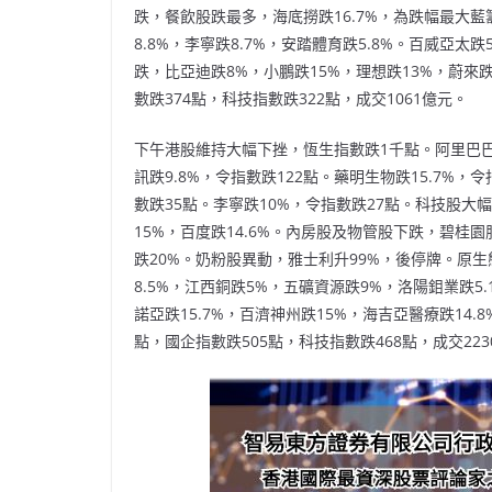
跌，餐飲股跌最多，海底撈跌16.7%，為跌幅最大藍
8.8%，李寧跌8.7%，安踏體育跌5.8%。百威亞太
跌，比亞迪跌8%，小鵬跌15%，理想跌13%，蔚來跌
數跌374點，科技指數跌322點，成交1061億元。
下午港股維持大幅下挫，恆生指數跌1千點。阿里巴巴跌1
訊跌9.8%，令指數跌122點。藥明生物跌15.7%，
數跌35點。李寧跌10%，令指數跌27點。科技股大幅
15%，百度跌14.6%。內房股及物管股下跌，碧桂園
跌20%。奶粉股異動，雅士利升99%，後停牌。原生態
8.5%，江西銅跌5%，五礦資源跌9%，洛陽鉬業跌5.
諾亞跌15.7%，百濟神州跌15%，海吉亞醫療跌14.8
點，國企指數跌505點，科技指數跌468點，成交223