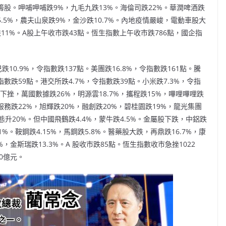
籌股。呷哺呷哺跌9%，九毛九跌13%。海倫司跌22%。華潤啤酒跌
跌5.5%，農夫山泉跌9%，金沙跌10.7%。內地疫情嚴峻，電動車股大
11%。A股上午收市跌43點。恆生指數上午收市跌786點，國企指
0.9%，令指數跌137點。美團跌16.8%，令指數跌161點。騰
令指數跌59點。港交所跌4.7%，令指數跌39點。小米跌7.3%，令指
下挫，萬國數據跌26%，明源雲18.7%，攜程跌15%，嗶哩嗶哩跌
服務跌22%，旭輝跌20%，融創跌20%，碧桂園跌19%，龍光集團
升20%。但中國飛鶴跌4.4%，蒙牛跌4.5%。金屬股下跌，中鋁跌
1%。鞍鋼跌4.15%，馬鋼跌5.8%。醫藥股大跌，再鼎跌16.7%，康
%，金斯瑞跌13.3%。A 股收市跌85點。恆生指數收市急挫1022
0億元。