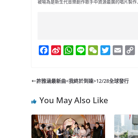
被喻為是新生代音樂創作歌手中資源最廣的唱片製作
F
Si
W
Li
W
T
E
a
n
h
n
e
w
m
c
a
at
e
C
itt
ai
e
W
s
h
er
l
許雅涵最新曲<我終於到達>12/28全球發行
b
ei
A
at
o
b
p
You May Also Like
o
o
p
k