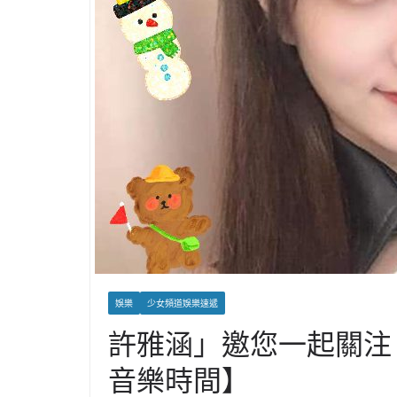
娛樂
少女頻道娛樂速遞
許雅涵」邀您一起關注
音樂時間】