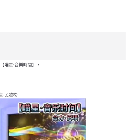
C
o
p
y
Li
【喵星·音樂時間】，
n
k
臺.民歌榜