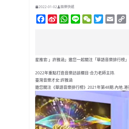
2022-01-02
娛樂快遞
F
Si
W
Li
W
T
E
a
n
h
n
e
w
m
c
a
at
e
C
itt
ai
e
W
s
h
er
l
b
ei
A
at
星推官:」許雅涵」邀您一起關注「華語音樂排行榜」
o
b
p
o
o
p
2022年重點打造音樂訪談欄目·合力老師主持.
臺灣音樂才女:許雅涵
k
邀您關注《華語音樂排行榜》2021年第48期.內地.港