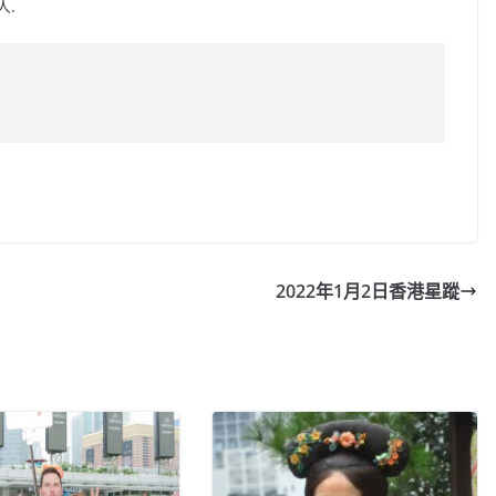
人.
C
o
p
y
2022年1月2日香港星蹤
Li
n
k