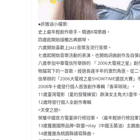
●許雅涵小檔案:
史上最年輕創作歌手。精通8項樂器。
四歲起開始接觸古典鋼琴。
六歲開始喜歡上Jazz音樂及流行音樂。
七歲起開始音樂活動的表演，也開始詞曲創作及自彈
八歲參加中華電信所舉辦的 『 2006大電視之星
物貓寫下的一首歌，經過長達半年的激烈角逐，從二
信舉辦的「2006大電視之星SHOWTIME選拔大賽
2008年十歲發行個人首張創作專輯『香草咪咪』。
11歲臺灣電影（愛的發聲練習）飾演女主角大S童年
12歲時發行個人全創作專輯
<天使之戀>
榮獲中國官方電臺排行榜冠軍。（最年輕排行榜冠軍
13歲獲邀國際品牌<歐蕾>olay（中國玉蘭油）主
14歲獲邀為桃園縣譜寫縣曲。