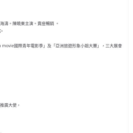
杜海濤。陳曉東主演。賣座暢銷 。
•
m movie國際青年電影季」及「亞洲旅遊形象小姐大賽」，三大展會
）
歌推廣大使，