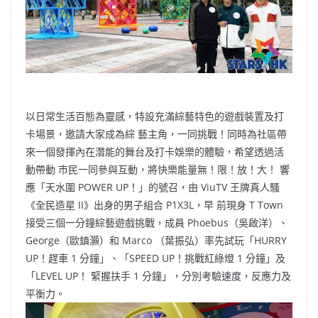
以日常生活百態為靈感，特設充滿綜藝特色的遊戲裝置及打
卡場景，邀請大家成為綜 藝主角，一同挑戰！同時為社區帶
來一個發揮內在潛能的舞台及打卡娛樂的體驗，希望透過活
動帶動 市民一同參與互動，將快樂能量無！限！放！大！ 響
應「天水圍 POWER UP！」的號召，由 ViuTV 王牌真人騷
《全民造星 II》出身的男子組合 P1X3L，早 前現身 T Town
接受三個一分鐘綜藝遊戲挑戰，成員 Phoebus（吳啟洋）、
George（歐鎮灝）和 Marco （葉振弘）率先試玩「HURRY
UP！趕車 1 分鐘」、「SPEED UP！挑戰紅綠燈 1 分鐘」及
「LEVEL UP！ 緊握扶手 1 分鐘」，分別考驗速度，反應力及
平衡力。