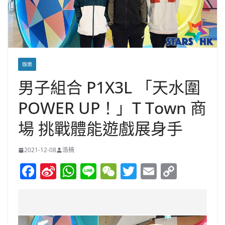
娛樂
男子組合 P1X3L 「天水圍
POWER UP！」T Town 商
場 挑戰體能遊戲展身手
2021-12-08
浩楠
F
Si
W
Li
W
T
E
C
a
n
h
n
e
w
m
o
c
a
at
e
C
itt
ai
p
e
W
s
h
er
l
y