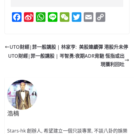
F
Si
W
Li
W
T
E
C
a
n
h
n
e
w
m
o
c
a
at
e
C
itt
ai
p
e
W
s
h
er
l
y
UTO財經|菲一般講股 | 林家亨: 美股連續彈 港股升未停
b
ei
A
at
Li
UTO財經|菲一般講股 | 岑智勇:夜期ADR背馳 恆指或出
o
b
p
n
現獲利回吐
o
o
p
k
k
浩楠
Stars-hk 創辦人, 希望建立一個只談專業, 不談八卦的娛樂