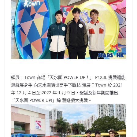
b
ei
A
at
Li
o
b
p
n
o
o
p
k
k
領展 T Town 商場「天水圍 POWER UP！」 P1X3L 挑戰體能
遊戲展身手 向天水圍隱世高手下戰帖 領展 T Town 於 2021
年 12 月 4 日至 2022 年 1 月 9 日，聖誕及新年期間推出
「天水圍 POWER UP!」綜 藝遊戲大挑戰。