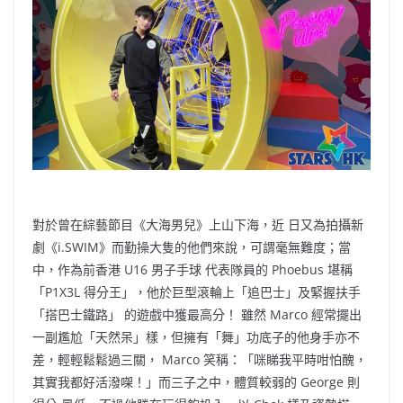
對於曾在綜藝節目《大海男兒》上山下海，近 日又為拍攝新
劇《i.SWIM》而勤操大隻的他們來說，可謂毫無難度；當
中，作為前香港 U16 男子手球 代表隊員的 Phoebus 堪稱
「P1X3L 得分王」，他於巨型滾輪上「追巴士」及緊握扶手
「搭巴士鐵路」 的遊戲中獲最高分！ 雖然 Marco 經常擺出
一副尷尬「天然呆」樣，但擁有「舞」功底子的他身手亦不
差，輕輕鬆鬆過三關， Marco 笑稱：「咪睇我平時咁怕醜，
其實我都好活潑㗎！」而三子之中，體質較弱的 George 則