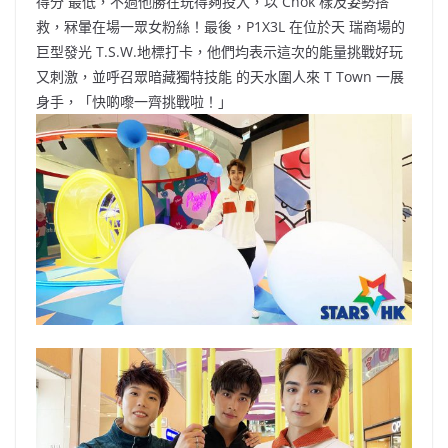
得分 最低，不過他勝在玩得夠投入，以 Chok 樣及姿勢搭
救，冧暈在場一眾女粉絲！最後，P1X3L 在位於天 瑞商場的
巨型發光 T.S.W.地標打卡，他們均表示這次的能量挑戰好玩
又刺激，並呼召眾暗藏獨特技能 的天水圍人來 T Town 一展
身手，「快啲嚟一齊挑戰啦！」