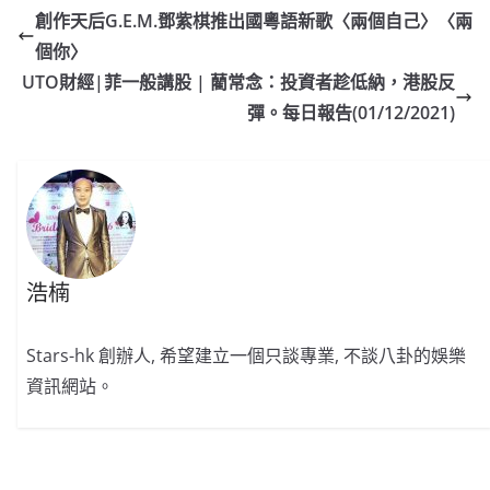
e
W
s
h
er
l
y
創作天后G.E.M.鄧紫棋推出國粵語新歌〈兩個自己〉〈兩
b
ei
A
at
Li
個你〉
o
b
p
n
UTO財經|菲一般講股 | 藺常念：投資者趁低納，港股反
o
o
p
k
彈。每日報告(01/12/2021)
k
浩楠
Stars-hk 創辦人, 希望建立一個只談專業, 不談八卦的娛樂
資訊網站。