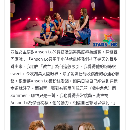
四位女主演對Anson Lo的舞技及跳舞態度極為讚賞，陳紫萱
回應說：「Anson Lo只用半小時就能將我們排了幾天的舞步
跳出來，我明白『教主』為何這般吸引，我覺得他的粉絲很
sweet，今次謝票大開眼界，除了認識粉絲及偶像的心連心聯
繫，很羨慕Anson Lo獲粉絲愛錫，如果日後自己能做到這樣
幸福就好了。而謝票上聽到有觀眾叫我元萱（戲中角色）同
Summer，哪怕只是一聲，我也覺得非常感動。我會視
Anson Lo為學習榜樣，他的勤力，相信自己都可以做到。」