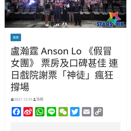
娛樂
盧瀚霆 Anson Lo 《假冒
女團》 票房及口碑甚佳 連
日戲院謝票「神徒」瘋狂
撐場
2021-12-01
浩楠
F
Si
W
Li
W
T
E
C
a
n
h
n
e
w
m
o
c
a
at
e
C
itt
ai
p