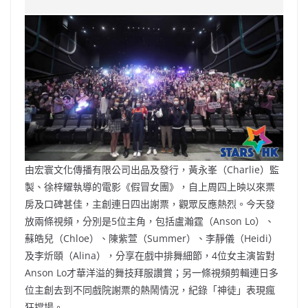
e
W
s
h
er
l
y
b
ei
A
at
Li
o
b
p
n
o
o
p
k
k
由宏寰文化傳播有限公司出品及發行，黃永峯（Charlie）監
製、徐梓耀執導的電影《假冒女團》，自上周四上映以來票
房及口碑甚佳，主創連日四出謝票，觀眾反應熱烈。今天發
放兩條視頻，分別是5位主角，包括盧瀚霆（Anson Lo）、
蘇皓兒（Chloe）、陳紫萱（Summer）、李靜儀（Heidi）
及李炘頤（Alina），分享在戲中排舞細節，4位女主演皆對
Anson Lo才華洋溢的舞技拜服讚賞；另一條視頻剪輯連日多
位主創去到不同戲院謝票的熱鬧情況，紀錄「神徒」表現瘋
狂撐場。