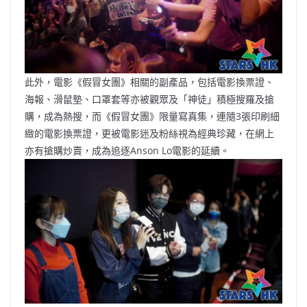
此外，電影《假冒女團》相關的副產品，包括電影換票證、
海報、滑鼠墊、口罩套等亦被觀眾及「神徒」積極搜羅及搶
購，成為熱搜，而《假冒女團》限量寫真集，連隨3張印刷細
緻的電影換票證，更被電影迷及粉絲視為經典珍藏，在網上
亦有搶購炒賣，成為追逐Anson Lo電影的延續。