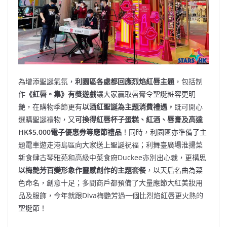
為增添聖誕氣氛，
利園區各處都回應烈焰紅唇主題
，包括制
作
《紅唇。集》有獎遊戲
讓大家贏取唇膏令聖誕粧容更明
艷，在購物季節更有
以酒紅聖誕為主題消費禮遇
，
既可開心
選購聖誕禮物，又
可換得紅唇杯子蛋糕、紅酒、唇膏及高達
HK$5,000電子優惠券等應節禮品
！同時，利園區亦準備了主
題電車遊走港島區向大家送上聖誕祝福；利舞臺廣場淮揚菜
新食肆古琴雅苑和高級中菜食府Duckee亦別出心裁，更構思
以梅艷芳百變形象作靈感創作的主題套餐
，以天后名曲為菜
色命名，創意十足；多間商戶都預備了大量應節大紅美妝用
品及服飾，今年就跟Diva梅艷芳過一個比烈焰紅唇更火熱的
聖誕節！