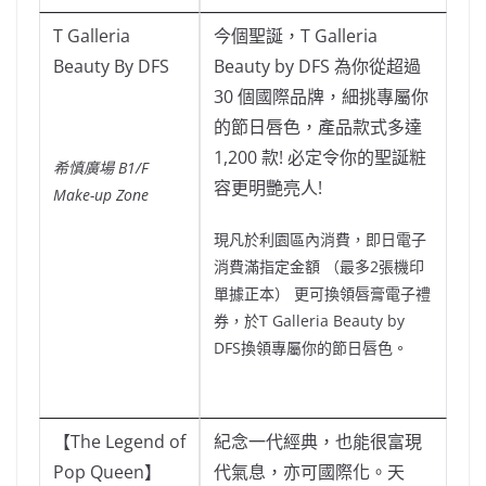
T Galleria
今個聖誕，T Galleria
Beauty By DFS
Beauty by DFS 為你從超過
30 個國際品牌，細挑專屬你
的節日唇色，產品款式多達
1,200 款! 必定令你的聖誕粧
希慎廣場 B1/F
容更明艷亮人!
Make-up Zone
現凡於利園區內消費，即日電子
消費滿指定金額 （最多2張機印
單據正本） 更可換領唇膏電子禮
券，於T Galleria Beauty by
DFS換領專屬你的節日唇色。
【The Legend of
紀念一代經典，也能很富現
Pop Queen】
代氣息，亦可國際化。天