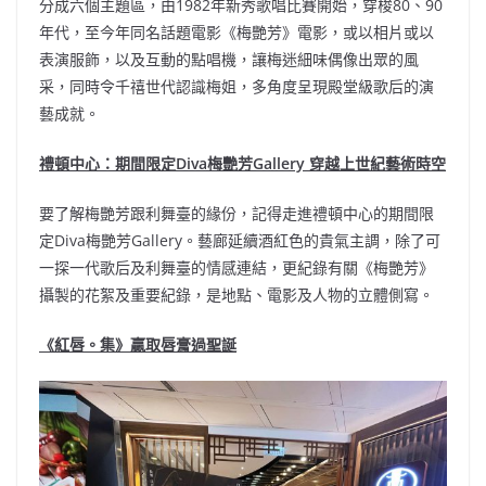
分成六個主題區，由1982年新秀歌唱比賽開始，穿梭80、90
年代，至今年同名話題電影《梅艷芳》電影，或以相片或以
表演服飾，以及互動的點唱機，讓梅迷細味偶像出眾的風
采，同時令千禧世代認識梅姐，多角度呈現殿堂級歌后的演
藝成就。
禮頓中心
：
期
間限定Diva梅艷芳Gallery 穿越上世紀藝術時空
要了解梅艷芳跟利舞臺的緣份，記得走進禮頓中心的期間限
定Diva梅艷芳Gallery。藝廊延續酒紅色的貴氣主調，除了可
一探一代歌后及利舞臺的情感連結，更紀錄有關《梅艷芳》
攝製的花絮及重要紀錄，是地點、電影及人物的立體側寫。
《紅唇。集》贏取唇膏
過
聖誕