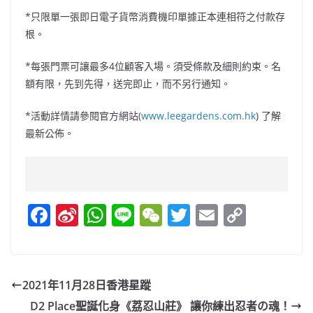
*只限單一張即日電子貨幣消費機印單據正本連相符之付款存
根。
*每張門票可讓最多4位顧客入場。須受條款及細則約束。名
額有限，先到先得，送完即止，而不另行通知。
*活動詳情請參閱官方網站(
www.leegardens.com.hk
) 了解
最新公佈。
F
Si
W
Li
W
T
E
C
a
n
h
n
e
w
m
o
c
a
at
e
C
itt
ai
p
e
W
s
h
er
l
y
2021年11月28日香港星蹤
b
ei
A
at
Li
D2 Place聖誕化身《荔忍山莊》 讓你練出忍者の魂！