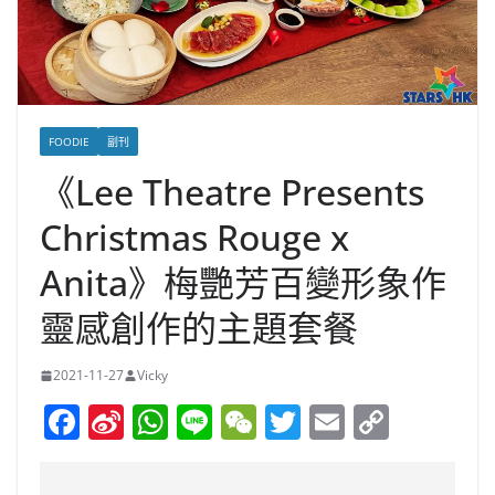
FOODIE
副刊
《Lee Theatre Presents
Christmas Rouge x
Anita》梅艷芳百變形象作
靈感創作的主題套餐
2021-11-27
Vicky
F
Si
W
Li
W
T
E
C
a
n
h
n
e
w
m
o
c
a
at
e
C
itt
ai
p