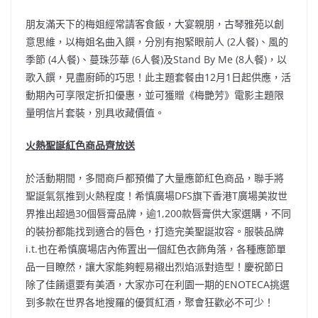
朋友滿天下的梅姐經常請客食飯，大宴親朋，古琴雅苑以創
意思維，以梅姐名曲入饌，分別有抱緊眼前人 (2人餐)、風的
季節 (4人餐)、蔓珠莎華 (6人餐)及Stand By Me (8人餐)，以
歌入饌，見盡廚師的巧思！此主題套餐由12月1日起供應，活
動期內可享限定折扣優惠，並可獲贈《梅艷芳》電影主題限
量明信片套裝，別具收藏價值。
火熱聖誕紅色商品齊放送
於活動期間，多間商戶都預備了大量應節紅色商品，聯手將
聖誕氣氛推到火熱程度！希慎廣場DFS旗下香港T廣場美妝世
界推出超過30個唇膏品牌，逾1,200款唇膏供大家選購，不同
的裝扮都能找到適合的唇色，打造完美聖誕妝容。服裝品牌
i.t.也在希慎廣場店內佈置出一個紅色衣飾角落，各種應節單
品一目瞭然，讓大家能夠輕易襯出烈焰派對造型！慶祝節日
除了佳餚還要有美酒，大家亦可在利園一期的ENOTECA挑選
到多款在世界各地搜羅的優質紅酒，聚會狂歡必不可少！