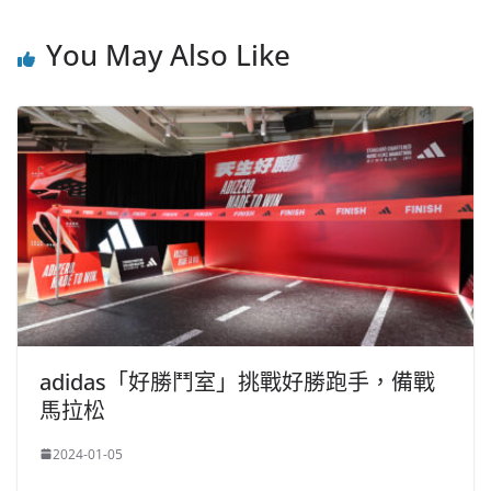
o
b
p
n
o
o
p
k
You May Also Like
k
adidas「好勝鬥室」挑戰好勝跑手，備戰
馬拉松
2024-01-05