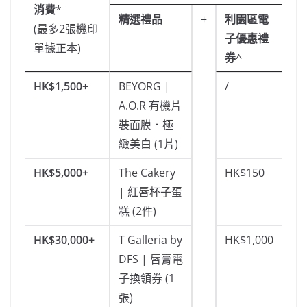
消費
*
精選禮品
+
利園區電
(最多2張機印
子優惠禮
單據正本)
券
^
HK$1,500+
BEYORG |
/
A.O.R 有機片
裝面膜．極
緻美白 (1片)
HK$5,000+
The Cakery
HK$150
| 紅唇杯子蛋
糕 (2件)
HK$30,000+
T Galleria by
HK$1,000
DFS | 唇膏電
子換領券 (1
張)