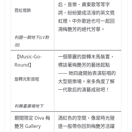
后、音樂、廣東歌等等字
霓虹燈飾
詞，紛紛變成活潑的英文霓
虹燈，中外歌迷也可一起回
溯梅艷芳的絕代芳華。
利園一期地下(LV對
出)
【Music-Go-
一個華麗的旋轉木馬裝置，
Round】
標誌著梅艷芳的藝途起點
—— 她四歲開始表演駐唱的
旋轉光影旅程
大型遊樂場。來多角度了解
一代歌后的演藝成就吧！
利舞臺廣場地下
期間限定 Diva 梅
酒紅色的空間，像是時光隧
艷芳 Gallery
道一般帶你回到梅艷芳活躍