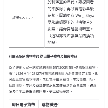
於利舞臺的年代，窺探兩者
的不解緣；再欣賞電影幕後
花絮，壓軸更有 Wing Shya
禮頓中心 G10
夏永康鏡頭下的《梅艷芳》
劇照，讓你穿越藝術時空。
（這裡亦是遊戲獎品的換領
地點）
利園區聖誕購物禮遇 送出電子禮券及精彩禮品
為了鼓勵大家一站式於利園區超過200間商戶選購聖誕禮物，
由11月26日至12月27日期間於利園區內消費滿指定金額，即
可尊享豐富購物禮遇，包括電子優惠禮券、美妝護膚用品、
精緻甜點、美酒及聖誕裝飾紀念套裝禮盒等尊貴獎賞，務求
讓各位坐享最抵消費回贈，盡享購物樂趣。
即日電子貨幣
購物禮遇
#