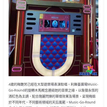
4歲的梅艷芳己經在大型遊樂場表演駐唱，利舞臺廣場Music-
Go-Round的旋轉木馬概念連結她的音樂之緣，以象徵永恆的
酒紅色為主調，配合瑰麗閃爍的華燈效果及場景，呈現梅姐
於不同年代、不同藝術領域的天后風範，Music-Go-Round