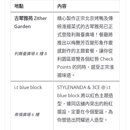
地點
內容
古琴雅苑
Zither
精心製作正宗北京烤鴨及傳
Garden
統淮揚菜式的古琴雅苑已正
式登陸利舞臺廣場！餐廳將
推出以梅艷芳百變形象作靈
感創作的主題套餐，讓你從
利舞臺廣場
8
樓
B
利園區遊覽各個紅唇 Check
Points 的同時，感受正宗淮
揚味道。
i.t blue block
STYLENANDA & 3CE @ i.t
blue block 將以紅色主題造
型，連同店舖內突出的粉紅
擺設，定要在今個聖誕，為
希慎廣場 6 樓
你塑造出閃耀迷人造型。