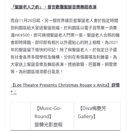
「聖誕老人之約」、普世歡騰聖誕音樂舞蹈表演
而自11月26日起，另一個世界級巨星聖誕老人會於指定時間
到利園區給大家送聖誕祝福，於利園區以電子貨幣單一消費
滿HK$500，即可換領聖誕老人門票一張，聖誕老人合照的機
會即時降臨，即印即有相片以外還貼心的附上相框，為2021
年的聖誕留下愉快的印記！除了與聖誕老人，於指定日子還
有社會各界多間學校及機構，分別在希慎廣場及利舞臺，為
大家送上聖誕音樂及舞蹈表演，透過歌聲、芭蕾舞、銅管樂
等，為利園區增添節日氣氛！
【Lee Theatre Presents Christmas Rouge x Anita】詳情
*：
【Music-Go-
【Diva梅艷芳
Round】
Gallery】
旋轉光影旅程