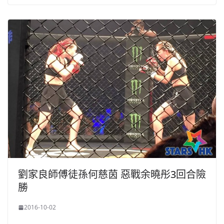
劉家良師傅徒孫何慈茵 惡戰余曉彤3回合險
勝
2016-10-02