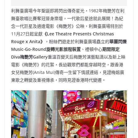
e
W
s
h
er
l
y
利舞臺廣場今年聖誕即將閃出傳奇星光，1982年梅艷芳在利
b
ei
A
at
Li
舞臺歌唱比賽奪冠晉身樂壇，一代歌后星途就此展開！為紀
o
b
p
n
念一代巨星及適逢電影《梅艷芳》公映，利舞臺廣場特別於
11月27日起呈獻
《
Lee Theatre Presents Christmas
o
o
p
k
Rouge x Anita
》
，粉絲們遊走於利舞臺廣場矗立的
華麗閃爍
k
Music-Go-Round旋轉光影旅程裝置
、禮頓中心
期間限定
Diva梅艷芳Gallery
重溫百變天后梅艷芳演藝點滴以及新上映
電影《梅艷芳》的花絮，長幼觀眾們都能穿越時空，跟香港
女兒梅艷芳(Anita Mui)傳奇一生留下情感連結，見證梅姐廣
東歌之轉變及重視傳承，同時見證香港時代變遷。