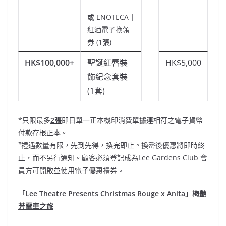
或 ENOTECA |
紅酒電子換領
券 (1張)
HK$100,000+
聖誕紅唇裝
HK$5,000
飾紀念套裝
(1套)
*只限最多
2張
即日單一正本機印消費單據連相符之電子貨幣
付款存根正本。
#
禮遇數量有限，先到先得，換完即止。換罄後優惠將即時終
止，而不另行通知。顧客必須登記成為Lee Gardens Club 會
員方可開啟並使用電子優惠禮券。
「Lee Theatre Presents Christmas Rouge x Anita」梅艷
芳電車之旅