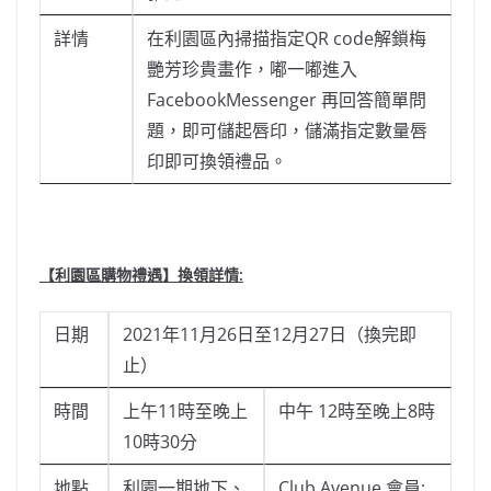
詳情
在利園區內掃描指定QR code解鎖梅
艷芳珍貴畫作，嘟一嘟進入
FacebookMessenger 再回答簡單問
題，即可儲起唇印，儲滿指定數量唇
印即可換領禮品。
【利園區購物禮遇】
換領詳情
:
日期
2021年11月26日至12月27日（換完即
止）
時間
上午11時至晚上
中午 12時至晚上8時
10時30分
地點
利園一期地下、
Club Avenue 會員: