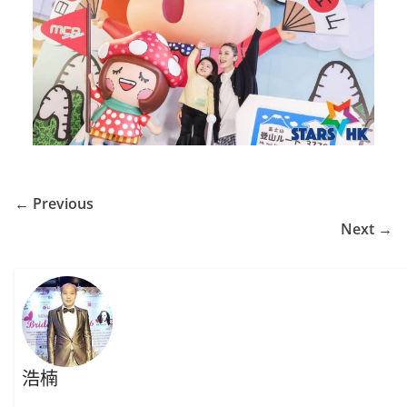
← Previous
Next →
浩楠