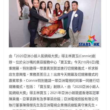
b
ei
A
at
Li
o
b
p
n
o
o
p
k
k
由「2020亞洲小姐人氣網絡大獎」得主林寶玉(Connie)創
辦、位於尖沙嘴的美容服務中心「寶玉堂」今天(10月6日)隆
重開幕，特別邀得一眾嘉賓到賀並進行切燒豬儀式，祈求新
店生意興隆，業務蒸蒸日上！出席今天開幕及切燒豬儀式的
嘉賓眾多，Connie特別邀請一眾亞洲電視的同事一同進行切
燒豬儀式，包括：「寶玉堂」創辦人、由「2020亞洲小姐人
氣網絡大獎」得主林寶玉；2021年亞洲小姐競選香港區冠軍
陳美儀、亞軍袁群有及季軍梁欣娟；亞洲電視控股有限公司
執行董事陳偉傑先生及亞洲電視企業傳訊總監黃守東先生。