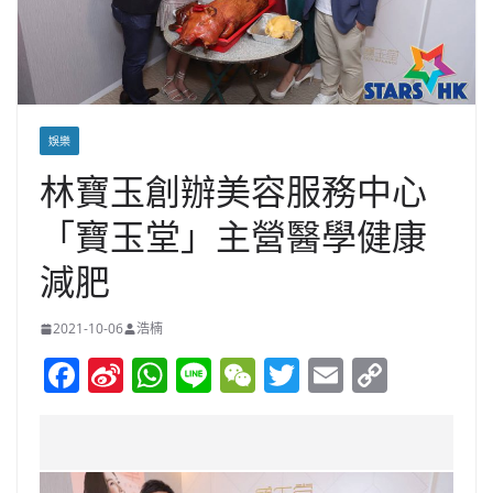
娛樂
林寶玉創辦美容服務中心
「寶玉堂」主營醫學健康
減肥
2021-10-06
浩楠
F
Si
W
Li
W
T
E
C
a
n
h
n
e
w
m
o
c
a
at
e
C
itt
ai
p
e
W
s
h
er
l
y