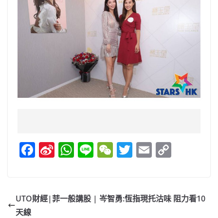
F
Si
W
Li
W
T
E
C
a
n
h
n
e
w
m
o
c
a
at
e
C
itt
ai
p
e
W
s
h
er
l
y
UTO財經|菲一般講股 | 岑智勇:恆指現托沽味 阻力看10
b
ei
A
at
Li
天線