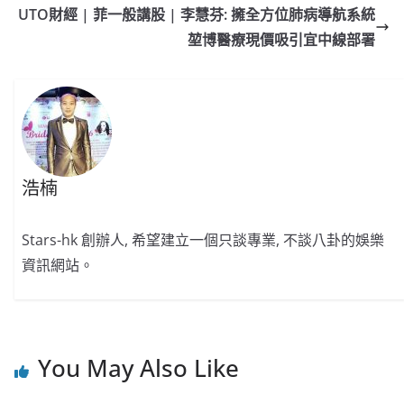
o
b
p
n
UTO財經 | 菲一般講股 | 李慧芬: 擁全方位肺病導航系統
o
o
p
k
堃博醫療現價吸引宜中線部署
k
浩楠
Stars-hk 創辦人, 希望建立一個只談專業, 不談八卦的娛樂
資訊網站。
You May Also Like