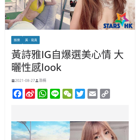
娛樂
美 · 寫真
黃詩雅IG自爆選美心情 大
曬性感look
2021-08-27
浩楠
F
Si
W
Li
W
T
E
C
a
n
h
n
e
w
m
o
c
a
at
e
C
itt
ai
p
e
W
s
h
er
l
y
b
ei
A
at
Li