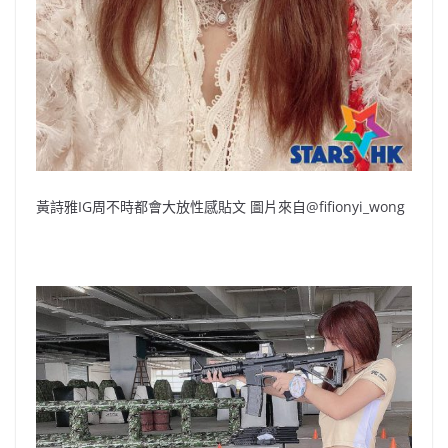
黃詩雅IG周不時都會大放性感貼文 圖片來自@fifionyi_wong