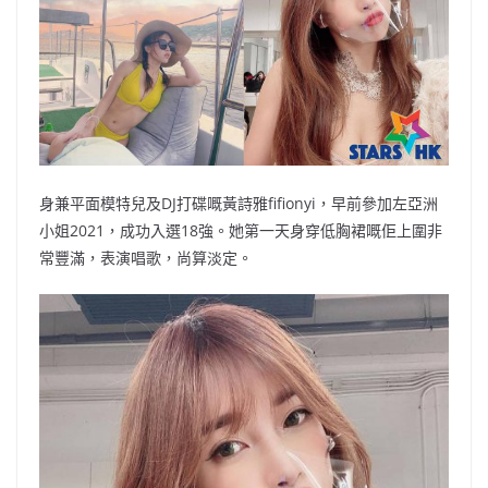
o
b
p
n
o
o
p
k
k
身兼平面模特兒及DJ打碟嘅黃詩雅fifionyi，早前參加左亞洲
小姐2021，成功入選18強。她第一天身穿低胸裙嘅佢上圍非
常豐滿，表演唱歌，尚算淡定。