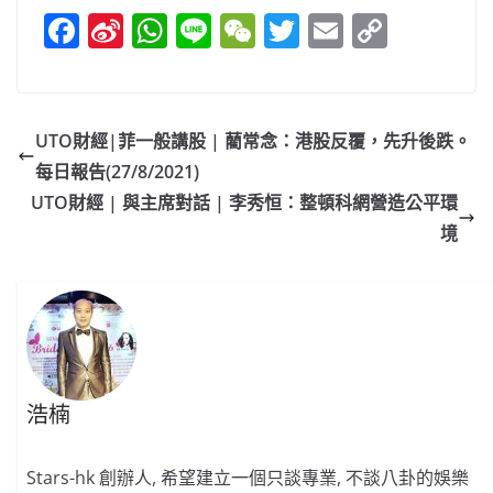
F
Si
W
Li
W
T
E
C
a
n
h
n
e
w
m
o
c
a
at
e
C
itt
ai
p
e
W
s
h
er
l
y
UTO財經|菲一般講股 | 藺常念：港股反覆，先升後跌。
b
ei
A
at
Li
每日報告(27/8/2021)
o
b
p
n
UTO財經 | 與主席對話 | 李秀恒：整頓科網營造公平環
o
o
p
k
境
k
浩楠
Stars-hk 創辦人, 希望建立一個只談專業, 不談八卦的娛樂