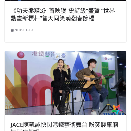
《功夫熊貓3》首映獲“史詩級”盛贊 “世界
動畫新標杆”普天同笑萌翻春節檔
2016-01-19
JACE陳凱詠快閃港鐵藝術舞台 盼突襲車廂