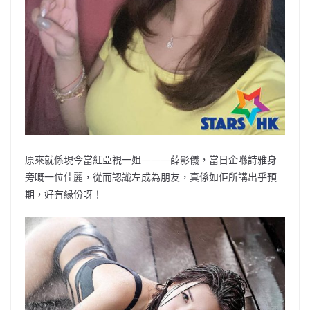
原來就係現今當紅亞視一姐———薛影儀，當日企喺詩雅身
旁嘅一位佳麗，從而認識左成為朋友，真係如佢所講出乎預
期，好有緣份呀！