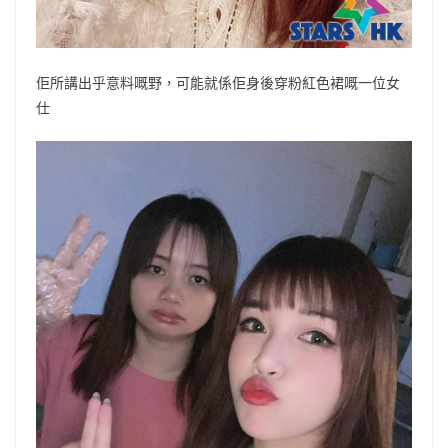
佢所講出乎意料嘅野，可能就係佢身後穿粉紅色裙嘅一位女
仕