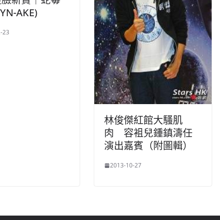
YN-AKE)
-23
林俊傑紅館大騷肌
肉 容袓兒鍾鎮濤任
演出嘉賓（附圖輯）
2013-10-27