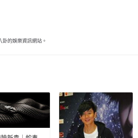
不談八卦的娛樂資訊網站。
瘦臉新貴｜蛇毒