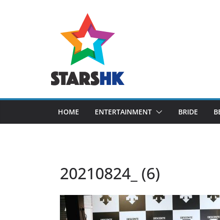
Skip
to
content
HOME
ENTERTAINMENT
BRIDE
B
20210824_ (6)