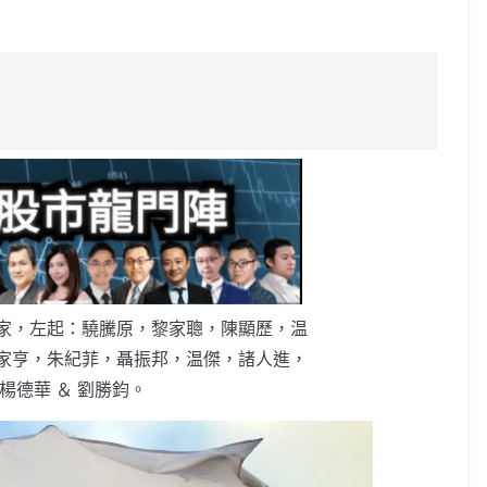
C
o
p
y
Li
n
k
家，左起：驍騰原，黎家聰，陳顯歷，温
家亨，朱紀菲，聶振邦，温傑，諸人進，
楊德華 ＆ 劉勝鈞。