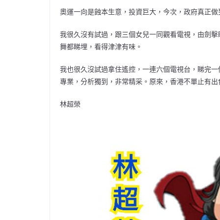
奧運一向是蝕本生意，投資巨大，今次，政府真正做
我很久沒有試過，跟三個女兒一同觀看電視，由劍擊
舞都睇埋，看得津津有味。
我也很久沒試過拿住遙控，一連六個電視台，睇完一
專業，分析獨到，非常精采。原來，香港不單止有出
林超榮