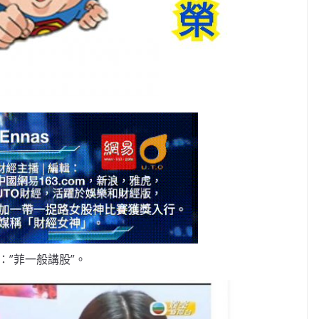
：”菲一般講股”。