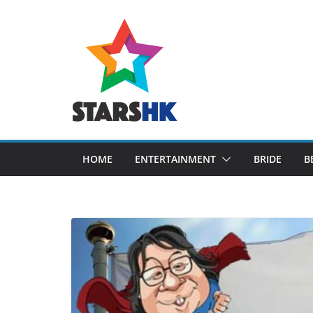
Skip
to
content
HOME
ENTERTAINMENT
BRIDE
B