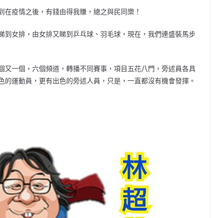
到在疫情之後，有錢由得我賺，總之與民同樂！
睇到女排，由女排又睇到乒乓球、羽毛球，現在，我們連盛裝馬步
個又一個，六個頻道，轉播不同賽事，項目五花八門，旁述員各具
色的運動員，更有出色的旁述人員，只是，一直都沒有機會發揮。