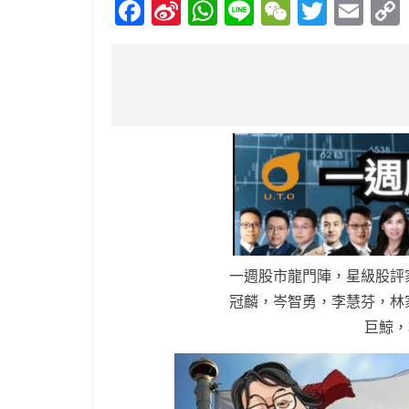
F
Si
W
Li
W
T
E
a
n
h
n
e
w
m
c
a
at
e
C
itt
ai
e
W
s
h
er
l
b
ei
A
at
o
b
p
o
o
p
k
一週股市龍門陣，星級股評
冠麟，岑智勇，李慧芬，林
巨鯨，