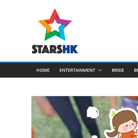
Skip
to
content
HOME
ENTERTAINMENT
BRIDE
B