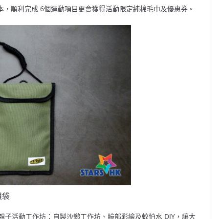
rt 一本，順利完成 6個運動項目更會獲得活動限定純棉毛巾及優惠券。
孭袋
子活動工作坊：自製沙鎚工作坊、臉部彩繪及蚊怕水 DIY，讓大