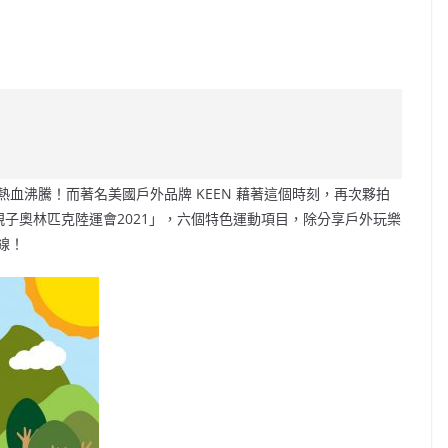
C
o
p
y
Li
血沸騰！而著名美國戶外品牌 KEEN 藉著這個時刻，再次夥拍
n
OODS 親子奧林匹克陸運會2021」，六個特色運動項目，除分享戶外玩樂
k
線！