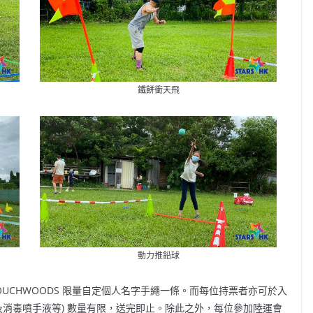
鐵餅衝天飛
動力推鉛球
X TOUCHWOODS 限量自定個人名字手繩一條。而每位持票者亦可於入
及消毒噴手液等) 數量有限，送完即止。除此之外，每位參加陸運會