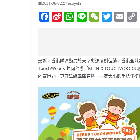
2021-08-02
Yasuyuki
F
Si
W
Li
W
T
E
a
n
h
n
e
w
m
c
a
at
e
C
itt
ai
e
W
s
h
er
l
b
ei
A
at
最近，香港隊運動員於東京奧運屢創佳績，香港全城熱
o
b
p
TouchWoods 共同舉辦「KEEN X TOUCHW
o
o
p
的喜悅外，更可延續奧運狂熱，一家大小攜手結伴衝
k